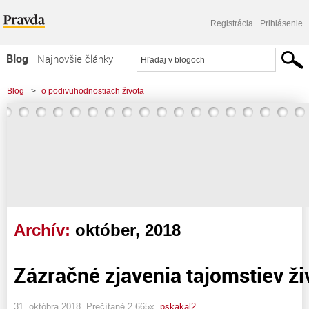
Registrácia
Prihlásenie
Blog
Najnovšie články
Najčítanejšie články
Blog
>
o podivuhodnostiach života
Najkomentovanejšie články
Zoznam blogov
Komerčné blogy
Archív:
október, 2018
Zázračné zjavenia tajomstiev ži
31. októbra 2018, Prečítané 2 665x,
pskakal2