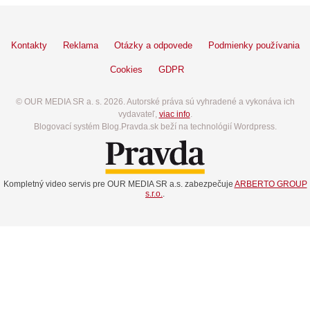
Kontakty
Reklama
Otázky a odpovede
Podmienky používania
Cookies
GDPR
© OUR MEDIA SR a. s. 2026. Autorské práva sú vyhradené a vykonáva ich
vydavateľ,
viac info
.
Blogovací systém Blog.Pravda.sk beží na technológií Wordpress.
Kompletný video servis pre OUR MEDIA SR a.s. zabezpečuje
ARBERTO GROUP
s.r.o.
.