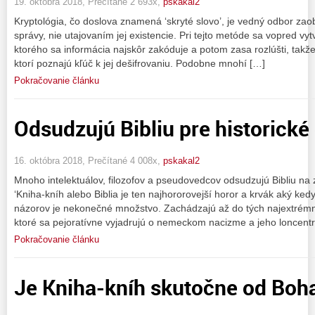
19. októbra 2018, Prečítané 2 693x,
pskakal2
Kryptológia, čo doslova znamená ‘skryté slovo’, je vedný odbor zao
správy, nie utajovaním jej existencie. Pri tejto metóde sa vopred vyt
ktorého sa informácia najskôr zakóduje a potom zasa rozlúšti, takže
ktorí poznajú kľúč k jej dešifrovaniu. Podobne mnohí […]
Pokračovanie článku
Odsudzujú Bibliu pre historické 
16. októbra 2018, Prečítané 4 008x,
pskakal2
Mnoho intelektuálov, filozofov a pseudovedcov odsudzujú Bibliu na zá
‘Kniha-kníh alebo Biblia je ten najhororovejší horor a krvák aký ke
názorov je nekonečné množstvo. Zachádzajú až do tých najextrémn
ktoré sa pejoratívne vyjadrujú o nemeckom nacizme a jeho loncent
Pokračovanie článku
Je Kniha-kníh skutočne od Boh