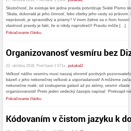
Skutočnosť, že existuje len jedna pravda potvrdzuje Sväté Písmo slo
‘Skala, dokonalá je jeho činnosť, lebo všetky jeho cesty sú právom. 
neprávosti, je spravodlivý a priamy’! V inom žalme sa o ňom hovor
vlastnosť pravdy je fakt, že si nikdy naprotirečí! Pravdu môže […]
Pokračovanie článku
Organizovanosť vesmíru bez Di
22. októbra 2018, Prečítané 2 671x,
pskakal2
Veľkosť nášho vesmíru musí naozaj ohromiť poctivých pozorovateľo
bázeň z jeho nekonečnej veľkosti a usporiadanosti! A môžeme zač
nekonečne malé, od zoskupenia galaxií až po atómy, vesmír všade 
organizovanosti! Preto jeden vedecký časopis napísal: ‘Prekvapil n
Pokračovanie článku
Kódovaním v čistom jazyku k do