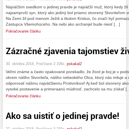
Najväčším svedkom o jedinej pravde je najväčší muž, ktorý kedy žil 
najsamprvší syn, ktorý ako jediný bol priamo stvorený Stvoriteľom 
Na Zemi žil pod menom Ježiš a titulom Kristus, čo značí byť poma
Zástupca Všemohúceho. Na nebi ako archanjel bude niesť […]
Pokračovanie článku
Zázračné zjavenia tajomstiev ži
30. októbra 2018, Prečítané 3 108x,
pskakal2
Veľmi známe a často opakované porekadlo, že život je boj je v pods
okrem nášho Stvoriteľa, nášho nebeského Otca, ktorý nás miluje a 
odporovať nášmu najväčšiemu Protivníkovi! Aj keď bol stvorený ak
vysoké postavenie a primeraanú múdrosť, zachcelo sa mu získať [
Pokračovanie článku
Ako sa uistiť o jedinej pravde!
27. októbra 2018, Prečítané 3 230x,
pskakal2