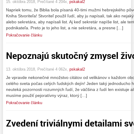
15. októbra 2018, Prečítané 4 204x,
pskakal2
Napriek tomu, že Biblia bola písaná 40-timi mužmi hebrejského pôvo
Kniha Stvoriteľa! Stvoriteľ použil ľudí, aby ju napísali, tak ako neja
alebo sekretára, aby napísali list. Aj keď sekretár napíše list, ale 
podnikateľa. Preto je to jeho list, a nie sekretára, a presne […]
Pokračovanie článku
Nepoznajú skutočný zmysel živ
13. októbra 2018, Prečítané 4 062x,
pskakal2
Je vpravde nekonečné množstvo citátov od velikánov v každom obore 
celého sveta počas celých ľudských dejín! Jeden taký jednoducho hov
neuteká pozornosti rozumných ľudí, že väčšina z ľudí len existuje al
musíme použiť pejoratívny výraz, ktorý […]
Pokračovanie článku
Zvedení triviálnymi detailami sv