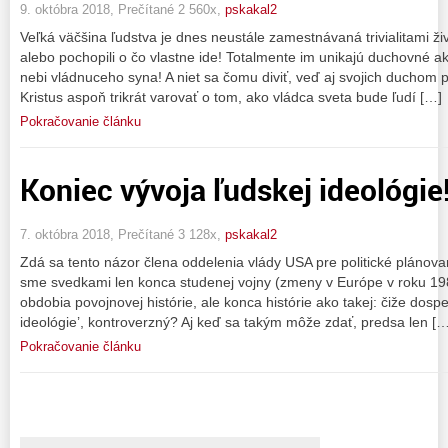
9. októbra 2018, Prečítané 2 560x,
pskakal2
Veľká väčšina ľudstva je dnes neustále zamestnávaná trivialitami živ
alebo pochopili o čo vlastne ide! Totalmente im unikajú duchovné a
nebi vládnuceho syna! A niet sa čomu diviť, veď aj svojich duchom
Kristus aspoň trikrát varovať o tom, ako vládca sveta bude ľudí […]
Pokračovanie článku
Koniec vývoja ľudskej ideológie
7. októbra 2018, Prečítané 3 128x,
pskakal2
Zdá sa tento názor člena oddelenia vlády USA pre politické plánovan
sme svedkami len konca studenej vojny (zmeny v Európe v roku 19
obdobia povojnovej histórie, ale konca histórie ako takej: čiže dosp
ideológie’, kontroverzný? Aj keď sa takým môže zdať, predsa len […
Pokračovanie článku