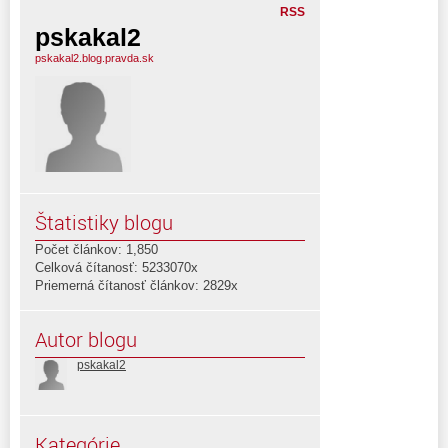
RSS
pskakal2
pskakal2.blog.pravda.sk
Štatistiky blogu
Počet článkov: 1,850
Celková čítanosť: 5233070x
Priemerná čítanosť článkov: 2829x
Autor blogu
pskakal2
Kategórie