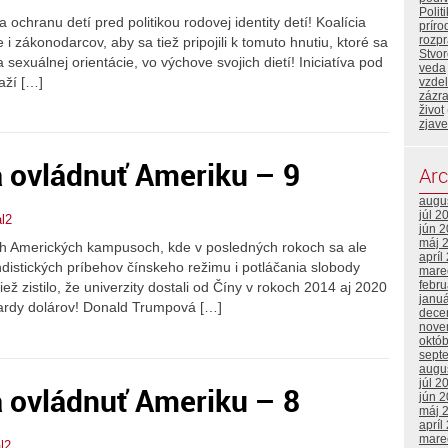
Polit
ochranu detí pred politikou rodovej identity detí! Koalícia
príro
rozp
i zákonodarcov, aby sa tiež pripojili k tomuto hnutiu, ktoré sa
Stvor
 a sexuálnej orientácie, vo výchove svojich dietí! Iniciatíva pod
veda
aží […]
vzde
zázr
život
zjave
a ovládnuť Ameriku – 9
Arc
augu
júl 2
l2
jún 
máj 
ch Amerických kampusoch, kde v posledných rokoch sa ale
apríl
distických príbehov čínskeho režimu i potláčania slobody
mare
febr
iež zistilo, že univerzity dostali od Číny v rokoch 2014 aj 2020
janu
iardy dolárov! Donald Trumpová […]
dece
nove
októ
sept
augu
júl 2
a ovládnuť Ameriku – 8
jún 
máj 
apríl
mare
l2