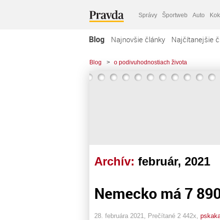
Správy
Športweb
Auto
Kok
Blog
Najnovšie články
Najčítanejšie č
Blog
>
o podivuhodnostiach života
Archív:
február, 2021
Nemecko má 7 890
28. februára 2021, Prečítané 2 442x,
pskaka