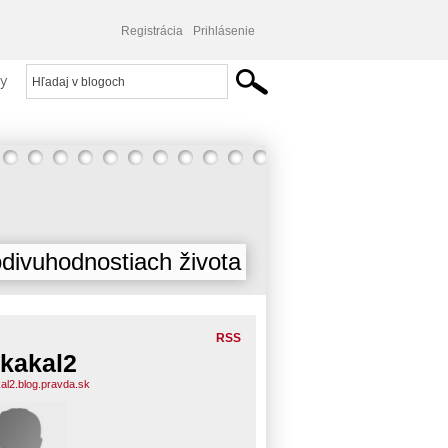
Registrácia
Prihlásenie
y
divuhodnostiach života
RSS
kakal2
al2.blog.pravda.sk