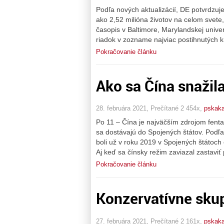
Podľa nových aktualizácií, DE potvrdzu
ako 2,52 milióna životov na celom svete,
časopis v Baltimore, Marylandskej univ
riadok v zozname najviac postihnutých kr
Pokračovanie článku
Ako sa Čína snažil
28. februára 2021, Prečítané 2 454x,
pskaka
Po 11 – Čína je najväčším zdrojom fentan
sa dostávajú do Spojených štátov. Podľa 
boli už v roku 2019 v Spojených štátoch
Aj keď sa čínsky režim zaviazal zastaviť 
Pokračovanie článku
Konzervatívne skup
27. februára 2021, Prečítané 2 161x,
pskaka