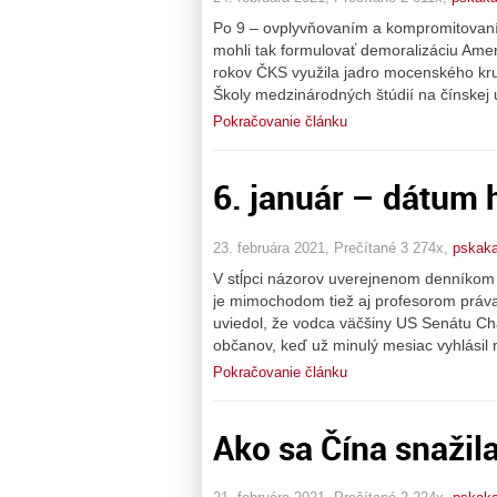
Po 9 – ovplyvňovaním a kompromitovaním 
mohli tak formulovať demoralizáciu Amer
rokov ČKS využila jadro mocenského kr
Školy medzinárodných štúdií na čínskej 
Pokračovanie článku
6. január – dátum 
23. februára 2021, Prečítané 3 274x,
pskaka
V stĺpci názorov uverejnenom denníkom T
je mimochodom tiež aj profesorom práva
uviedol, že vodca väčšiny US Senátu Ch
občanov, keď už minulý mesiac vyhlásil 
Pokračovanie článku
Ako sa Čína snažil