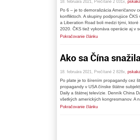
18. februára 2021, Prečítané 2 031x,
pskaka
Po 6 – je to demoralizácia Američanov ce
konfliktoch. A skupiny podporujúce ČKS
a Liberation Road boli medzi tými, ktor
2020. ČKS tiež vykonáva operácie aj v s
Pokračovanie článku
Ako sa Čína snažil
18. februára 2021, Prečítané 2 828x,
pskaka
Po plate je to šírením propagandy cez š
propagandy v USA čínske štátne subjekt
Daily a štátnej televízie. Denník China 
všetkých amerických kongresmanov. A n
Pokračovanie článku