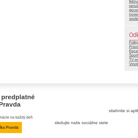
febr
janu
dece
nove
sept
Od
Fotky
Prav
Rece
Šport
TV p
Vino
 predplatné
Pravda
stiahnite si ap
ormácie na každý deň
sledujte naše sociálne siete
íka Pravda