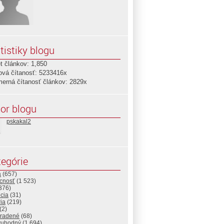
tistiky blogu
t článkov: 1,850
ová čítanosť: 5233416x
merná čítanosť článkov: 2829x
or blogu
pskakal2
egórie
a
(657)
cnosť
(1 523)
376)
cia
(31)
ria
(219)
(2)
radené
(68)
vuhodný
(1 694)