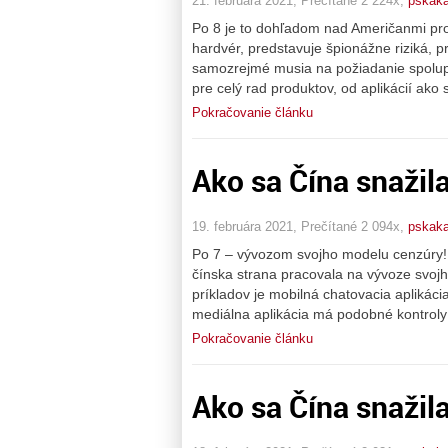
21. februára 2021, Prečítané 2 224x,
pskaka
Po 8 je to dohľadom nad Američanmi pros
hardvér, predstavuje špionážne riziká, p
samozrejmé musia na požiadanie spolupra
pre celý rad produktov, od aplikácií ako 
Pokračovanie článku
Ako sa Čína snažil
19. februára 2021, Prečítané 2 094x,
pskaka
Po 7 – vývozom svojho modelu cenzúry! Č
čínska strana pracovala na vývoze svoj
príkladov je mobilná chatovacia aplikác
mediálna aplikácia má podobné kontroly 
Pokračovanie článku
Ako sa Čína snažil