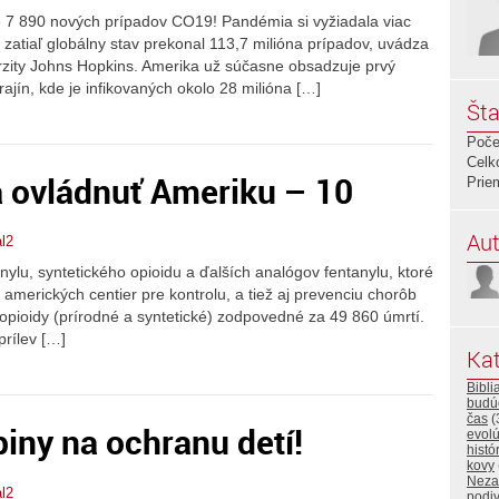
je 7 890 nových prípadov CO19! Pandémia si vyžiadala viac
 zatiaľ globálny stav prekonal 113,7 milióna prípadov, uvádza
erzity Johns Hopkins. Amerika už súčasne obsadzuje prvý
ajín, kde je infikovaných okolo 28 milióna […]
Šta
Poče
Celk
a ovládnuť Ameriku – 10
Prie
Aut
l2
ylu, syntetického opioidu a ďalších analógov fentanylu, ktoré
amerických centier pre kontrolu, a tiež aj prevenciu chorôb
 opioidy (prírodné a syntetické) zodpovedné za 49 860 úmrtí.
prílev […]
Kat
Bibli
budú
čas
(
iny na ochranu detí!
evolú
histó
kovy
Neza
l2
podi