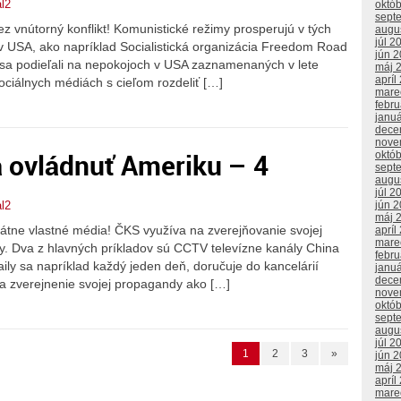
l2
októ
sept
z vnútorný konflikt! Komunistické režimy prosperujú v tých
augu
júl 2
 v USA, ako napríklad Socialistická organizácia Freedom Road
jún 
é sa podieľali na nepokojoch v USA zaznamenaných v lete
máj 
apríl
ociálnych médiách s cieľom rozdeliť […]
mare
febr
janu
dece
nove
a ovládnuť Ameriku – 4
októ
sept
augu
júl 2
jún 
l2
máj 
tátne vlastné média! ČKS využíva na zverejňovanie svojej
apríl
mare
y. Dva z hlavných príkladov sú CCTV televízne kanály China
febr
Daily sa napríklad každý jeden deň, doručuje do kancelárií
janu
dece
a zverejnenie svojej propagandy ako […]
nove
októ
sept
augu
júl 2
1
2
3
»
jún 
máj 
apríl
mare