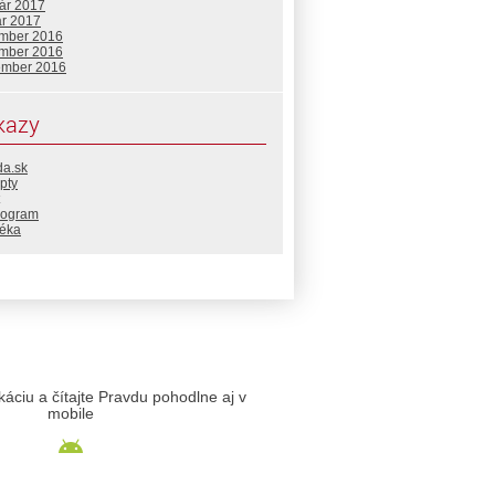
uár 2017
ár 2017
mber 2016
mber 2016
ember 2016
kazy
da.sk
pty
rogram
téka
likáciu a čítajte Pravdu pohodlne aj v
mobile