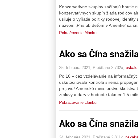
Konzervatívne skupiny začínajú hnutie na 
konzervatívnych skupín žiada rodičov ale 
usiluje o vyňatie politiky rodovej identity
názvom ‚Prísľub deťom v Amerike‘ sa sn
Pokračovanie článku
Ako sa Čína snažil
25. februára 2021, Prečítané 2 732x,
pskaka
Po 10 – cez vzdelávanie na informačný
uskutočňovala kontrola šírenia propagan
prejavu! Americké ministerstvo školstva t
zmluvy a dary v hodnote takmer 1,5 mil
Pokračovanie článku
Ako sa Čína snažil
24. februára 2021, Prečítané 2 811x,
pskaka