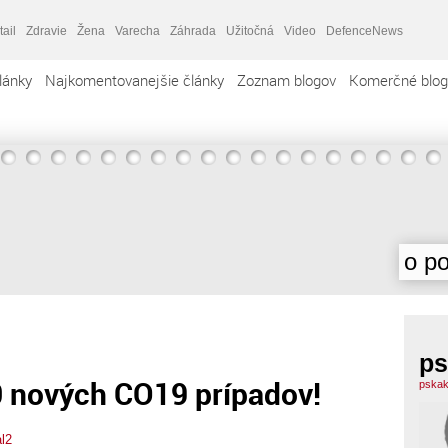
tail
Zdravie
Žena
Varecha
Záhrada
Užitočná
Video
DefenceNews
lánky
Najkomentovanejšie články
Zoznam blogov
Komerčné blog
o po
ps
 nových CO19 prípadov!
pskak
l2