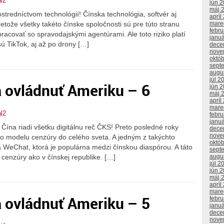
l2
jún 
máj 
tredníctvom technológií! Čínska technológia, softvér aj
apríl
mare
retože všetky takéto čínske spoločnosti sú pre túto stranu
febr
covať so spravodajskými agentúrami. Ale toto riziko platí
janu
sú TikTok, aj až po drony […]
dece
nove
októ
sept
augu
júl 2
a ovládnuť Ameriku – 6
jún 
máj 
apríl
mare
l2
febr
janu
ína riadi všetku digitálnu reč ČKS! Preto posledné roky
dece
nove
ho modelu cenzúry do celého sveta. A jedným z takýchto
októ
ia WeChat, ktorá je populárna medzi čínskou diaspórou. A táto
sept
cenzúry ako v čínskej republike. […]
augu
júl 2
jún 
máj 
apríl
mare
a ovládnuť Ameriku – 5
febr
janu
dece
nove