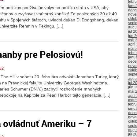
febr
janu
politikov používajúc vplyv na politiku strán v USA, aby
dece
ičanov a zvyšovať vnútorný konflikt! Za posledných 30 až 40
nove
októ
uhu v Spojených štátoch, uviedol dekan Di Dongsheng, dekan
sept
univerzite Renmin v Pekingu. […]
augu
júl 2
jún 
máj 
apríl
mare
hanby pre Pelosiovú!
febr
janu
dece
nove
l2
októ
sept
he Hill v sobotu 20. februára advokát Jonathan Turley, ktorý
augu
 na Právnickej fakulte Univerzity Georgea Washingtona,
júl 2
jún 
arles Schumer (DN.Y.) zachytil rozhorčenie mnohých
máj 
nepokoje na Kapitole za Pearl Harbor tejto generácie, […]
apríl
mare
febr
janu
dece
nove
a ovládnuť Ameriku – 7
októ
sept
augu
júl 2