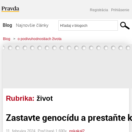
Registrácia
Prihlásenie
Blog
Najnovšie články
Najčítanejšie články
Blog
>
o podivuhodnostiach života
Najkomentovanejšie články
Zoznam blogov
Komerčné blogy
Rubrika:
život
Zastavte genocídu a prestaňte 
11. februára 2024, Prečítané 1 690x,
pskakal2