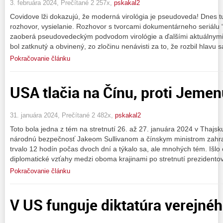
3. februára 2024, Prečítané 2 257x,
pskakal2
Covidove lži dokazujú, že moderná virológia je pseudoveda! Dnes t
rozhovor, vysielanie. Rozhovor s tvorcami dokumentárneho seriálu “
zaoberá pseudovedeckým podvodom virológie a ďalšími aktuálnymi 
bol zatknutý a obvinený, zo zločinu nenávisti za to, že rozbil hlavu 
Pokračovanie článku
USA tlačia na Čínu, proti Jemen
31. januára 2024, Prečítané 2 482x,
pskakal2
Toto bola jedna z tém na stretnutí 26. až 27. januára 2024 v Tha
národnú bezpečnosť Jakeom Sullivanom a čínskym ministrom zahran
trvalo 12 hodín počas dvoch dní a týkalo sa, ale mnohých tém. Išlo
diplomatické vzťahy medzi oboma krajinami po stretnutí prezidentov
Pokračovanie článku
V US funguje diktatúra verejnéh