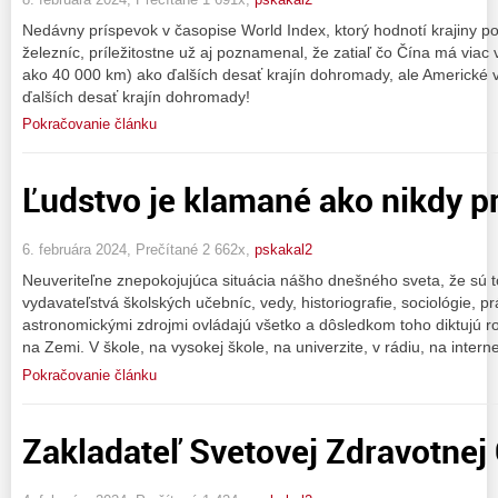
Nedávny príspevok v časopise World Index, ktorý hodnotí krajiny p
železníc, príležitostne už aj poznamenal, že zatiaľ čo Čína má viac
ako 40 000 km) ako ďalších desať krajín dohromady, ale Americké 
ďalších desať krajín dohromady!
Pokračovanie článku
Ľudstvo je klamané ako nikdy p
6. februára 2024, Prečítané 2 662x,
pskakal2
Neuveriteľne znepokojujúca situácia nášho dnešného sveta, že sú to tí
vydavateľstvá školských učebníc, vedy, historiografie, sociológie, pr
astronomickými zdrojmi ovládajú všetko a dôsledkom toho diktujú r
na Zemi. V škole, na vysokej škole, na univerzite, v rádiu, na intern
Pokračovanie článku
Zakladateľ Svetovej Zdravotnej