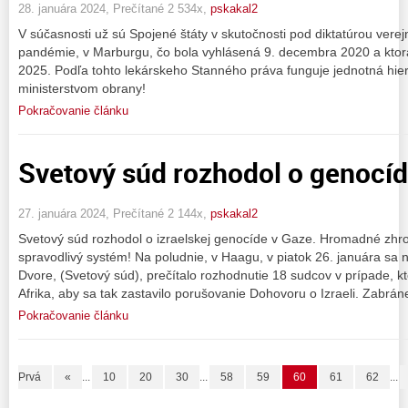
28. januára 2024, Prečítané 2 534x,
pskakal2
V súčasnosti už sú Spojené štáty v skutočnosti pod diktatúrou vere
pandémie, v Marburgu, čo bola vyhlásená 9. decembra 2020 a ktorá
2025. Podľa tohto lekárskeho Stanného práva funguje jednotná hie
ministerstvom obrany!
Pokračovanie článku
Svetový súd rozhodol o genocíd
27. januára 2024, Prečítané 2 144x,
pskakal2
Svetový súd rozhodol o izraelskej genocíde v Gaze. Hromadné zhr
spravodlivý systém! Na poludnie, v Haagu, v piatok 26. januára 
Dvore, (Svetový súd), prečítalo rozhodnutie 18 sudcov v prípade, kt
Afrika, aby sa tak zastavilo porušovanie Dohovoru o Izraeli. Zabrán
Pokračovanie článku
Prvá
«
...
10
20
30
...
58
59
60
61
62
...