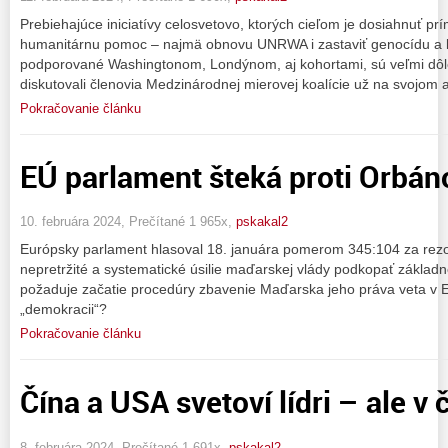
Prebiehajúce iniciatívy celosvetovo, ktorých cieľom je dosiahnuť prí
humanitárnu pomoc – najmä obnovu UNRWA i zastaviť genocídu a kl
podporované Washingtonom, Londýnom, aj kohortami, sú veľmi dôle
diskutovali členovia Medzinárodnej mierovej koalície už na svojom 
Pokračovanie článku
EÚ parlament šteká proti Orbáno
10. februára 2024, Prečítané 1 965x,
pskakal2
Európsky parlament hlasoval 18. januára pomerom 345:104 za rez
nepretržité a systematické úsilie maďarskej vlády podkopať základ
požaduje začatie procedúry zbavenie Maďarska jeho práva veta v 
„demokracii“?
Pokračovanie článku
Čína a USA svetoví lídri – ale v
8. februára 2024, Prečítané 1 691x,
pskakal2