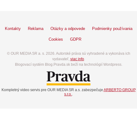
Kontakty
Reklama
Otázky a odpovede
Podmienky používania
Cookies
GDPR
© OUR MEDIA SR a. s. 2026. Autorské práva sú vyhradené a vykonáva ich
vydavateľ,
viac info
.
Blogovací systém Blog.Pravda.sk beží na technológií Wordpress.
Kompletný video servis pre OUR MEDIA SR a.s. zabezpečuje
ARBERTO GROUP
s.r.o.
.