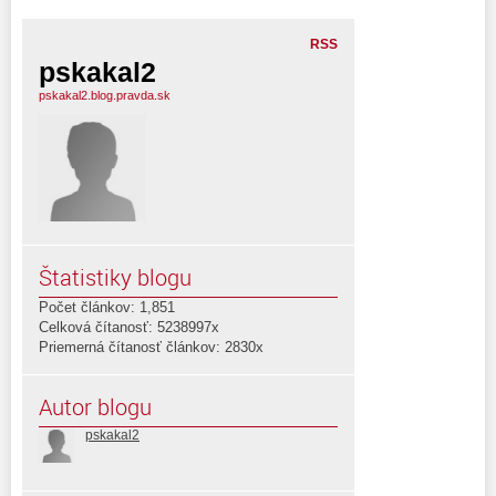
RSS
pskakal2
pskakal2.blog.pravda.sk
Štatistiky blogu
Počet článkov: 1,851
Celková čítanosť: 5238997x
Priemerná čítanosť článkov: 2830x
Autor blogu
pskakal2