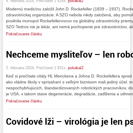
4. februára 2024, Prečítané 1 424x,
pskakal2
Modernú medicínu založil John D. Rockefeller (1839 – 1937). Rockef
zdravotníckej organizácie. A SZO nebola nikdy založená, aby pomoh
posilnila monopol Rockefellerovcov na globálny zdravotnícky priemys
SZO Tedros nie je lekár, ani nemá pochopenie pre zdravotníctvo, ale
Pokračovanie článku
Nechceme mysliteľov – len robo
3. februára 2024, Prečítané 1 831x,
pskakal2
Keď si prečítate citáty HL Menckena a Johna D. Rockefellera spred v
ako vládne školy v sprisahaní s veľkým biznisom mali jediný účel: m
nespochybňujúcich, štandardizovaných robotických pracovníkov, do p
je USA, v takom stave degenerácie, degradácie, zadlženia a utlme
Pokračovanie článku
Covidové lži – virológia je len