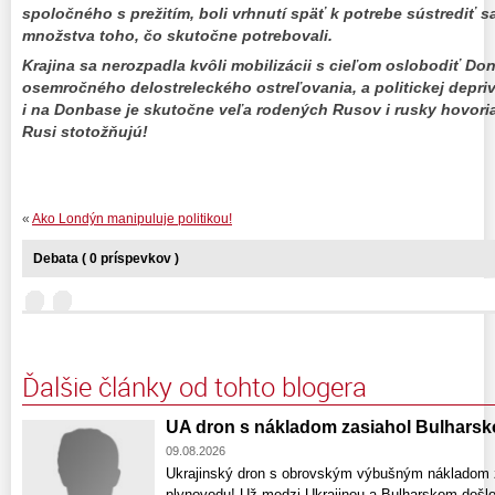
spoločného s prežitím, boli vrhnutí späť k potrebe sústrediť 
množstva toho, čo skutočne potrebovali.
Krajina sa nerozpadla kvôli mobilizácii s cieľom oslobodiť Do
osemročného delostreleckého ostreľovania, a politickej depriv
i na Donbase je skutočne veľa rodených Rusov i rusky hovoriac
Rusi stotožňujú!
«
Ako Londýn manipuluje politikou!
Debata ( 0 príspevkov )
Ďalšie články od tohto blogera
UA dron s nákladom zasiahol Bulharsk
09.08.2026
Ukrajinský dron s obrovským výbušným nákladom za
plynovodu! Už medzi Ukrajinou a Bulharskom došl