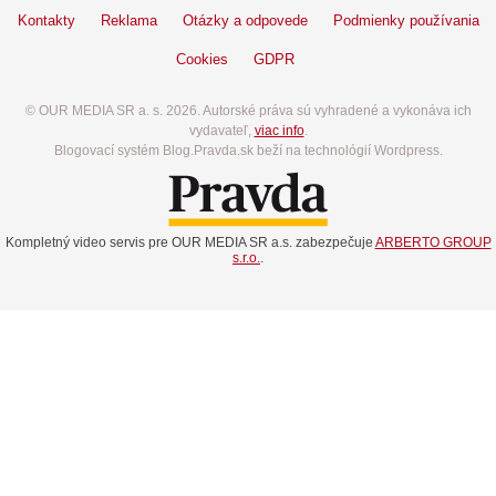
Kontakty
Reklama
Otázky a odpovede
Podmienky používania
Cookies
GDPR
© OUR MEDIA SR a. s. 2026. Autorské práva sú vyhradené a vykonáva ich
vydavateľ,
viac info
.
Blogovací systém Blog.Pravda.sk beží na technológií Wordpress.
Kompletný video servis pre OUR MEDIA SR a.s. zabezpečuje
ARBERTO GROUP
s.r.o.
.