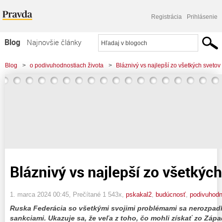
Registrácia
Prihlásenie
Blog
Najnovšie články
Najčítanejšie články
Blog
>
o podivuhodnostiach života
>
Bláznivý vs najlepší zo všetkých svetov
Najkomentovanejšie články
Zoznam blogov
Komerčné blogy
Bláznivý vs najlepší zo všetkýc
1. marca 2024 00:45
, Prečítané 1 543x,
pskakal2
,
budúcnosť
,
podivuhod
Ruska Federácia so všetkými svojimi problémami sa nerozpad
sankciami. Ukazuje sa, že veľa z toho, čo mohli získať zo Záp