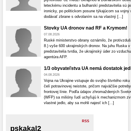
leteckému incidentu a bulharskí predstavitelia sú 
ironicky, po politickom posune týkajúcom sa vojny 
dodávať zbrane s odvolaním sa na vlastný [...]
Stovky UA dronov nad RF a Krymom!
07.08.2026
Ruské ministerstvo obrany oznámilo, že protivzdušn
8.) vyše 600 ukrajinských dronov. Na juhu Ruska v 
predstavitelia tvrdia, že ukrajinský úder zo vzduch
agentúra AFP.
1/3 obyvateľstva UA nemá dostatok jed
04.08.2026
Vojna na Ukrajine vstupuje do svojho štvrtého rok
čelí potravinovej neistote, pričom najväčšie potreb
frontovej línie. Podľa údajov zhromaždených Sv
(WFP) sa milióny ľudí uchyľujú k mechanizmom zvl
vlastné jedlo, aby sa mohli najesť ich [...]
RSS
pskakal2