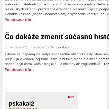
historickom stretnutí 14. októbra 2025 s najvyššími predstaviteľmi 
bieloruských vzťahov prezident Alexander Lukašenko vyjadril podpo
Donalda Trumpa (napriek nedostatkom) o vyriešenie konfliktu na B
Pokračovanie článku
Čo dokáže zmeniť súčasnú histó
13. októbra 2025, Prečítané 1 239x,
pskakal2
Citeľne sa rozpadajúce kedysi impozantné atlantické elity, ktoré s
prejavujú v kolabujúcej francúzskej a britskej vláde a o niečo pom
nadobúdajú čoraz väčšie tragické – a niekedy až tragikomické – ro
Pokračovanie článku
RSS
pskakal2
pskakal2.blog.pravda.sk