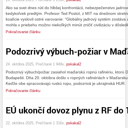
Ako sa svet dnes rúti do hlbšej konfrontácii, nebezpečenstvo jadrovej
kedykoľvek predtým. Profesor Ted Postol, z MIT na dnešnom stretn
koalície vyslovil ostré varovanie: “Globálny jadrový systém zostáva 
mohla v priebehu možno niekoľkých minút zničiť civilizáciu v dôsled
Pokračovanie článku
Podozrivý výbuch-požiar v Maď
24. októbra 2025, Prečítané 1 949x,
pskakal2
Podozrivý výbuch/požiar zasiahol maďarskú ropnú rafinériu, ktorú 
Budapešti. Dňa 20. októbra došlo v ropných rafinériách v Maďar
Keďže obe spracovávajú ruskú ropu, podozrivá je ukrajinská HUR.
Pokračovanie článku
EÚ ukončí dovoz plynu z RF do 1
22. októbra 2025, Prečítané 1 316x,
pskakal2