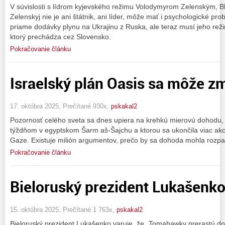
V súvislosti s lídrom kyjevského režimu Volodymyrom Zelenským, B
Zelenskyj nie je ani štátnik, ani líder, môže mať i psychologické pro
priame dodávky plynu na Ukrajinu z Ruska, ale teraz musí jeho reži
ktorý prechádza cez Slovensko.
Pokračovanie článku
Israelský plán Oasis sa môže zm
17. októbra 2025, Prečítané 930x,
pskakal2
Pozornosť celého sveta sa dnes upiera na krehkú mierovú dohodu, 
týždňom v egyptskom Šarm aš-Šajchu a ktorou sa ukončila viac ako
Gaze. Existuje milión argumentov, prečo by sa dohoda mohla rozpad
Pokračovanie článku
Bieloruský prezident Lukašenko
15. októbra 2025, Prečítané 1 763x,
pskakal2
Bieloruský prezident Lukašenko varuje, že „Tomahawky prerastú do 