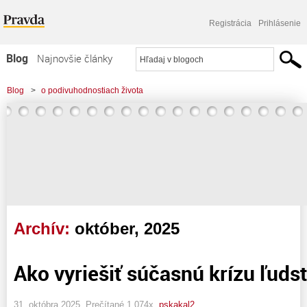
Registrácia
Prihlásenie
Blog
Najnovšie články
Najčítanejšie články
Blog
>
o podivuhodnostiach života
Najkomentovanejšie články
Zoznam blogov
Komerčné blogy
Archív:
október, 2025
Ako vyriešiť súčasnú krízu ľudst
31. októbra 2025, Prečítané 1 074x,
pskakal2