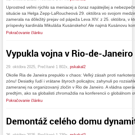
Uprostred veľmi rýchlo sa meniacej a čoraz napätejšej a nebezpečne
situácie sa Helga Zepp-LaRoucheová 29. októbra vo svojom medz
zamerala na dôležitý prejav od pápeža Leva XIV. z 25. októbra, v k
príspevky kardinála Mikuláša Kusánskeho! Ale najmä Kusánovu konc
Pokračovanie článku
Vypukla vojna v Rio-de-Janeiro –
29. októbra 2025, Prečítané 1 802x,
pskakal2
Okolie Ria de Janeira prepuklo v chaos: Veľký zásah proti narkoter
zónu! Desiatky ľudí i vrátane štyroch policajtov, zahynuli po rozsiahle
zameranej na organizovaný zločin v Rio de Janeiro. A vládna operá
predtým, ako sa globalisti zhromaždia na konferencii o globálnom o
Pokračovanie článku
Demontáž celého domu dynamit
26. októbra 2025, Prečítané 1 239x,
pskakal2