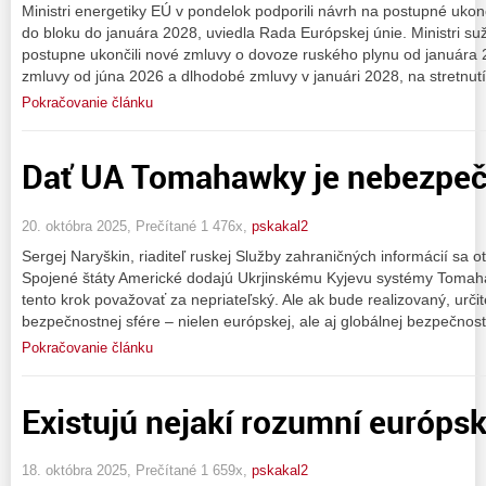
Ministri energetiky EÚ v pondelok podporili návrh na postupné ukon
do bloku do januára 2028, uviedla Rada Európskej únie. Ministri suž 
postupne ukončili nové zmluvy o dovoze ruského plynu od januára 
zmluvy od júna 2026 a dlhodobé zmluvy v januári 2028, na stretnut
Pokračovanie článku
Dať UA Tomahawky je nebezpeč
20. októbra 2025, Prečítané 1 476x,
pskakal2
Sergej Naryškin, riaditeľ ruskej Služby zahraničných informácií sa o
Spojené štáty Americké dodajú Ukrjinskému Kyjevu systémy Tomaha
tento krok považovať za nepriateľský. Ale ak bude realizovaný, určit
bezpečnostnej sfére – nielen európskej, ale aj globálnej bezpečnosti
Pokračovanie článku
Existujú nejakí rozumní európski
18. októbra 2025, Prečítané 1 659x,
pskakal2