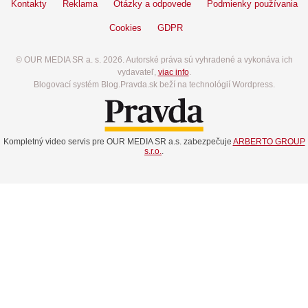
Kontakty
Reklama
Otázky a odpovede
Podmienky používania
Cookies
GDPR
© OUR MEDIA SR a. s. 2026. Autorské práva sú vyhradené a vykonáva ich
vydavateľ,
viac info
.
Blogovací systém Blog.Pravda.sk beží na technológií Wordpress.
Kompletný video servis pre OUR MEDIA SR a.s. zabezpečuje
ARBERTO GROUP
s.r.o.
.