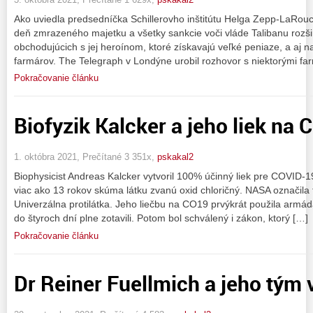
Ako uviedla predsedníčka Schillerovho inštitútu Helga Zepp-LaRo
deň zmrazeného majetku a všetky sankcie voči vláde Talibanu rozši
obchodujúcich s jej heroínom, ktoré získavajú veľké peniaze, a aj n
farmárov. The Telegraph v Londýne urobil rozhovor s niektorými fa
Pokračovanie článku
Biofyzik Kalcker a jeho liek na
1. októbra 2021, Prečítané 3 351x,
pskakal2
Biophysicist Andreas Kalcker vytvoril 100% účinný liek pre COVID-19,
viac ako 13 rokov skúma látku zvanú oxid chloričný. NASA označila 
Univerzálna protilátka. Jeho liečbu na CO19 prvýkrát použila armáda, po
do štyroch dní plne zotavili. Potom bol schválený i zákon, ktorý […]
Pokračovanie článku
Dr Reiner Fuellmich a jeho tým 