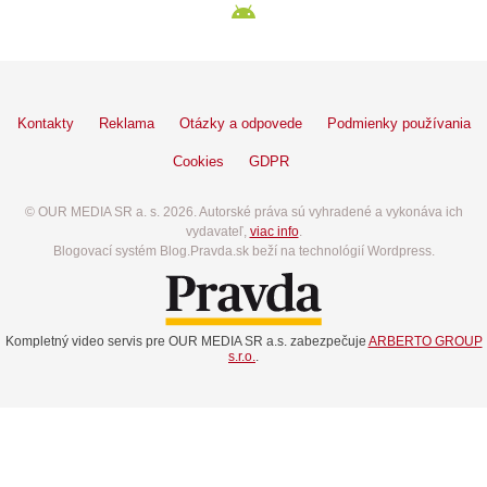
Kontakty
Reklama
Otázky a odpovede
Podmienky používania
Cookies
GDPR
© OUR MEDIA SR a. s. 2026. Autorské práva sú vyhradené a vykonáva ich
vydavateľ,
viac info
.
Blogovací systém Blog.Pravda.sk beží na technológií Wordpress.
Kompletný video servis pre OUR MEDIA SR a.s. zabezpečuje
ARBERTO GROUP
s.r.o.
.