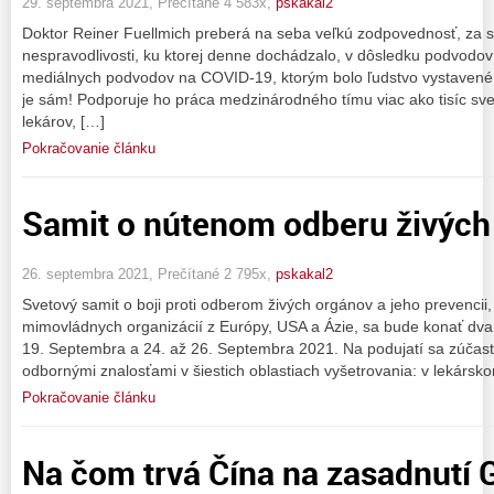
29. septembra 2021, Prečítané 4 583x,
pskakal2
Doktor Reiner Fuellmich preberá na seba veľkú zodpovednosť, za s
nespravodlivosti, ku ktorej denne dochádzalo, v dôsledku podvodov
mediálnych podvodov na COVID-19, ktorým bolo ľudstvo vystavené. 
je sám! Podporuje ho práca medzinárodného tímu viac ako tisíc sv
lekárov, […]
Pokračovanie článku
Samit o nútenom odberu živých
26. septembra 2021, Prečítané 2 795x,
pskakal2
Svetový samit o boji proti odberom živých orgánov a jeho prevencii,
mimovládnych organizácií z Európy, USA a Ázie, sa bude konať dva
19. Septembra a 24. až 26. Septembra 2021. Na podujatí sa zúčastn
odbornými znalosťami v šiestich oblastiach vyšetrovania: v lekársk
Pokračovanie článku
Na čom trvá Čína na zasadnutí 