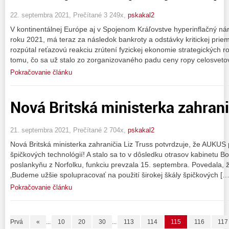
22. septembra 2021, Prečítané 3 249x,
pskakal2
V kontinentálnej Európe aj v Spojenom Kráľovstve hyperinflačný nár
roku 2021, má teraz za následok bankroty a odstávky kritickej priem
rozpútal reťazovú reakciu zrútení fyzickej ekonomie strategických 
tomu, čo sa už stalo zo zorganizovaného padu ceny ropy celosvetov
Pokračovanie článku
Nová Britská ministerka zahrani
21. septembra 2021, Prečítané 2 704x,
pskakal2
Nová Britská ministerka zahraničia Liz Truss potvrdzuje, že AUKUS 
špičkových technológií! A stalo sa to v dôsledku otrasov kabinetu B
poslankyňu z Norfolku, funkciu prevzala 15. septembra. Povedala,
‚Budeme užšie spolupracovať na použití širokej škály špičkových […
Pokračovanie článku
Prvá
«
...
10
20
30
...
113
114
115
116
117