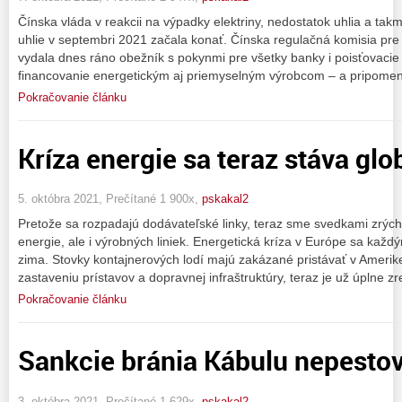
Čínska vláda v reakcii na výpadky elektriny, nedostatok uhlia a tak
uhlie v septembri 2021 začala konať. Čínska regulačná komisia pre 
vydala dnes ráno obežník s pokynmi pre všetky banky i poisťovacie 
financovanie energetickým aj priemyselným výrobcom – a pripomen
Pokračovanie článku
Kríza energie sa teraz stáva glo
5. októbra 2021, Prečítané 1 900x,
pskakal2
Pretože sa rozpadajú dodávateľské linky, teraz sme svedkami zrýc
energie, ale i výrobných liniek. Energetická kríza v Európe sa každ
zima. Stovky kontajnerových lodí majú zakázané pristávať v Amer
zastaveniu prístavov a dopravnej infraštruktúry, teraz je už úplne z
Pokračovanie článku
Sankcie bránia Kábulu nepesto
3. októbra 2021, Prečítané 1 629x,
pskakal2