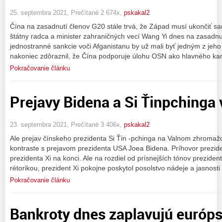
25. septembra 2021, Prečítané 2 674x,
pskakal2
Čína na zasadnutí členov G20 stále trvá, že Západ musí ukončiť san
štátny radca a minister zahraničných vecí Wang Yi dnes na zasadnu
jednostranné sankcie voči Afganistanu by už mali byť jedným z jeho
nakoniec zdôraznil, že Čína podporuje úlohu OSN ako hlavného ka
Pokračovanie článku
Prejavy Bidena a Si Ťinpchinga
23. septembra 2021, Prečítané 3 406x,
pskakal2
Ale prejav čínskeho prezidenta Si Ťin -pchinga na Valnom zhroma
kontraste s prejavom prezidenta USA Joea Bidena. Príhovor preziden
prezidenta Xi na konci. Ale na rozdiel od prísnejších tónov prezide
rétorikou, prezident Xi pokojne poskytol posolstvo nádeje a jasnosti 
Pokračovanie článku
Bankroty dnes zaplavujú európs