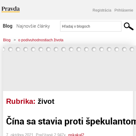
Registrácia
Prihlásenie
Blog
Najnovšie články
Najčítanejšie články
Blog
>
o podivuhodnostiach života
Najkomentovanejšie články
Zoznam blogov
Komerčné blogy
Rubrika:
život
Čína sa stavia proti špekulanto
7. októbra 2021, Prečítané 2 947x,
pskakal2