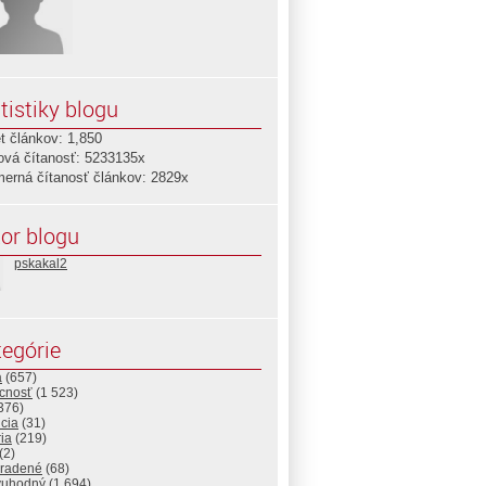
tistiky blogu
t článkov: 1,850
ová čítanosť: 5233135x
merná čítanosť článkov: 2829x
or blogu
pskakal2
egórie
a
(657)
cnosť
(1 523)
376)
cia
(31)
ria
(219)
(2)
radené
(68)
vuhodný
(1 694)