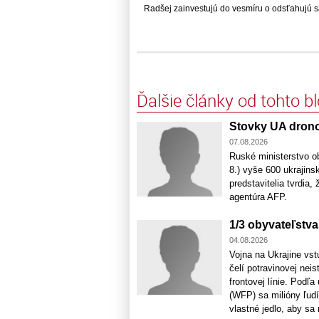
Radšej zainvestujú do vesmíru o odsťahujú sa.
Ďalšie články od tohto b
Stovky UA dron
07.08.2026
Ruské ministerstvo ob
8.) vyše 600 ukrajins
predstavitelia tvrdia
agentúra AFP.
1/3 obyvateľstva
04.08.2026
Vojna na Ukrajine vst
čelí potravinovej nei
frontovej línie. Po
(WFP) sa milióny ľud
vlastné jedlo, aby sa m