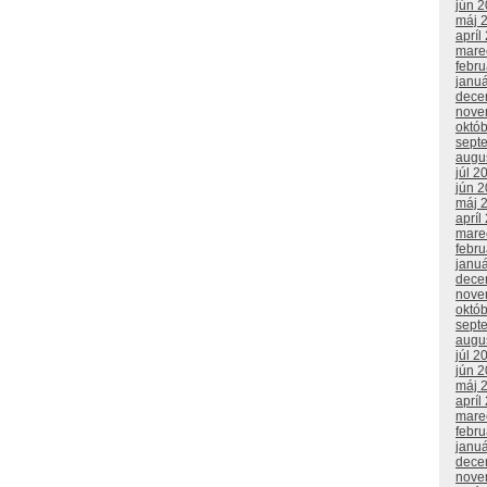
jún 
máj 
apríl
mare
febr
janu
dece
nove
októ
sept
augu
júl 2
jún 
máj 
apríl
mare
febr
janu
dece
nove
októ
sept
augu
júl 2
jún 
máj 
apríl
mare
febr
janu
dece
nove