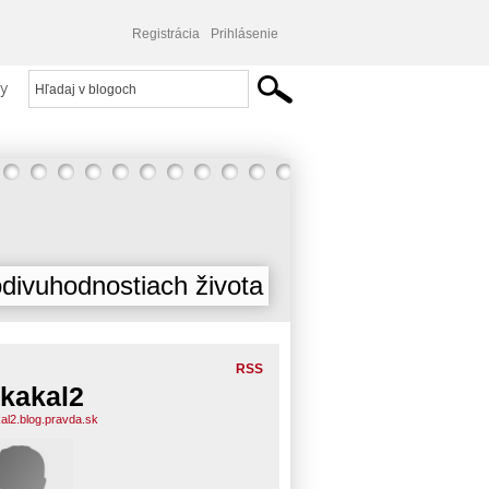
Registrácia
Prihlásenie
y
divuhodnostiach života
RSS
kakal2
al2.blog.pravda.sk