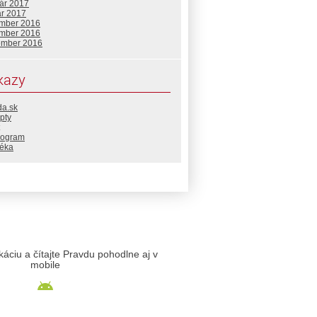
uár 2017
ár 2017
mber 2016
mber 2016
ember 2016
kazy
da.sk
pty
rogram
téka
likáciu a čítajte Pravdu pohodlne aj v
mobile