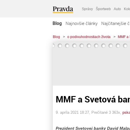
Správy
Športweb
Auto
Kok
Blog
Najnovšie články
Najčítanejšie č
Blog
>
o podivuhodnostiach života
>
MMF a S
MMF a Svetová ban
9. apríla 2021 18:27
, Prečítané 3 363x,
pska
Prezident Svetovej banky David Malpa