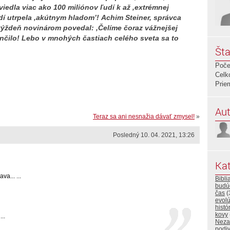
iedla viac ako 100 miliónov ľudí k až ‚extrémnej
udí utrpela ‚akútnym hladom’! Achim Steiner, správca
ýždeň novinárom povedal: ‚Čelíme čoraz vážnejšej
končilo! Lebo v mnohých častiach celého sveta sa to
Šta
Poče
Celk
Prie
Aut
Teraz sa ani nesnažia dávať zmysel!
»
Posledný 10. 04. 2021, 13:26
Kat
a... ...
Bibli
budú
čas
(
evolú
histó
kovy
..
Neza
podi