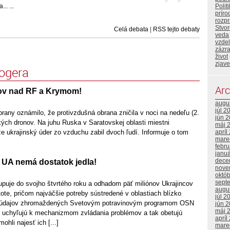
Polit
.. ...
príro
rozp
Stvor
Celá debata
|
RSS tejto debaty
veda
vzde
zázr
život
zjave
logera
Arc
ov nad RF a Krymom!
augu
júl 2
rany oznámilo, že protivzdušná obrana zničila v noci na nedeľu (2.
jún 
kých dronov. Na juhu Ruska v Saratovskej oblasti miestni
máj 
apríl
, že ukrajinský úder zo vzduchu zabil dvoch ľudí. Informuje o tom
mare
febr
janu
dece
 UA nemá dostatok jedla!
nove
októ
sept
upuje do svojho štvrtého roku a odhadom päť miliónov Ukrajincov
augu
stote, pričom najväčšie potreby sústredené v oblastiach blízko
júl 2
dľa údajov zhromaždených Svetovým potravinovým programom OSN
jún 
máj 
í uchyľujú k mechanizmom zvládania problémov a tak obetujú
apríl
ohli najesť ich [...]
mare