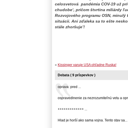
celosvetová
pandémia COV-19 už priv
chudobe‘, pričom štvrtina miliárdy ľ
Rozvojového programu OSN, minulý t
situácii. Ani zďaleka sa to ešte nes
stále zhoršuje’!
«
Kissinger varuje USA ohľadne Ruska!
Debata ( 9 príspevkov )
oprava: pred ...
ospravedlnenie za nezrozumiteľnú vetu a oprav
+++++++++++++ ...
Hlad je horší ako sama vojna. Tento stav sa... .