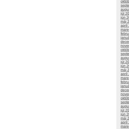
októ
sept
augu
júl 2
jún 
máj 
apríl
mare
febr
janu
dece
nove
októ
sept
augu
júl 2
jún 
máj 
apríl
mare
febr
janu
dece
nove
októ
sept
augu
júl 2
jún 
máj 
apríl
mare