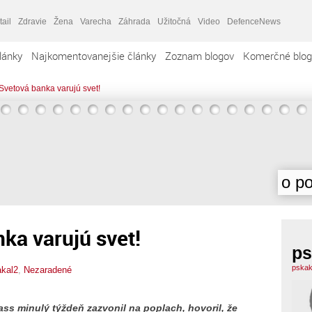
tail
Zdravie
Žena
Varecha
Záhrada
Užitočná
Video
DefenceNews
lánky
Najkomentovanejšie články
Zoznam blogov
Komerčné blog
vetová banka varujú svet!
o po
ka varujú svet!
ps
pskak
kal2
,
Nezaradené
ss minulý týždeň zazvonil na poplach, hovoril, že