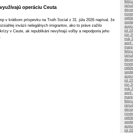
febr
janu
 využívajú operáciu Ceuta
dece
nove
októ
p v krátkom príspevku na Truth Social z 31. júla 2026 napísal, že
sept
ozsiahlej invázii nelegálnych imigrantov, ako to práve zažilo
augu
júl 2
krízy v Ceute, ak republikáni nevyhrajú voľby a nepodporia jeho
jún 
.
máj 
apríl
mare
febr
janu
dece
nove
októ
sept
augu
júl 2
jún 
máj 
apríl
mare
febr
janu
dece
nove
októ
sept
augu
júl 2