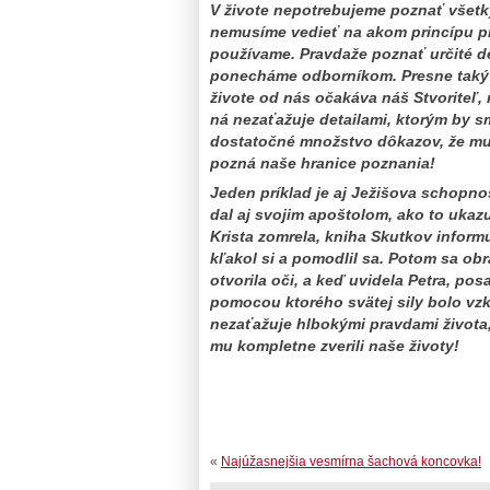
V živote nepotrebujeme poznať všetk
nemusíme vedieť na akom princípu pra
používame. Pravdaže poznať určité de
ponecháme odborníkom. Presne taký 
živote od nás očakáva náš Stvoriteľ, 
ná nezaťažuje detailami, ktorým by 
dostatočné množstvo dôkazov, že mu
pozná naše hranice poznania!
Jeden príklad je aj Ježišova schopno
dal aj svojim apoštolom, ako to ukazu
Krista zomrela, kniha Skutkov informu
kľakol si a pomodlil sa. Potom sa obrá
otvorila oči, a keď uvidela Petra, posa
pomocou ktorého svätej sily bolo vzkr
nezaťažuje hlbokými pravdami života
mu kompletne zverili naše životy!
«
Najúžasnejšia vesmírna šachová koncovka!