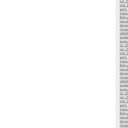
jún 
máj 
apríl
mare
febr
janu
dece
nove
októ
sept
augu
júl 2
jún 
máj 
apríl
mare
febr
janu
dece
nove
októ
sept
augu
júl 2
jún 
máj 
apríl
mare
febr
janu
dece
nove