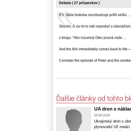
Debata ( 27 príspevkov )
P.S. Vaša historka nevzbudzuje príliš veľkú ...
Skúsim, či sa mi to isté nepodarí s údenáčom,..
z blogu: "Ako rozumný Otec pozná naše ...
And the fish immediately comes back to life—n
Consider the episode of Peter and the smoked
Ďalšie články od tohto b
UA dron s nákla
09.08.2026
Ukrajinský dron s ob
plynovodu! Už medzi 