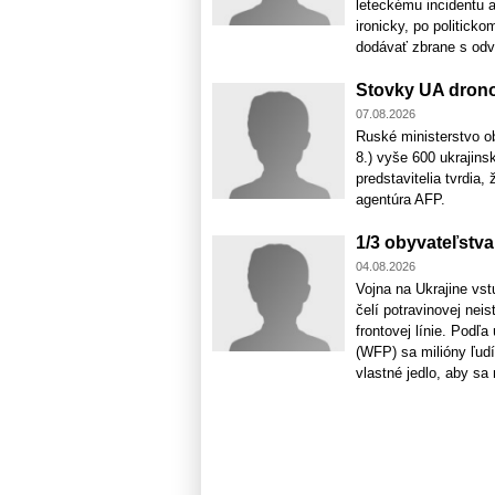
leteckému incidentu a
ironicky, po politick
dodávať zbrane s odvo
Stovky UA dron
07.08.2026
Ruské ministerstvo ob
8.) vyše 600 ukrajins
predstavitelia tvrdia
agentúra AFP.
1/3 obyvateľstva
04.08.2026
Vojna na Ukrajine vst
čelí potravinovej nei
frontovej línie. Po
(WFP) sa milióny ľud
vlastné jedlo, aby sa m