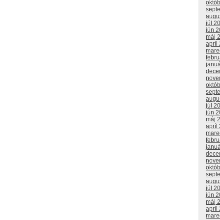
októ
sept
augu
júl 2
jún 
máj 
apríl
mare
febr
janu
dece
nove
októ
sept
augu
júl 2
jún 
máj 
apríl
mare
febr
janu
dece
nove
októ
sept
augu
júl 2
jún 
máj 
apríl
mare