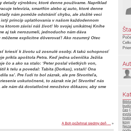
y detaily výrobkov, ktoré denne používame. Napríklad
cuje televízia, smartfón alebo aj auto, ktoré denne
taily nám pomôže odstrániť chybu, ale zložité veci
istý princíp uplatňovania v našom každodennom
na ktorom závisí náš život! Vo svojej unikátnej Knihe
Šta
sme aj tak nerozumeli, jednoducho nám dáva
Poče
 môžeme explicitne dôverovať!
Ako rozumný Otec
Celk
Prie
sť kriesiť k životu už zosnulé osoby. A takú schopnosť
je príkla apoštola Petra. Keď jedna učeníčka Ježiša
Aut
je čo a ako sa stalo: ‘Peter poslal všetkých von,
til k telu a povedal: Tabita (Dorkas), vstaň! Ona
dila sa’. Pre ľudí to bol zázrak, ale pre Stvoriteľa,
iesenie uskutočnené, to zázrak nie je! Stvoriteľ nás
, ale nám dá dostatločné množstvo dôkazov, aby sme
Kat
Bibli
budú
čas
(
evolú
histó
kovy
A Boh požehnal siedmy deň …
»
Neza
podi