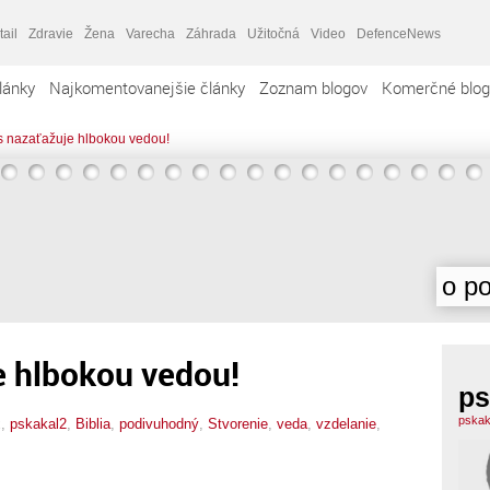
tail
Zdravie
Žena
Varecha
Záhrada
Užitočná
Video
DefenceNews
lánky
Najkomentovanejšie články
Zoznam blogov
Komerčné blog
 nazaťažuje hlbokou vedou!
o po
e hlbokou vedou!
ps
pskak
x,
pskakal2
,
Biblia
,
podivuhodný
,
Stvorenie
,
veda
,
vzdelanie
,