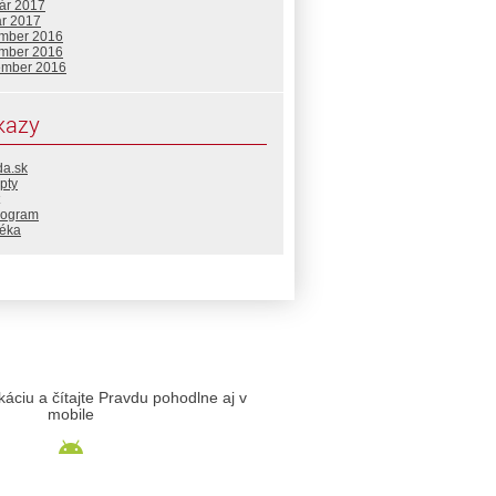
uár 2017
ár 2017
mber 2016
mber 2016
ember 2016
kazy
da.sk
pty
rogram
téka
likáciu a čítajte Pravdu pohodlne aj v
mobile