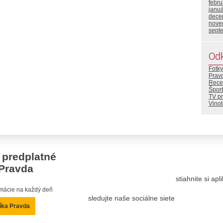
febr
janu
dece
nove
sept
Od
Fotky
Prav
Rece
Šport
TV p
Vino
 predplatné
Pravda
stiahnite si ap
ormácie na každý deň
sledujte naše sociálne siete
íka Pravda