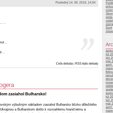
Posledný 14. 09. 2019, 14:04
Polit
príro
rozp
Stvor
veda
vzde
. ...
zázr
život
zjave
ot ...
Arc
augu
 ...
júl 2
jún 
máj 
Celá debata
|
RSS tejto debaty
apríl
mare
febr
janu
dece
nove
logera
októ
sept
augu
dom zasiahol Bulharsko!
júl 2
jún 
máj 
rovským výbušným nákladom zasiahol Bulharsko blízko dôležitého
apríl
Ukrajinou a Bulharskom došlo k rozsiahlemu hraničnému a
mare