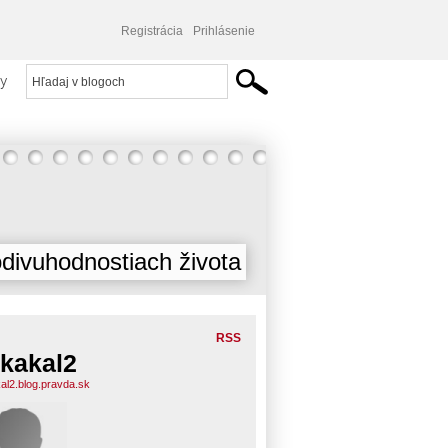
Registrácia
Prihlásenie
y
divuhodnostiach života
RSS
kakal2
al2.blog.pravda.sk