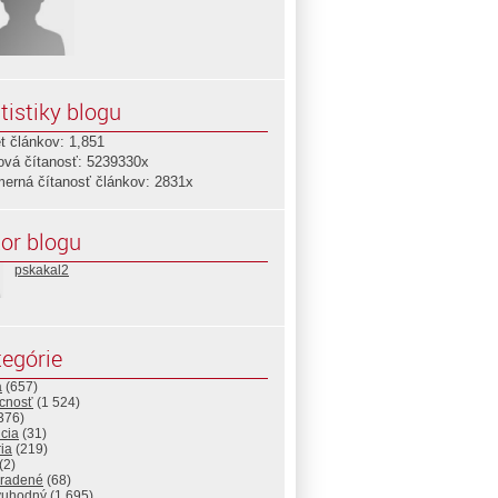
tistiky blogu
t článkov: 1,851
ová čítanosť: 5239330x
merná čítanosť článkov: 2831x
or blogu
pskakal2
egórie
a
(657)
cnosť
(1 524)
376)
cia
(31)
ria
(219)
(2)
radené
(68)
vuhodný
(1 695)