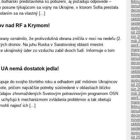
 bulharskí predstavitelia sú pobúrení, aj požadujú odpovede –
febr
janu
om posune týkajúcom sa vojny na Ukrajine, v ktorom Sofia prestala
dece
laním sa na vlastný [...]
nove
októ
sept
ov nad RF a Krymom!
augu
júl 2
jún 
rany oznámilo, že protivzdušná obrana zničila v noci na nedeľu (2.
máj 
kých dronov. Na juhu Ruska v Saratovskej oblasti miestni
apríl
mare
, že ukrajinský úder zo vzduchu zabil dvoch ľudí. Informuje o tom
febr
janu
dece
nove
 UA nemá dostatok jedla!
októ
sept
augu
upuje do svojho štvrtého roku a odhadom päť miliónov Ukrajincov
júl 2
stote, pričom najväčšie potreby sústredené v oblastiach blízko
jún 
máj 
dľa údajov zhromaždených Svetovým potravinovým programom OSN
apríl
í uchyľujú k mechanizmom zvládania problémov a tak obetujú
mare
ohli najesť ich [...]
febr
janu
dece
nove
októ
sept
augu
júl 2