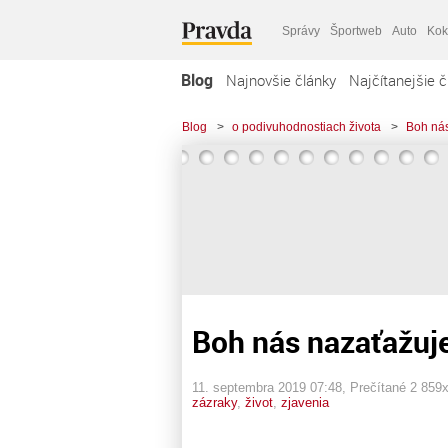
Správy
Športweb
Auto
Kok
Blog
Najnovšie články
Najčítanejšie č
Blog
>
o podivuhodnostiach života
>
Boh nás
Boh nás nazaťažuj
11. septembra 2019 07:48
, Prečítané 2 859
zázraky
,
život
,
zjavenia