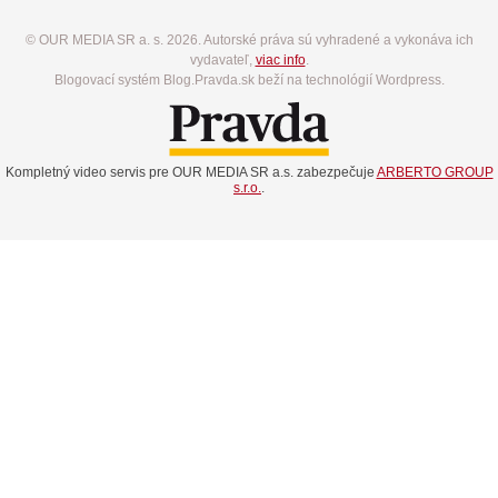
© OUR MEDIA SR a. s. 2026. Autorské práva sú vyhradené a vykonáva ich
vydavateľ,
viac info
.
Blogovací systém Blog.Pravda.sk beží na technológií Wordpress.
Kompletný video servis pre OUR MEDIA SR a.s. zabezpečuje
ARBERTO GROUP
s.r.o.
.