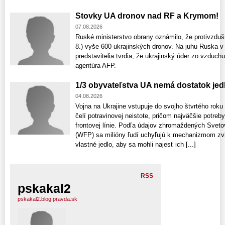
Stovky UA dronov nad RF a Krymom!
07.08.2026
Ruské ministerstvo obrany oznámilo, že protivzdušn
8.) vyše 600 ukrajinských dronov. Na juhu Ruska v 
predstavitelia tvrdia, že ukrajinský úder zo vzduch
agentúra AFP.
1/3 obyvateľstva UA nemá dostatok jed
04.08.2026
Vojna na Ukrajine vstupuje do svojho štvrtého rok
čelí potravinovej neistote, pričom najväčšie potreb
frontovej línie. Podľa údajov zhromaždených Sv
(WFP) sa milióny ľudí uchyľujú k mechanizmom zvl
vlastné jedlo, aby sa mohli najesť ich [...]
RSS
pskakal2
pskakal2.blog.pravda.sk