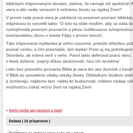
biblickými inšpirovanými slovami, zistíme, že nemajú nič spoločné! 
viera a ako vedie veriacich k večnému životu na rajskej Zemi?
V prvom rade pravá viera je založená na presnom poznaní biblickej
inšpiráciou to vysvetlil takto: ‘O toto sa stále modlím, aby sa vaša lá
rozhojňovala presným poznaním a plnou rozlišovacou schopnosťou’,
kresťanskému zboru v meste Filipy v prvom storočí.
Táto inšpirovaná myšlienka je veľmi rozumná, pretože dôležitou p
poznať osobu, a čím presnejšie, tým lepšie! Preto aj my potrebuj
Stvoriteľa, ak máme veriť v neho. Pavol takto definoval pravú vieru: 
v ktoré dúfame, zrejmý dôkaz skutočností, hoci ich nevidíme’
Lebo bez presného poznania Biblie je viera len ako domček z karát! 
V Biblii sú vysvetlené všetky otázky života. Dôkladným štúdiom zist
a zomierajú, nájdeme tam nádej do budúcnosti, vrátane nádeje vzkr
možnosťou získať večný život na rajskej Zemi.
«
Niečo lepšie ako peniaze a zlato!
Debata ( 16 príspevkov )