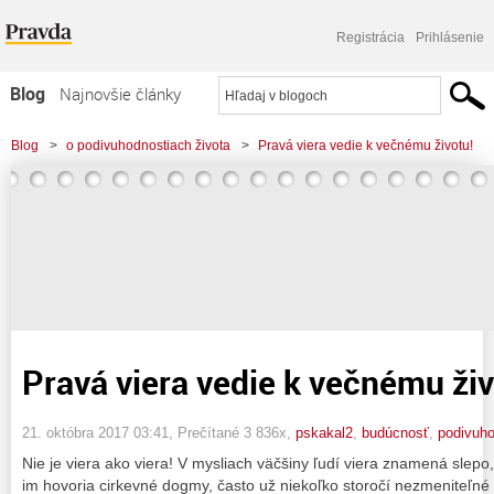
Registrácia
Prihlásenie
Blog
Najnovšie články
Najčítanejšie články
Blog
>
o podivuhodnostiach života
>
Pravá viera vedie k večnému životu!
Najkomentovanejšie články
Zoznam blogov
Komerčné blogy
Pravá viera vedie k večnému živ
21. októbra 2017 03:41
, Prečítané 3 836x,
pskakal2
,
budúcnosť
,
podivuh
Nie je viera ako viera! V mysliach väčšiny ľudí viera znamená slepo,
im hovoria cirkevné dogmy, často už niekoľko storočí nezmeniteľn