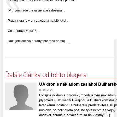
demagogia po statisice rokov ludia zili v plnom ...
"V prvom rade pravá viera je založená ...
Pravá viera je viera založená na biblickej ...
Co je "prava viera"? ...
Dakujem ale tvoje "rady" pre mna nemaju ...
Ďalšie články od tohto blogera
UA dron s nákladom zasiahol Bulharsk
09.08.2026
Ukrajinský dron s obrovským výbušným nákladom za
plynovodu! Už medzi Ukrajinou a Bulharskom došl
leteckému incidentu a bulharskí predstavitelia sú 
ironicky, po politickom posune týkajúcom sa vojny 
dodávať zbrane s odvolaním sa na vlastný [...]