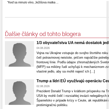
"Keď sa minulo víno, Ježišova matka ...
Ďalšie články od tohto blogera
1/3 obyvateľstva UA nemá dostatok jed
04.08.2026
Vojna na Ukrajine vstupuje do svojho štvrtého rok
čelí potravinovej neistote, pričom najväčšie potreb
frontovej línie. Podľa údajov zhromaždených Sv
(WFP) sa milióny ľudí uchyľujú k mechanizmom zvl
vlastné jedlo, aby sa mohli najesť ich [...]
Trump a lídri EÚ využívajú operáciu Ce
02.08.2026
Prezident Donald Trump v krátkom príspevku na Trut
USA by mohli čeliť i rozsiahlej invázii nelegálnych 
Španielsko v prípade krízy v Ceute, ak republikáni
protiimigračnú politiku.