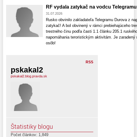
RF vydala zatykač na vodcu Telegramu
31.07.2026
Rusko obvinilo zakladateľa Telegramu Durova z na
zatykač! A bol obvinený v rámci prebiehajúceho tre
trestného činu podľa časti 1.1 článku 205.1 ruskéh
napomáhania teroristickým aktivitám. Je zaraden
osôb!
RSS
pskakal2
pskakal2.blog.pravda.sk
Štatistiky blogu
Počet článkov: 1,849