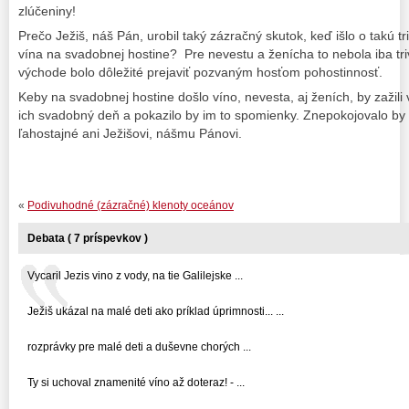
zlúčeniny!
Prečo Ježiš, náš Pán, urobil taký zázračný skutok, keď išlo o takú tr
vína na svadobnej hostine? Pre nevestu a ženícha to nebola iba tri
východe bolo dôležité prejaviť pozvaným hosťom pohostinnosť.
Keby na svadobnej hostine došlo víno, nevesta, aj ženích, by zažili 
ich svadobný deň a pokazilo by im to spomienky. Znepokojovalo by i
ľahostajné ani Ježišovi, nášmu Pánovi.
«
Podivuhodné (zázračné) klenoty oceánov
Debata ( 7 príspevkov )
Vycaril Jezis vino z vody, na tie Galilejske ...
Ježiš ukázal na malé deti ako príklad úprimnosti... ...
rozprávky pre malé deti a duševne chorých ...
Ty si uchoval znamenité víno až doteraz! - ...