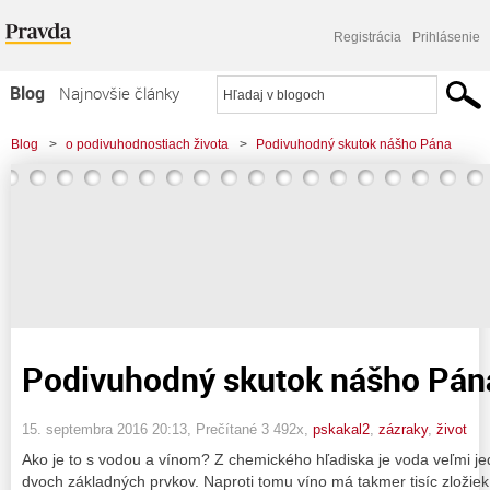
Registrácia
Prihlásenie
Blog
Najnovšie články
Najčítanejšie články
Blog
>
o podivuhodnostiach života
>
Podivuhodný skutok nášho Pána
Najkomentovanejšie články
Zoznam blogov
Komerčné blogy
Podivuhodný skutok nášho Pán
15. septembra 2016 20:13
, Prečítané 3 492x,
pskakal2
,
zázraky
,
život
Ako je to s vodou a vínom? Z chemického hľadiska je voda veľmi je
dvoch základných prvkov. Naproti tomu víno má takmer tisíc zložiek