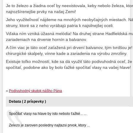
Je to železo a žiadna oceľ by neexistovala, keby nebolo železa, k
najrozšírenejšie prvky na našej Zemi!
Jeho využiteľnosť nájdeme na mnohých neobyčajných miestach. Ná
struny, ktoré sa z neho vyrábajú patria k najsilnejšej oceli.
Vďaka ním vzniká úžasná melódia! Na druhej strane Hadfieldská ma
zariadeniach na drvenie hornín a balvanov.
A čím viac je táto oceľ zaťažená pri drvení balvanov, tým tvrdšou je
chirurgické skalpely, vínne kade a zariadenia na výrobu zmrzliny.
Existuje toľko možností, kde sa dá využiť táto podivuhodná oceľ, že
spočítať, podobne ako by bolo ťažké spočítať vlasy na vašej hlave!
«
Podivuhodný skutok nášho Pána
Debata ( 2 príspevky )
Spočítať vlasy na hlave by isto nebolo ťažké... ...
Zelezo je zaroven posledny najtazsi prvok, ktory ...