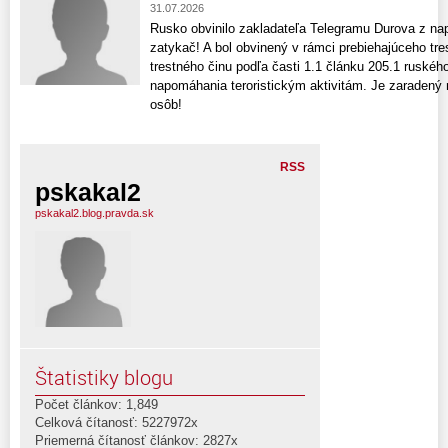
31.07.2026
Rusko obvinilo zakladateľa Telegramu Durova z na
zatykač! A bol obvinený v rámci prebiehajúceho tre
trestného činu podľa časti 1.1 článku 205.1 ruskéh
napomáhania teroristickým aktivitám. Je zaraden
osôb!
RSS
pskakal2
pskakal2.blog.pravda.sk
Štatistiky blogu
Počet článkov: 1,849
Celková čítanosť: 5227972x
Priemerná čítanosť článkov: 2827x