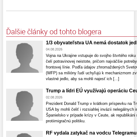
Ďalšie články od tohto blogera
1/3 obyvateľstva UA nemá dostatok jed
04.08.2026
Vojna na Ukrajine vstupuje do svojho štvrtého rok
čelí potravinovej neistote, pričom najväčšie potreb
frontovej línie. Podľa údajov zhromaždených Sv
(WFP) sa milióny ľudí uchyľujú k mechanizmom zvl
vlastné jedlo, aby sa mohli najesť ich [...]
Trump a lídri EÚ využívajú operáciu Ce
02.08.2026
Prezident Donald Trump v krátkom príspevku na Trut
USA by mohli čeliť i rozsiahlej invázii nelegálnych 
Španielsko v prípade krízy v Ceute, ak republikáni
protiimigračnú politiku.
RF vydala zatykač na vodcu Telegramu