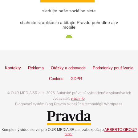
sledujte naše sociálne siete
stiahnite si aplikáciu a čítajte Pravdu pohodlne aj v
mobile
Kontakty
Reklama
Otázky a odpovede
Podmienky používania
Cookies
GDPR
© OUR MEDIA SR a. s. 2026. Autorské práva sú vyhradené a vykonáva ich
vydavateľ,
viac info
.
Blogovací systém Blog.Pravda.sk beží na technológií Wordpress.
Kompletný video servis pre OUR MEDIA SR a.s. zabezpečuje
ARBERTO GROUP
s.r.o.
.