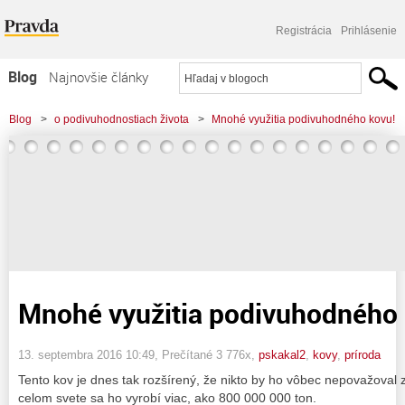
Registrácia
Prihlásenie
Blog
Najnovšie články
Najčítanejšie články
Blog
>
o podivuhodnostiach života
>
Mnohé využitia podivuhodného kovu!
Najkomentovanejšie články
Zoznam blogov
Komerčné blogy
Mnohé využitia podivuhodného 
13. septembra 2016 10:49
, Prečítané 3 776x,
pskakal2
,
kovy
,
príroda
Tento kov je dnes tak rozšírený, že nikto by ho vôbec nepovažoval
celom svete sa ho vyrobí viac, ako 800 000 000 ton.