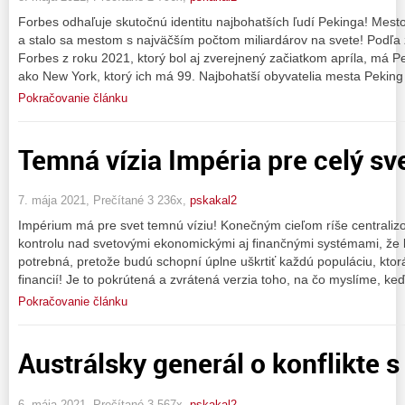
Forbes odhaľuje skutočnú identitu najbohatších ľudí Pekinga! Mest
a stalo sa mestom s najväčším počtom miliardárov na svete! Podľa
Forbes z roku 2021, ktorý bol aj zverejnený začiatkom apríla, má Pe
ako New York, ktorý ich má 99. Najbohatší obyvatelia mesta Peking
Pokračovanie článku
Temná vízia Impéria pre celý sve
7. mája 2021, Prečítané 3 236x,
pskakal2
Impérium má pre svet temnú víziu! Konečným cieľom ríše centraliz
kontrolu nad svetovými ekonomickými aj finančnými systémami, že
potrebná, pretože budú schopní úplne uškrtiť každú populáciu, kto
financií! Je to pokrútená a zvrátená verzia toho, na čo myslíme, ke
Pokračovanie článku
Austrálsky generál o konflikte s
6. mája 2021, Prečítané 3 567x,
pskakal2