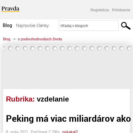
Registrácia
Prihlásenie
Blog
Najnovšie články
Najčítanejšie články
Blog
>
o podivuhodnostiach života
Najkomentovanejšie články
Zoznam blogov
Komerčné blogy
Rubrika:
vzdelanie
Peking má viac miliardárov ako
8. mája 2021, Prečítané 2 796x,
pskakal2