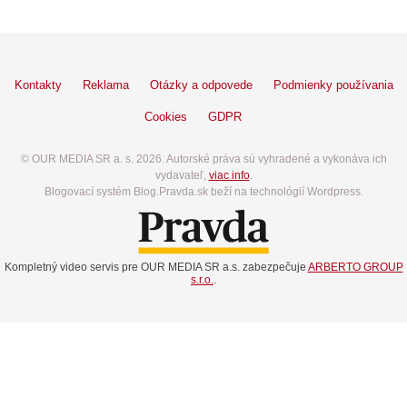
Kontakty
Reklama
Otázky a odpovede
Podmienky používania
Cookies
GDPR
© OUR MEDIA SR a. s. 2026. Autorské práva sú vyhradené a vykonáva ich
vydavateľ,
viac info
.
Blogovací systém Blog.Pravda.sk beží na technológií Wordpress.
Kompletný video servis pre OUR MEDIA SR a.s. zabezpečuje
ARBERTO GROUP
s.r.o.
.