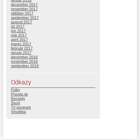
január 2018
december 2017
november 2017
október 2017
september 2017
august 2017
júl 2017
jún 2017
máj 2017
apríl 2017
marec 2017
február 2017
január 2017
december 2016
november 2016
september 2016
Odkazy
Fotky
Pravda.sk
Recepty
Šport
TV program
Vinotéka