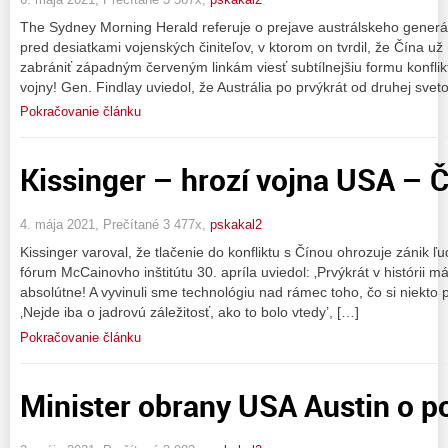
The Sydney Morning Herald referuje o prejave austrálskeho gener
pred desiatkami vojenských činiteľov, v ktorom on tvrdil, že Čína 
zabrániť západným červeným linkám viesť subtílnejšiu formu konflik
vojny! Gen. Findlay uviedol, že Austrália po prvýkrát od druhej svet
Pokračovanie článku
Kissinger – hrozí vojna USA – Č
4. mája 2021, Prečítané 3 477x,
pskakal2
Kissinger varoval, že tlačenie do konfliktu s Čínou ohrozuje zánik 
fórum McCainovho inštitútu 30. apríla uviedol: ‚Prvýkrát v histórii m
absolútne! A vyvinuli sme technológiu nad rámec toho, čo si niekto 
‚Nejde iba o jadrovú záležitosť, ako to bolo vtedy’, […]
Pokračovanie článku
Minister obrany USA Austin o p