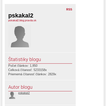
RSS
pskakal2
pskakal2.blog.pravda.sk
Štatistiky blogu
Počet článkov: 1,850
Celková čítanosť: 5233158x
Priemerná čítanosť článkov: 2829x
Autor blogu
pskakal2