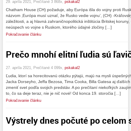
29. apríla 2021, Prečítané 3 868x,
pskakal2
Chatham House (CH) požaduje, aby Európa išla do vojny proti Rusk
názvom ‚Európa musí uznať, že Rusko vedie vojnu’, (CH) -Kráľovský
záležitosti, a aj hlavná zahraničnopolitická inštitúcia Britskej koruny
neúspech vo vojne s Ruskom, ktorého údajné zločiny […]
Pokračovanie článku
Prečo mnohí elitní ľudia sú ľavič
27. apríla 2021, Prečítané 4 099x,
pskakal2
Ľudia, ktorí sa horecitovanú otázku pýtajú, majú na mysli úspešný
Jacka Dorseyho, Jeffa Bezosa, Tima Cooka, Billa Gatesa aj ďalších 
zmeniť svet podľa svojich predstáv. A po prečítaní niekoľkých zauj
to, čo sa deje teraz, nie je nič nové! Od konca 19. storočia […]
Pokračovanie článku
Výstrely dnes počuté po celom 