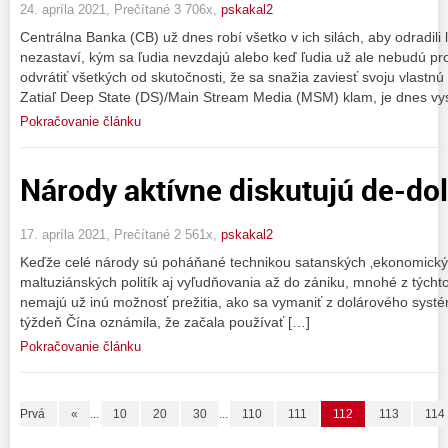
24. apríla 2021, Prečítané 3 706x,
pskakal2
Centrálna Banka (CB) už dnes robí všetko v ich silách, aby odradili
nezastaví, kým sa ľudia nevzdajú alebo keď ľudia už ale nebudú pro
odvrátiť všetkých od skutočnosti, že sa snažia zaviesť svoju vlastn
Zatiaľ Deep State (DS)/Main Stream Media (MSM) klam, je dnes vy
Pokračovanie článku
Národy aktívne diskutujú de-dol
17. apríla 2021, Prečítané 2 561x,
pskakal2
Keďže celé národy sú poháňané technikou satanských ‚ekonomických
maltuziánských politík aj vyľudňovania až do zániku, mnohé z týchto
nemajú už inú možnosť prežitia, ako sa vymaniť z dolárového systé
týždeň Čína oznámila, že začala používať […]
Pokračovanie článku
Prvá
«
...
10
20
30
...
110
111
112
113
114