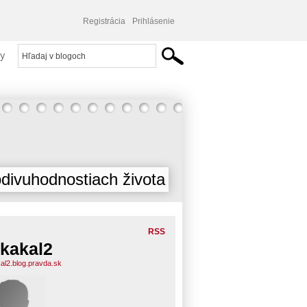
Registrácia
Prihlásenie
y
divuhodnostiach života
RSS
kakal2
al2.blog.pravda.sk