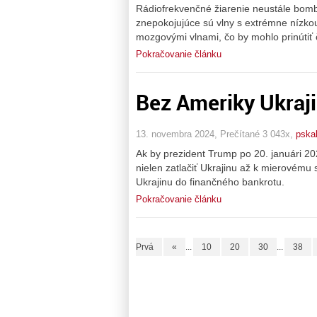
Rádiofrekvenčné žiarenie neustále bomb
znepokojujúce sú vlny s extrémne nízkou 
mozgovými vlnami, čo by mohlo prinútiť
Pokračovanie článku
Bez Ameriky Ukraji
13. novembra 2024, Prečítané 3 043x,
pska
Ak by prezident Trump po 20. januári 202
nielen zatlačiť Ukrajinu až k mierovému 
Ukrajinu do finančného bankrotu.
Pokračovanie článku
Prvá
«
...
10
20
30
...
38