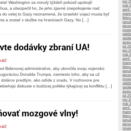
jún 
veta! Washington sa minulý týždeň pokúsil upokojiť
máj 
hua, a ubezpečil ho, že jeho zjavné znepokojenie nad
apríl
mare
a do celej to Gazy neznamená, že izraelskí vojaci musia byť
febr
ria a zostať v službe na hraniciach Gazy. No […]
janu
dece
nove
októ
sept
augu
vte dodávky zbraní UA!
júl 2
jún 
máj 
apríl
kal2
mare
febr
l Bidenovej administratíve, aby ukončila svoju vojenskú
janu
auguráciou Donalda Trumpa, namiesto toho, aby sa už
dece
nove
d dolárov predtým, ako odíde z úradu. V rozhovore pre
októ
ehajú diskusie o budúcej politike týkajúcej sa konfliktu […]
sept
augu
júl 2
jún 
máj 
apríl
ňovať mozgové vlny!
mare
febr
janu
dece
kal2
nove