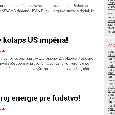
Polit
čera popoludní po správach, že prezident Joe Biden sa
príro
rozp
ety ATACMS dodané USA v Rusku, argumentoval a dodal, že
Stvor
veda
vzde
zázr
život
zjave
 kolaps US impéria!
Arc
kal2
augu
júl 2
 v ostrej recenzii správy zverejnenej 27. októbra: “Stručne
jún 
máj 
lným spôsobom pripravené na serióznu konkurenciu so
apríl
raniteľné alebo dokonca výrazne prekonané v každej sfére
mare
febr
janu
dece
nove
októ
sept
oj energie pre ľudstvo!
augu
júl 2
jún 
máj 
apríl
kal2
mare