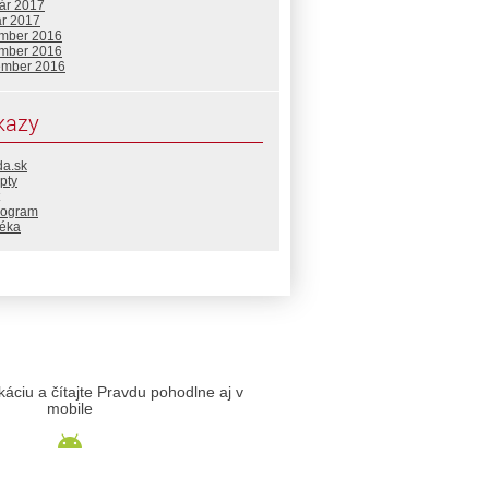
uár 2017
ár 2017
mber 2016
mber 2016
ember 2016
kazy
da.sk
pty
rogram
téka
likáciu a čítajte Pravdu pohodlne aj v
mobile