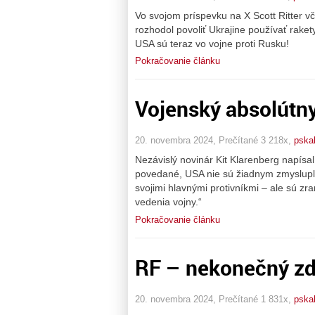
Vo svojom príspevku na X Scott Ritter v
rozhodol povoliť Ukrajine používať rak
USA sú teraz vo vojne proti Rusku!
Pokračovanie článku
Vojenský absolútny
20. novembra 2024, Prečítané 3 218x,
pska
Nezávislý novinár Kit Klarenberg napísal
povedané, USA nie sú žiadnym zmyslup
svojimi hlavnými protivníkmi – ale sú z
vedenia vojny.“
Pokračovanie článku
RF – nekonečný zdr
20. novembra 2024, Prečítané 1 831x,
pska