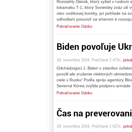
Rozsiahly článok, ktorý vyšiel v ruskom 
tokamaku T-1, ktorý Sovietsky zväz u6 v
otec vodíkovej bomby, pri pohľade na sv
odhodlaní posunúť sa smerom k rozvoju t
Pokračovanie článku
Biden povoľuje Uk
18. novembra 2024, Prečítané 2 475x,
pska
Odchádzajúci J. Biden v zdanlivo zúfalo
povolil ale zrušenie niektorých obmedze
ciele v Rusku! Podľa správ agentúry Bl
Severná Kórea zvýšila podporu armáde p
Pokračovanie článku
Čas na preverovani
18. novembra 2024, Prečítané 1 627x,
pska