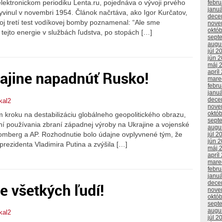
elektronickom periodiku Lenta.ru, pojednáva o vývoji prvého
febr
janu
yvinul v novembri 1954. Článok načrtáva, ako Igor Kurčatov,
dece
oj tretí test vodíkovej bomby poznamenal: “Ale sme
nove
októ
ejto energie v službách ľudstva, po stopách […]
sept
augu
júl 2
jún 
máj 
rajine napadnúť Rusko!
apríl
mare
febr
janu
dece
kal2
nove
októ
m kroku na destabilizáciu globálneho geopolitického obrazu,
sept
ní používania zbraní západnej výroby na Ukrajine a vojenské
augu
oomberg a AP. Rozhodnutie bolo údajne ovplyvnené tým, že
júl 2
jún 
rezidenta Vladimira Putina a zvýšila […]
máj 
apríl
mare
febr
janu
dece
e všetkých ľudí!
nove
októ
sept
augu
kal2
júl 2