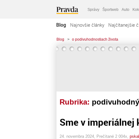
Správy
Športweb
Auto
Kok
Blog
Najnovšie články
Najčítanejšie č
Blog
>
o podivuhodnostiach života
Rubrika:
podivuhodn
Sme v imperiálnej k
24. novembra 2024, Prečítané 2 004x,
pska