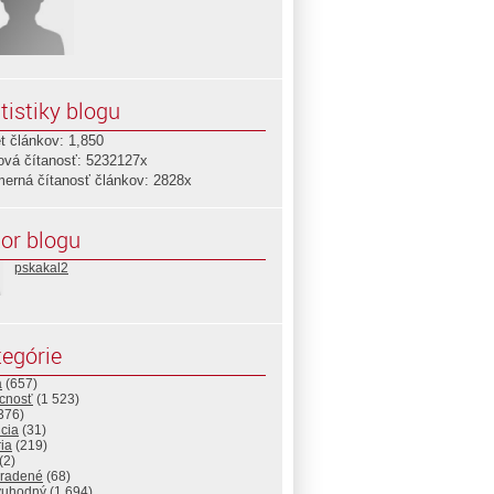
tistiky blogu
t článkov: 1,850
ová čítanosť: 5232127x
merná čítanosť článkov: 2828x
or blogu
pskakal2
egórie
a
(657)
cnosť
(1 523)
376)
cia
(31)
ria
(219)
(2)
radené
(68)
vuhodný
(1 694)