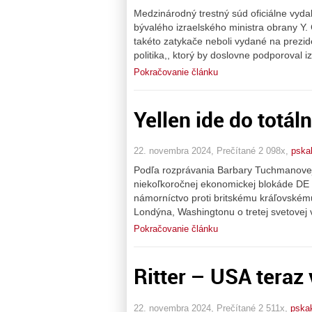
Medzinárodný trestný súd oficiálne vyd
bývalého izraelského ministra obrany Y. G
takéto zatykače neboli vydané na prezi
politika,, ktorý by doslovne podporoval 
Pokračovanie článku
Yellen ide do totál
22. novembra 2024, Prečítané 2 098x,
pska
Podľa rozprávania Barbary Tuchmanovej o 
niekoľkoročnej ekonomickej blokáde DE a
námorníctvo proti britskému kráľovskému
Londýna, Washingtonu o tretej svetovej 
Pokračovanie článku
Ritter – USA teraz
22. novembra 2024, Prečítané 2 511x,
pska