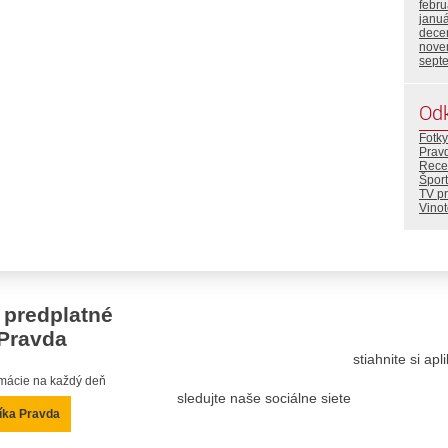
febr
janu
dece
nove
sept
Od
Fotky
Prav
Rece
Šport
TV p
Vino
 predplatné
Pravda
stiahnite si ap
ormácie na každý deň
sledujte naše sociálne siete
íka Pravda