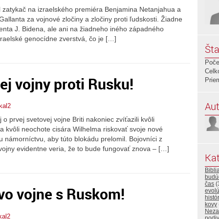
al zatykač na izraelského premiéra Benjamina Netanjahua a
allanta za vojnové zločiny a zločiny proti ľudskosti. Žiadne
denta J. Bidena, ale ani na žiadneho iného západného
izraelské genocídne zverstvá, čo je […]
Šta
Poče
Celk
nej vojny proti Rusku!
Prie
Aut
kal2
prvej svetovej vojne Briti nakoniec zvíťazili kvôli
 kvôli neochote cisára Wilhelma riskovať svoje nové
 námorníctvu, aby túto blokádu prelomil. Bojovníci z
vojny evidentne veria, že to bude fungovať znova – […]
Kat
Bibli
budú
čas
(
 vo vojne s Ruskom!
evolú
histó
kovy
Neza
kal2
podi