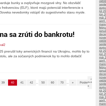
októ
arduje bunky a ovplyvňuje mozgové vlny. No obzvlášť
sept
frekvenciou (ELF), ktoré majú potenciál interferencie s
augu
júl 2
 človeka nevedomky vstúpiť do sugestívneho stavu mysle.
jún 
máj 
apríl
mare
febr
na sa zrúti do bankrotu!
janu
dece
nove
októ
sept
kal2
augu
júl 2
5 prerušil toky amerických financií na Ukrajinu, mohlo by to
jún 
stolu, ale za súčasných podmienok by to mohlo dotlačiť
máj 
apríl
mare
febr
janu
dece
nove
«
októ
39
40
41
42
...
50
60
70
...
»
Posledná
sept
»
augu
júl 2
jún 
máj 
apríl
mare