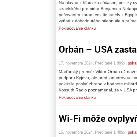
No hlavne z hľadiska súčasnej politiky s
izraelského premiéra Benjamina Netanja
pašovaním zbraní cez tie tunely z Egypt
vyňatí z dohodnutého stiahnutia a príme
Pokračovanie článku
Orbán – USA zasta
17. novembra 2024, Prečítané 1 899x,
pska
Maďarský premiér Viktor Orbán už navrho
podporu Kyjevu, ale pred januárovou in
pokúsila poslať zbrane v hodnote miliár
Kossuth Radio poznamenal, že v USA prebi
Pokračovanie článku
Wi-Fi môže ovplyv
15. novembra 2024, Prečítané 1 489x,
pska