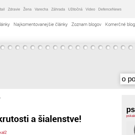
tail
Zdravie
Žena
Varecha
Záhrada
Užitočná
Video
DefenceNews
lánky
Najkomentovanejšie články
Zoznam blogov
Komerčné blog
o po
ý
ps
rutosti a šialenstve!
pskak
kal2