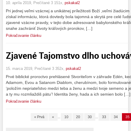
10. apríla 2019, Prečítané 3 151x,
pskakal2
Pri jednej veľmi vzácnej a unikátnej príležitosti Boží ‚veľmi žiadúci
získal informáciu, ktorá dovtedy bola tajomná a skrytá pre celé ľuds
zjavené vzácne pravdy, v tejto dobe adresované babylonského kráľ
snahe zachrániť životy kráľových prorokov, […]
Pokračovanie článku
Zjavené Tajomstvo dlho uchová
15. marca 2019, Prečítané 3 352x,
pskakal2
Prvé biblické proroctvo prehlásené Stvoriteľom v záhrade Edén, ke
Adamom, Evou a Satanom Diablom, cherubínom, bolo formulované t
‘položím nepriateľstvo medzi teba a ženu a medzi tvoje semeno a je
a ty mu rozmliaždiš pätu’! Identita ženy, hada a ich semien bolo […]
Pokračovanie článku
« Prvá
«
...
10
20
30
...
33
34
35