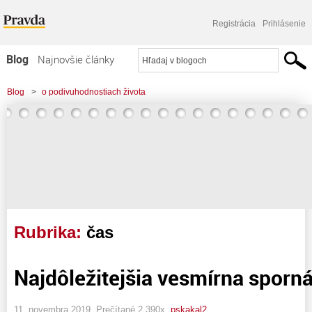
Registrácia
Prihlásenie
Blog
Najnovšie články
Najčítanejšie články
Blog
>
o podivuhodnostiach života
Najkomentovanejšie články
Zoznam blogov
Komerčné blogy
Rubrika:
čas
Najdôležitejšia vesmírna sporná
11. novembra 2019, Prečítané 2 390x,
pskakal2