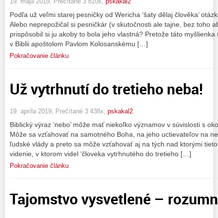
19. mája 2019, Prečítané 3 810x,
pskakal2
Podľa už veľmi starej pesničky od Wericha ‘šaty dělaj člověka’ otázk
Alebo neprepožičal si pesničkár (v skutočnosti ale tajne, bez toho a
prispôsobil si ju akoby to bola jeho vlastná? Pretože táto myšlienka
v Biblii apoštolom Pavlom Kolosanskému […]
Pokračovanie článku
Už vytrhnutí do tretieho neba!
19. apríla 2019, Prečítané 3 438x,
pskakal2
Biblický výraz ‘nebo’ môže mať niekoľko významov v súvislosti s okol
Môže sa vzťahovať na samotného Boha, na jeho uctievateľov na ne
ľudské vlády a preto sa môže vzťahovať aj na tých nad ktorými tieto
videnie, v ktorom videl ‘človeka vytrhnutého do tretieho […]
Pokračovanie článku
Tajomstvo vysvetlené – rozumn