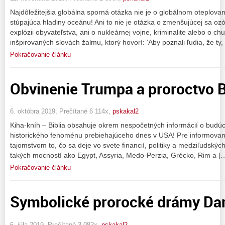
Najdôležitejšia globálna sporná otázka nie je o globálnom oteplova
stúpajúca hladiny oceánu! Ani to nie je otázka o zmenšujúcej sa ozón
explózii obyvateľstva, ani o nukleárnej vojne, kriminalite alebo o c
inšpirovaných slovách žalmu, ktorý hovorí: ‘Aby poznali ľudia, že ty,
Pokračovanie článku
Obvinenie Trumpa a proroctvo Bi
6. októbra 2019, Prečítané 6 114x,
pskakal2
Kiha-kníh – Biblia obsahuje okrem nespočetných informácií o budúcn
historického fenoménu prebiehajúceho dnes v USA! Pre informovaný
tajomstvom to, čo sa deje vo svete financií, politiky a medziľudskýc
takých mocností ako Egypt, Assyria, Medo-Perzia, Grécko, Rim a [
Pokračovanie článku
Symbolické prorocké drámy Dan
6. júla 2019, Prečítané 3 082x,
pskakal2