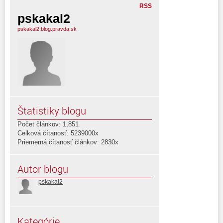
RSS
pskakal2
pskakal2.blog.pravda.sk
Štatistiky blogu
Počet článkov: 1,851
Celková čítanosť: 5239000x
Priemerná čítanosť článkov: 2830x
Autor blogu
pskakal2
Kategórie