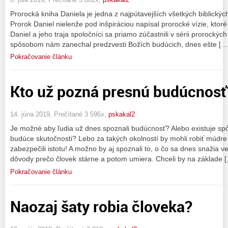
Prorocká kniha Daniela je jedna z najpútavejších všetkých biblických
Prorok Daniel nielenže pod inšpiráciou napísal prorocké vízie, kt
Daniel a jeho traja spoločníci sa priamo zúčastnili v sérii prorockýc
spôsobom nám zanechal predzvesti Božích budúcich, dnes ešte […
Pokračovanie článku
Kto už pozná presnú budúcnosť
14. júna 2019, Prečítané 3 596x,
pskakal2
Je možné aby ľudia už dnes spoznali budúcnosť? Alebo existuje sp
budúce skutočnosti? Lebo za takých okolností by mohli robiť múdre 
zabezpečili istotu! A možno by aj spoznali to, o čo sa dnes snažia 
dôvody prečo človek stárne a potom umiera. Chceli by na základe 
Pokračovanie článku
Naozaj šaty robia človeka?