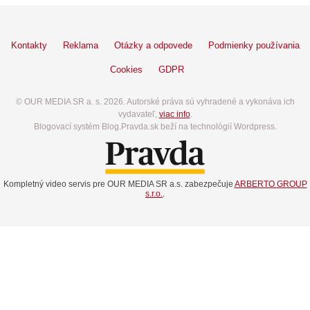
Kontakty
Reklama
Otázky a odpovede
Podmienky používania
Cookies
GDPR
© OUR MEDIA SR a. s. 2026. Autorské práva sú vyhradené a vykonáva ich
vydavateľ,
viac info
.
Blogovací systém Blog.Pravda.sk beží na technológií Wordpress.
Kompletný video servis pre OUR MEDIA SR a.s. zabezpečuje
ARBERTO GROUP
s.r.o.
.