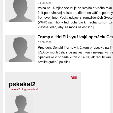
04.08.2026
Vojna na Ukrajine vstupuje do svojho štvrtého rok
čelí potravinovej neistote, pričom najväčšie potreb
frontovej línie. Podľa údajov zhromaždených Sv
(WFP) sa milióny ľudí uchyľujú k mechanizmom zvl
vlastné jedlo, aby sa mohli najesť ich [...]
Trump a lídri EÚ využívajú operáciu Ce
02.08.2026
Prezident Donald Trump v krátkom príspevku na Trut
USA by mohli čeliť i rozsiahlej invázii nelegálnych 
Španielsko v prípade krízy v Ceute, ak republikáni
protiimigračnú politiku.
RSS
pskakal2
pskakal2.blog.pravda.sk