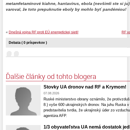
metamfetamínové kiahne, hantavírus, ebola (nevšimli ste si ju
varoval, že toto prepuknutie eboly by mohlo byť pandémiou!
«
Dnešná vojna RF proti EÚ energetickej sieti!
RF va
Debata ( 0 príspevkov )
Ďalšie články od tohto blogera
Stovky UA dronov nad RF a Krymom!
07.08.2026
Ruské ministerstvo obrany oznámilo, že protivzdušn
8.) vyše 600 ukrajinských dronov. Na juhu Ruska v 
predstavitelia tvrdia, že ukrajinský úder zo vzduch
agentúra AFP.
1/3 obyvateľstva UA nemá dostatok jed