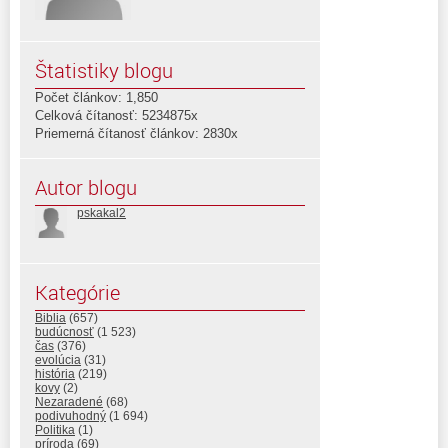
Štatistiky blogu
Počet článkov: 1,850
Celková čítanosť: 5234875x
Priemerná čítanosť článkov: 2830x
Autor blogu
pskakal2
Kategórie
Biblia
(657)
budúcnosť
(1 523)
čas
(376)
evolúcia
(31)
história
(219)
kovy
(2)
Nezaradené
(68)
podivuhodný
(1 694)
Politika
(1)
príroda
(69)