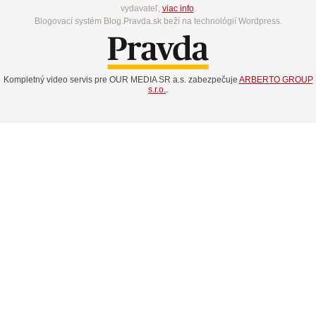
vydavateľ,
viac info
.
Blogovací systém Blog.Pravda.sk beží na technológií Wordpress.
Kompletný video servis pre OUR MEDIA SR a.s. zabezpečuje
ARBERTO GROUP
s.r.o.
.