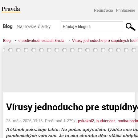
Registrácia
Prihlásenie
Blog
Najnovšie články
Najčítanejšie články
Blog
>
o podivuhodnostiach života
>
Vírusy jednoducho pre stupídnych ľudí!
Najkomentovanejšie články
Zoznam blogov
Komerčné blogy
Vírusy jednoducho pre stupídny
28. mája 2026 03:15
, Prečítané 1 279x,
pskakal2
,
budúcnosť
,
podivuhod
A článok pokračuje takto: No počas uplynulého týždňa sme bol
pandemických varovaní. Je to ako choroba dňa: vtáčia chrípka