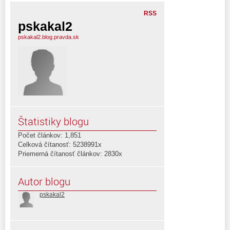
RSS
pskakal2
pskakal2.blog.pravda.sk
Štatistiky blogu
Počet článkov: 1,851
Celková čítanosť: 5238991x
Priemerná čítanosť článkov: 2830x
Autor blogu
pskakal2