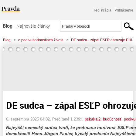
Registrácia
Prihlásenie
Blog
Najnovšie články
Najčítanejšie články
Blog
>
o podivuhodnostiach života
>
DE sudca - zápal ESĽP ohrozuje EÚ!
Najkomentovanejšie články
Zoznam blogov
Komerčné blogy
DE sudca – zápal ESĽP ohrozuj
6. septembra 2025 04:02
, Prečítané 1 239x,
pskakal2
,
budúcnosť
,
podivu
Najvyšší nemecký sudca tvrdí, že prehnaná horlivosť ESĽP oh
demokracií! Hans-Jürgen Papier, bývalý predseda Najvyššieho 