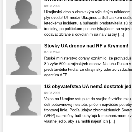
09.08.2026
Ukrajinský dron s obrovským výbušným nákladom za
plynovodu! Už medzi Ukrajinou a Bulharskom došl
leteckému incidentu a bulharskí predstavitelia sú 
ironicky, po politickom posune týkajúcom sa vojny 
dodávať zbrane s odvolaním sa na vlastný [...]
Stovky UA dronov nad RF a Krymom!
07.08.2026
Ruské ministerstvo obrany oznámilo, že protivzdušn
8.) vyše 600 ukrajinských dronov. Na juhu Ruska v 
predstavitelia tvrdia, že ukrajinský úder zo vzduch
agentúra AFP.
1/3 obyvateľstva UA nemá dostatok jed
04.08.2026
Vojna na Ukrajine vstupuje do svojho štvrtého rok
čelí potravinovej neistote, pričom najväčšie potreb
frontovej línie. Podľa údajov zhromaždených Sv
(WFP) sa milióny ľudí uchyľujú k mechanizmom zvl
vlastné jedlo, aby sa mohli najesť ich [...]