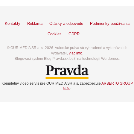
Kontakty
Reklama
Otázky a odpovede
Podmienky používania
Cookies
GDPR
© OUR MEDIA SR a. s. 2026. Autorské práva sú vyhradené a vykonáva ich
vydavateľ,
viac info
.
Blogovací systém Blog.Pravda.sk beží na technológií Wordpress.
Kompletný video servis pre OUR MEDIA SR a.s. zabezpečuje
ARBERTO GROUP
s.r.o.
.