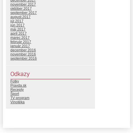
december 2017
november 2017
október 2017
september 2017
august 2017
júl 2017
jún 2017
máj 2017
apríl 2017
marec 2017
február 2017
január 2017
december 2016
november 2016
september 2016
Odkazy
Fotky
Pravda.sk
Recepty
Šport
TV program
Vinotéka