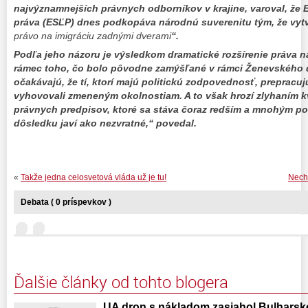
najvýznamnejších právnych odborníkov v krajine, varoval, že
práva (ESĽP) dnes podkopáva národnú suverenitu tým, že vytvá
právo na imigráciu zadnými dverami
“.
Podľa jeho názoru je výsledkom dramatické rozšírenie práva na
rámec toho, čo bolo pôvodne zamýšľané v rámci Ženevského
očakávajú, že tí, ktorí majú politickú zodpovednosť, prepracujú
vyhovovali zmeneným okolnostiam. A to však hrozí zlyhaním k
právnych predpisov, ktoré sa stáva čoraz redším a mnohým p
dôsledku javí ako nezvratné,“ povedal.
«
Takže jedna celosvetová vláda už je tu!
Nech 
Debata ( 0 príspevkov )
Ďalšie články od tohto blogera
UA dron s nákladom zasiahol Bulharsk