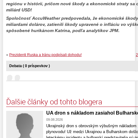
regiónu v histórii, pričom nové škody a ekonomické straty sa
miliárd USD!
Spoločnosť AccuWeather predpovedala, že ekonomické škody 
miliardami dolárov, zatienili škody upravené o infláciu vo výšk
spôsobené hurikánom Katrina, podľa analytikov JPM.
«
Prezidenti Ruska a Iránu podpísali dohodu!
2
Debata ( 0 príspevkov )
Ďalšie články od tohto blogera
UA dron s nákladom zasiahol Bulharsk
09.08.2026
Ukrajinský dron s obrovským výbušným nákladom za
plynovodu! Už medzi Ukrajinou a Bulharskom došl
leteckému incidentu a bulharskí predstavitelia sú 