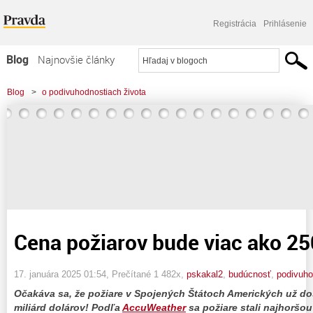
Registrácia
Prihlásenie
Blog
Najnovšie články
Najčítanejšie články
Blog
>
o podivuhodnostiach života
Najkomentovanejšie články
>
Cena požiarov bude viac ako 250 miliárd
Zoznam blogov
Komerčné blogy
Cena požiarov bude viac ako 25
17. januára 2025 01:54
, Prečítané 1 482x,
pskakal2
,
budúcnosť
,
podivuh
Očakáva sa, že požiare v Spojených Štátoch Amerických už do
miliárd dolárov! Podľa
AccuWeather
sa požiare stali najhoršo