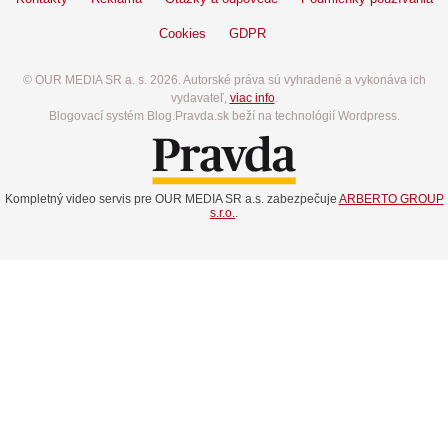
Cookies
GDPR
© OUR MEDIA SR a. s. 2026. Autorské práva sú vyhradené a vykonáva ich
vydavateľ,
viac info
.
Blogovací systém Blog.Pravda.sk beží na technológií Wordpress.
Kompletný video servis pre OUR MEDIA SR a.s. zabezpečuje
ARBERTO GROUP
s.r.o.
.