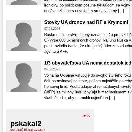
ironicky, po politickom posune týkajúcom sa vojny 
dodávať zbrane s odvolaním sa na vlastný [...]
Stovky UA dronov nad RF a Krymom!
07.08.2026
Ruské ministerstvo obrany oznámilo, že protivzdušn
8.) vyše 600 ukrajinských dronov. Na juhu Ruska v 
predstavitelia tvrdia, že ukrajinský úder zo vzduch
agentúra AFP.
1/3 obyvateľstva UA nemá dostatok jed
04.08.2026
Vojna na Ukrajine vstupuje do svojho štvrtého rok
čelí potravinovej neistote, pričom najväčšie potreb
frontovej línie. Podľa údajov zhromaždených Sv
(WFP) sa milióny ľudí uchyľujú k mechanizmom zvl
vlastné jedlo, aby sa mohli najesť ich [...]
RSS
pskakal2
pskakal2.blog.pravda.sk