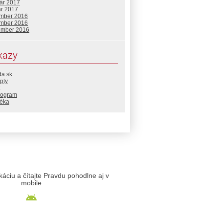
uár 2017
ár 2017
mber 2016
mber 2016
ember 2016
kazy
da.sk
pty
rogram
téka
likáciu a čítajte Pravdu pohodlne aj v
mobile