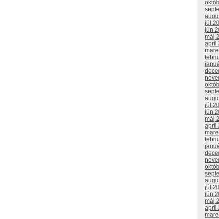
októ
sept
augu
júl 2
jún 
máj 
apríl
mare
febr
janu
dece
nove
októ
sept
augu
júl 2
jún 
máj 
apríl
mare
febr
janu
dece
nove
októ
sept
augu
júl 2
jún 
máj 
apríl
mare