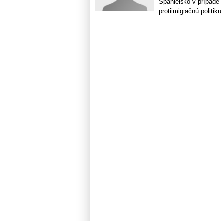
Španielsko v prípade 
protiimigračnú politiku