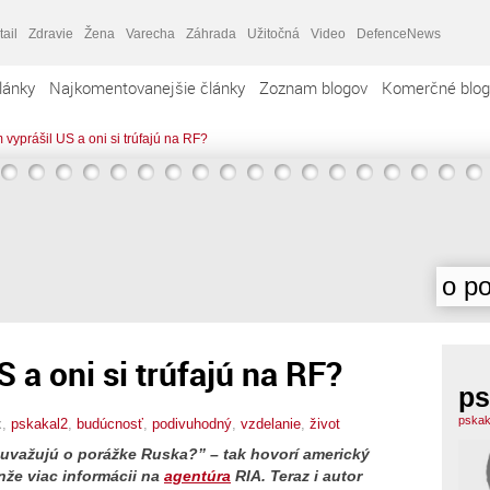
tail
Zdravie
Žena
Varecha
Záhrada
Užitočná
Video
DefenceNews
lánky
Najkomentovanejšie články
Zoznam blogov
Komerčné blog
 vyprášil US a oni si trúfajú na RF?
o po
 a oni si trúfajú na RF?
ps
pskak
x,
pskakal2
,
budúcnosť
,
podivuhodný
,
vzdelanie
,
život
 uvažujú o porážke Ruska?” – tak hovorí americký
nže viac informácii na
agentúra
RIA. Teraz i autor