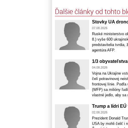
Ďalšie články od tohto b
Stovky UA dron
07.08.2026
Ruské ministerstvo ob
8.) vyše 600 ukrajins
predstavitelia tvrdia
agentúra AFP.
1/3 obyvateľstva
04.08.2026
Vojna na Ukrajine vst
čelí potravinovej nei
frontovej línie. Po
(WFP) sa milióny ľud
vlastné jedlo, aby sa m
Trump a lídri EÚ
02.08.2026
Prezident Donald Trum
USA by mohli čeliť i r