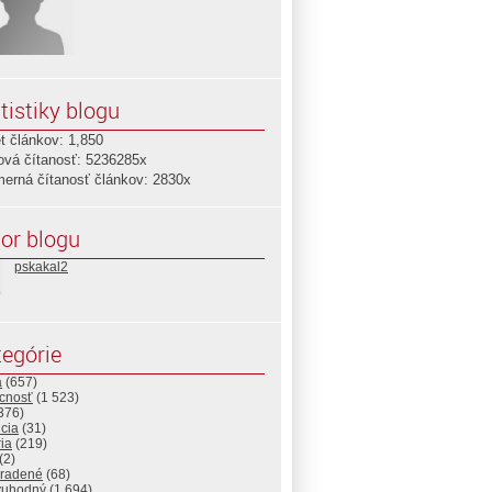
tistiky blogu
t článkov: 1,850
ová čítanosť: 5236285x
merná čítanosť článkov: 2830x
or blogu
pskakal2
egórie
a
(657)
cnosť
(1 523)
376)
cia
(31)
ria
(219)
(2)
radené
(68)
vuhodný
(1 694)