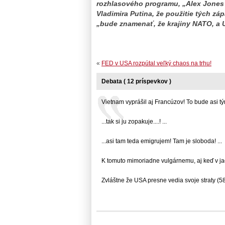
rozhlasového programu, „Alex Jones 
Vladimira Putina, že použitie tých z
„bude znamenať, že krajiny NATO, a 
«
FED v USA rozpútal veľký chaos na trhu!
Debata ( 12 príspevkov )
Vietnam vyprášil aj Francúzov! To bude asi tým.
...tak si ju zopakuje....! ...
...asi tam teda emigrujem! Tam je sloboda! ...
K tomuto mimoriadne vulgárnemu, aj keď v jadr
Zvláštne že USA presne vedia svoje straty (58..