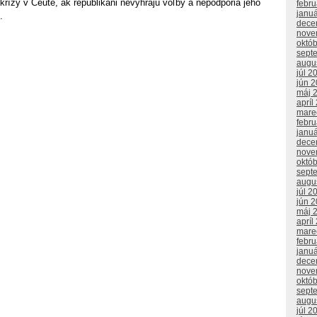
krízy v Ceute, ak republikáni nevyhrajú voľby a nepodporia jeho
febr
janu
.
dece
nove
októ
sept
augu
júl 2
jún 
máj 
apríl
mare
febr
janu
dece
nove
októ
sept
augu
júl 2
jún 
máj 
apríl
mare
febr
janu
dece
nove
októ
sept
augu
júl 2