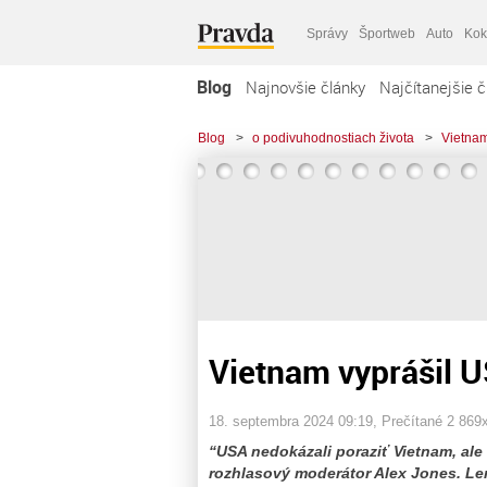
Správy
Športweb
Auto
Kok
Blog
Najnovšie články
Najčítanejšie č
Blog
>
o podivuhodnostiach života
>
Vietnam
Vietnam vyprášil US
18. septembra 2024 09:19
, Prečítané 2 869
“USA nedokázali poraziť Vietnam, ale
rozhlasový moderátor Alex Jones. Le