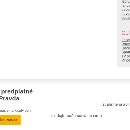
febr
janu
dece
nove
sept
Od
Fotky
Prav
Rece
Šport
TV p
Vino
 predplatné
Pravda
stiahnite si ap
ormácie na každý deň
sledujte naše sociálne siete
íka Pravda