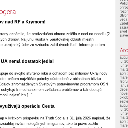
Polit
príro
logera
rozp
Stvor
veda
ov nad RF a Krymom!
vzde
zázr
život
rany oznámilo, že protivzdušná obrana zničila v noci na nedeľu (2.
zjave
kých dronov. Na juhu Ruska v Saratovskej oblasti miestni
, že ukrajinský úder zo vzduchu zabil dvoch ľudí. Informuje o tom
Arc
augu
 UA nemá dostatok jedla!
júl 2
jún 
máj 
upuje do svojho štvrtého roku a odhadom päť miliónov Ukrajincov
apríl
mare
stote, pričom najväčšie potreby sústredené v oblastiach blízko
febr
dľa údajov zhromaždených Svetovým potravinovým programom OSN
janu
í uchyľujú k mechanizmom zvládania problémov a tak obetujú
dece
nove
ohli najesť ich [...]
októ
sept
augu
 využívajú operáciu Ceuta
júl 2
jún 
máj 
p v krátkom príspevku na Truth Social z 31. júla 2026 napísal, že
apríl
ozsiahlej invázii nelegálnych imigrantov, ako to práve zažilo
mare