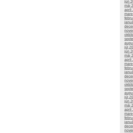
jún 
máj 
apríl
mare
febr
janu
dece
nove
októ
sept
augu
júl 2
jún 
máj 
apríl
mare
febr
janu
dece
nove
októ
sept
augu
júl 2
jún 
máj 
apríl
mare
febr
janu
dece
nove