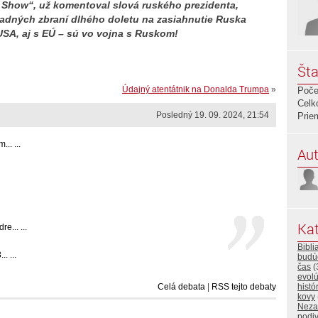
Show“, už komentoval slová ruského prezidenta,
ápadných zbraní dlhého doletu na zasiahnutie Ruska
USA, aj s EÚ – sú vo vojna s Ruskom!
Šta
Údajný atentátnik na Donalda Trumpa
»
Poče
Celk
Posledný 19. 09. 2024, 21:54
Prie
.. ...
Aut
Kat
e... ...
Bibli
. ...
budú
čas
(
evolú
Celá debata
|
RSS tejto debaty
histó
kovy
Neza
podi