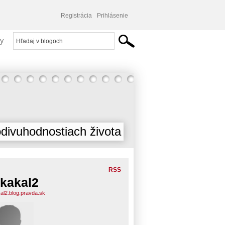
Registrácia
Prihlásenie
y
divuhodnostiach života
RSS
kakal2
al2.blog.pravda.sk