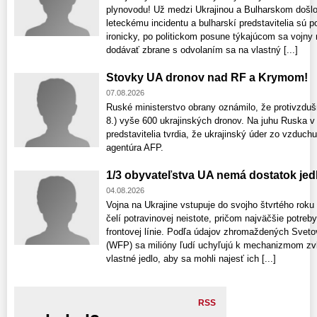
plynovodu! Už medzi Ukrajinou a Bulharskom došl
leteckému incidentu a bulharskí predstavitelia sú 
ironicky, po politickom posune týkajúcom sa vojny 
dodávať zbrane s odvolaním sa na vlastný [...]
Stovky UA dronov nad RF a Krymom!
07.08.2026
Ruské ministerstvo obrany oznámilo, že protivzdušn
8.) vyše 600 ukrajinských dronov. Na juhu Ruska v 
predstavitelia tvrdia, že ukrajinský úder zo vzduch
agentúra AFP.
1/3 obyvateľstva UA nemá dostatok jed
04.08.2026
Vojna na Ukrajine vstupuje do svojho štvrtého rok
čelí potravinovej neistote, pričom najväčšie potreb
frontovej línie. Podľa údajov zhromaždených Sv
(WFP) sa milióny ľudí uchyľujú k mechanizmom zvl
vlastné jedlo, aby sa mohli najesť ich [...]
RSS