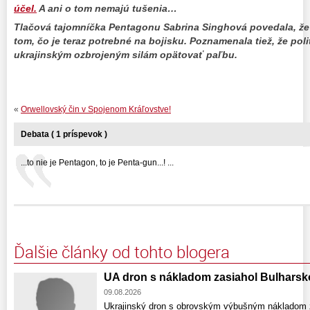
účel.
A ani o tom nemajú tušenia…
Tlačová tajomníčka Pentagonu Sabrina Singhová povedala, že
tom, čo je teraz potrebné na bojisku. Poznamenala tiež, že po
ukrajinským ozbrojeným silám opätovať paľbu.
«
Orwellovský čin v Spojenom Kráľovstve!
Debata ( 1 príspevok )
...to nie je Pentagon, to je Penta-gun...! ...
Ďalšie články od tohto blogera
UA dron s nákladom zasiahol Bulharsk
09.08.2026
Ukrajinský dron s obrovským výbušným nákladom za