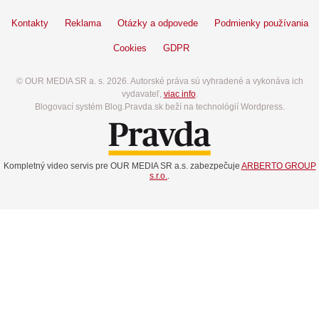
Kontakty
Reklama
Otázky a odpovede
Podmienky používania
Cookies
GDPR
© OUR MEDIA SR a. s. 2026. Autorské práva sú vyhradené a vykonáva ich
vydavateľ,
viac info
.
Blogovací systém Blog.Pravda.sk beží na technológií Wordpress.
Kompletný video servis pre OUR MEDIA SR a.s. zabezpečuje
ARBERTO GROUP
s.r.o.
.