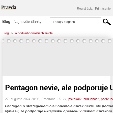
Registrácia
Prihlásenie
Blog
Najnovšie články
Najčítanejšie články
Blog
>
o podivuhodnostiach života
Najkomentovanejšie články
>
Pentagon nevie, ale podporuje Ukrajinu!
Zoznam blogov
Komerčné blogy
Pentagon nevie, ale podporuje U
27. augusta 2024 20:03
, Prečítané 2 517x,
pskakal2
,
budúcnosť
,
podivuh
Pentagon o strategickom cieli operácie Kursk nevie, ale podpo
vyhlásil, že podporuje ukrajinskú operáciu v ruskom Kurskom 