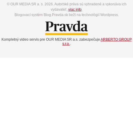
© OUR MEDIA SR a. s. 2026. Autorské práva sú vyhradené a vykonáva ich
vydavateľ,
viac info
.
Blogovací systém Blog.Pravda.sk beží na technológií Wordpress.
Kompletný video servis pre OUR MEDIA SR a.s. zabezpečuje
ARBERTO GROUP
s.r.o.
.