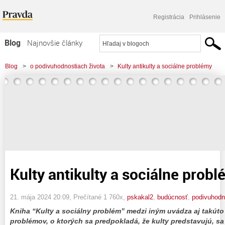
Registrácia
Prihlásenie
Blog
Najnovšie články
Najčítanejšie články
Blog
>
o podivuhodnostiach života
>
Kulty antikulty a sociálne problémy
Najkomentovanejšie články
Zoznam blogov
Komerčné blogy
Kulty antikulty a sociálne prob
21. mája 2024 20:09
, Prečítané 1 760x,
pskakal2
,
budúcnosť
,
podivuhod
Kniha “Kulty a sociálny problém” medzi iným uvádza aj takúto
problémov, o ktorých sa predpokladá, že kulty predstavujú, sa 