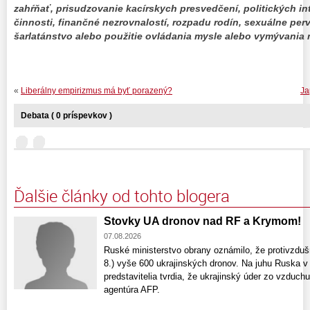
zahŕňať, prisudzovanie kacírskych presvedčení, politických intr
činnosti, finančné nezrovnalostí, rozpadu rodín, sexuálne perv
šarlatánstvo alebo použitie ovládania mysle alebo vymývani
«
Liberálny empirizmus má byť porazený?
Ja
Debata ( 0 príspevkov )
Ďalšie články od tohto blogera
Stovky UA dronov nad RF a Krymom!
07.08.2026
Ruské ministerstvo obrany oznámilo, že protivzdušn
8.) vyše 600 ukrajinských dronov. Na juhu Ruska v 
predstavitelia tvrdia, že ukrajinský úder zo vzduch
agentúra AFP.