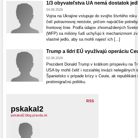
1/3 obyvateľstva UA nemá dostatok jed
04.08.2026
Vojna na Ukrajine vstupuje do svojho štvrtého rok
čelí potravinovej neistote, pričom najväčšie potreb
frontovej línie. Podľa údajov zhromaždených Sv
(WFP) sa milióny ľudí uchyľujú k mechanizmom zvl
vlastné jedlo, aby sa mohli najesť ich [...]
Trump a lídri EÚ využívajú operáciu Ce
02.08.2026
Prezident Donald Trump v krátkom príspevku na Trut
USA by mohli čeliť i rozsiahlej invázii nelegálnych 
Španielsko v prípade krízy v Ceute, ak republikáni
protiimigračnú politiku.
RSS
pskakal2
pskakal2.blog.pravda.sk