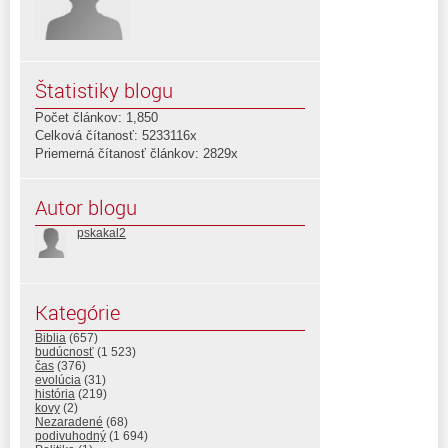
Štatistiky blogu
Počet článkov: 1,850
Celková čítanosť: 5233116x
Priemerná čítanosť článkov: 2829x
Autor blogu
pskakal2
Kategórie
Biblia
(657)
budúcnosť
(1 523)
čas
(376)
evolúcia
(31)
história
(219)
kovy
(2)
Nezaradené
(68)
podivuhodný
(1 694)