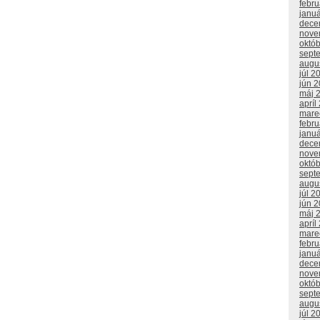
febr
janu
dece
nove
októ
sept
augu
júl 2
jún 
máj 
apríl
mare
febr
janu
dece
nove
októ
sept
augu
júl 2
jún 
máj 
apríl
mare
febr
janu
dece
nove
októ
sept
augu
júl 2