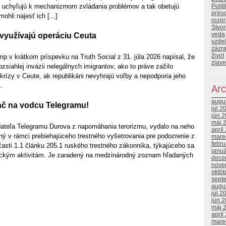
í uchyľujú k mechanizmom zvládania problémov a tak obetujú
Polit
príro
ohli najesť ich [...]
rozp
Stvor
veda
 využívajú operáciu Ceuta
vzde
zázr
život
p v krátkom príspevku na Truth Social z 31. júla 2026 napísal, že
zjave
ozsiahlej invázii nelegálnych imigrantov, ako to práve zažilo
krízy v Ceute, ak republikáni nevyhrajú voľby a nepodporia jeho
.
Arc
augu
ač na vodcu Telegramu!
júl 2
jún 
máj 
dateľa Telegramu Durova z napomáhania terorizmu, vydalo na neho
apríl
ný v rámci prebiehajúceho trestného vyšetrovania pre podozrenie z
mare
febr
časti 1.1 článku 205.1 ruského trestného zákonníka, týkajúceho sa
janu
ickým aktivitám. Je zaradený na medzinárodný zoznam hľadaných
dece
nove
októ
sept
augu
júl 2
jún 
máj 
apríl
mare