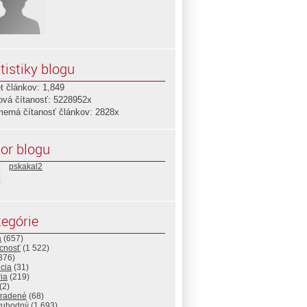
tistiky blogu
t článkov: 1,849
ová čítanosť: 5228952x
merná čítanosť článkov: 2828x
or blogu
pskakal2
egórie
a
(657)
cnosť
(1 522)
376)
cia
(31)
ria
(219)
(2)
radené
(68)
vuhodný
(1 693)