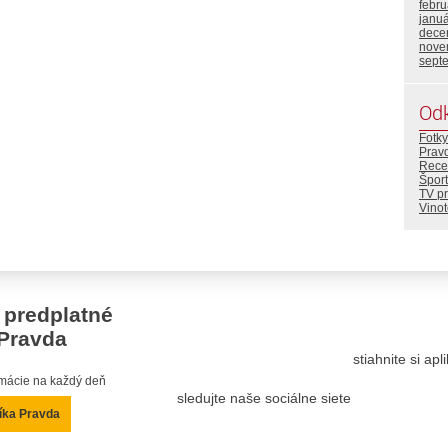
febr
janu
dece
nove
sept
Od
Fotky
Prav
Rece
Šport
TV p
Vino
 predplatné
Pravda
stiahnite si ap
ormácie na každý deň
sledujte naše sociálne siete
íka Pravda