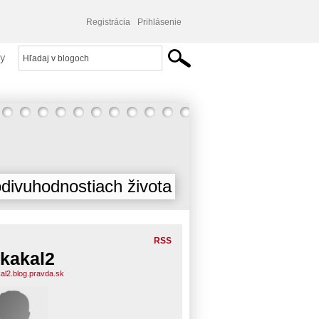
Registrácia
Prihlásenie
y
divuhodnostiach života
RSS
kakal2
al2.blog.pravda.sk