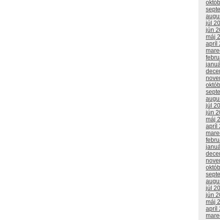
októ
sept
augu
júl 2
jún 
máj 
apríl
mare
febr
janu
dece
nove
októ
sept
augu
júl 2
jún 
máj 
apríl
mare
febr
janu
dece
nove
októ
sept
augu
júl 2
jún 
máj 
apríl
mare