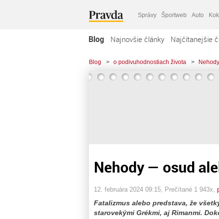
Správy
Športweb
Auto
Kok
Blog
Najnovšie články
Najčítanejšie č
Blog
>
o podivuhodnostiach života
>
Nehody
Nehody — osud ale
12. februára 2024 09:15
, Prečítané 1 943x,
Fatalizmus alebo predstava, že všetk
starovekými Grékmi, aj Rimanmi. Doko