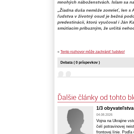
mnohých náboženstvách. Islam sa nap
„Žiadna duša nemôže zomrieť, len s 
ľudstva v životný osud je bežná podo
predestinácii, ktorú vyučoval i Ján K
smútiacim príbuzným, že určitá neho
«
Tento rozhovor môže zachrániť ľudstvo!
Debata ( 0 príspevkov )
Ďalšie články od tohto b
1/3 obyvateľstva
04.08.2026
Vojna na Ukrajine vst
čelí potravinovej nei
frontovej línie. Po