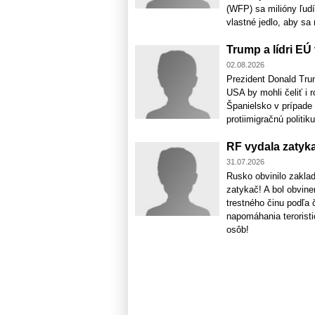
(WFP) sa milióny ľud
vlastné jedlo, aby sa m
Trump a lídri EÚ
02.08.2026
Prezident Donald Trum
USA by mohli čeliť i r
Španielsko v prípade 
protiimigračnú politiku
RF vydala zatyk
31.07.2026
Rusko obvinilo zakla
zatykač! A bol obvine
trestného činu podľa 
napomáhania terorist
osôb!