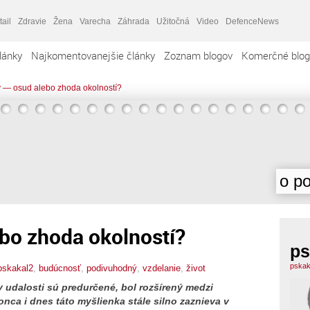
tail
Zdravie
Žena
Varecha
Záhrada
Užitočná
Video
DefenceNews
lánky
Najkomentovanejšie články
Zoznam blogov
Komerčné blog
 — osud alebo zhoda okolností?
o po
bo zhoda okolností?
ps
pskak
pskakal2
,
budúcnosť
,
podivuhodný
,
vzdelanie
,
život
y udalosti sú predurčené, bol rozšírený medzi
nca i dnes táto myšlienka stále silno zaznieva v