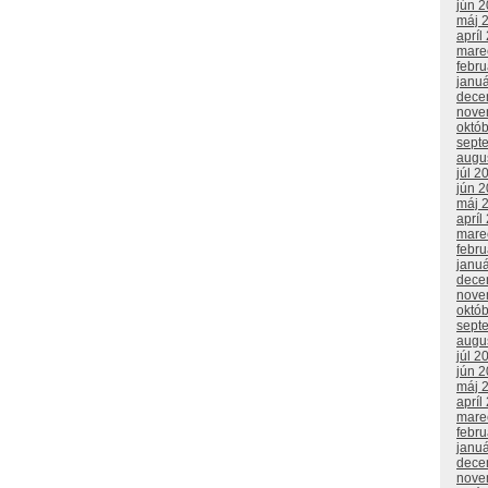
jún 
máj 
apríl
mare
febr
janu
dece
nove
októ
sept
augu
júl 2
jún 
máj 
apríl
mare
febr
janu
dece
nove
októ
sept
augu
júl 2
jún 
máj 
apríl
mare
febr
janu
dece
nove