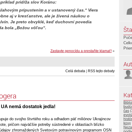
ríklad pridŕža slov Koránu:
Alahovým pripustením a v ustanovený čas.“ Viera
bne aj v kresťanstve, ale je živená náukou o
alvín. Je preto obvyklé, keď duchovní povedia
da bola „Božou vôľou“.
Šta
Poče
Celk
Prie
Zastavte genocídu a prestaňte klamať!
»
Aut
Celá debata
|
RSS tejto debaty
logera
Kat
Bibli
 UA nemá dostatok jedla!
budú
čas
(
evolú
upuje do svojho štvrtého roku a odhadom päť miliónov Ukrajincov
histó
kovy
stote, pričom najväčšie potreby sústredené v oblastiach blízko
Neza
dľa údajov zhromaždených Svetovým potravinovým programom OSN
podi