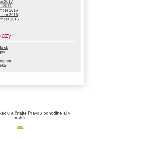
uár 2017
ár 2017
mber 2016
mber 2016
ember 2016
kazy
da.sk
pty
rogram
téka
likáciu a čítajte Pravdu pohodlne aj v
mobile