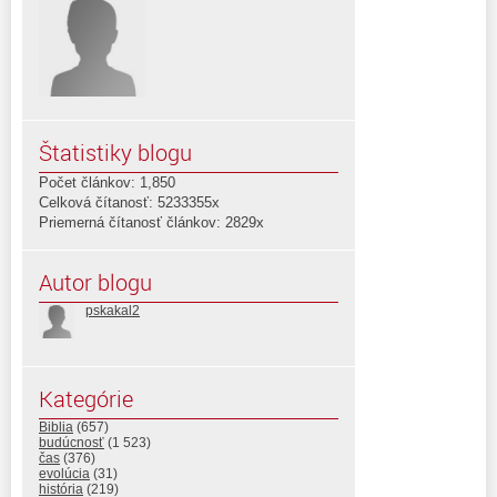
Štatistiky blogu
Počet článkov: 1,850
Celková čítanosť: 5233355x
Priemerná čítanosť článkov: 2829x
Autor blogu
pskakal2
Kategórie
Biblia
(657)
budúcnosť
(1 523)
čas
(376)
evolúcia
(31)
história
(219)