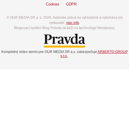
Cookies
GDPR
© OUR MEDIA SR a. s. 2026. Autorské práva sú vyhradené a vykonáva ich
vydavateľ,
viac info
.
Blogovací systém Blog.Pravda.sk beží na technológií Wordpress.
Kompletný video servis pre OUR MEDIA SR a.s. zabezpečuje
ARBERTO GROUP
s.r.o.
.