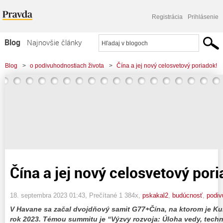
Registrácia
Prihlásenie
Blog
Najnovšie články
Najčítanejšie články
Blog
>
o podivuhodnostiach života
>
Čína a jej nový celosvetový poriadok!
Najkomentovanejšie články
Zoznam blogov
Komerčné blogy
Čína a jej nový celosvetový pori
18. septembra 2023 01:43
, Prečítané 1 384x,
pskakal2
,
budúcnosť
,
podi
V Havane sa začal dvojdňový samit G77+Čína, na ktorom je Ku
rok 2023. Témou summitu je “Výzvy rozvoja: Úloha vedy, techni