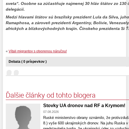
sveta“. Osobne sa zúčastňuje najmenej 30 hláv štátov zo 130 č
delegácií.
Medzi hlavami štátov sú brazílsky prezident Lula da Silva, juho
Ramaphosa, a zároveň prezidenti Argentíny, Bolívie, Venezuel
afrických a blízkovýchodných krajín. Čínskeho prezidenta Si Ť
«
Vítali migrantov s otvorenou náručou!
Debata ( 0 príspevkov )
Ďalšie články od tohto blogera
Stovky UA dronov nad RF a Krymom!
07.08.2026
Ruské ministerstvo obrany oznámilo, že protivzdušn
8.) vyše 600 ukrajinských dronov. Na juhu Ruska v 
predstavitelia tvrdia, že ukrajinský úder zo vzduch