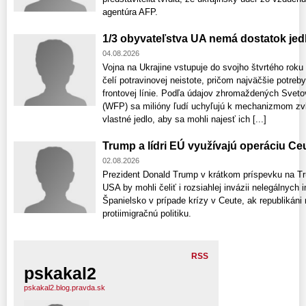
agentúra AFP.
1/3 obyvateľstva UA nemá dostatok jed
04.08.2026
Vojna na Ukrajine vstupuje do svojho štvrtého rok
čelí potravinovej neistote, pričom najväčšie potreb
frontovej línie. Podľa údajov zhromaždených Sv
(WFP) sa milióny ľudí uchyľujú k mechanizmom zvl
vlastné jedlo, aby sa mohli najesť ich [...]
Trump a lídri EÚ využívajú operáciu Ce
02.08.2026
Prezident Donald Trump v krátkom príspevku na Trut
USA by mohli čeliť i rozsiahlej invázii nelegálnych 
Španielsko v prípade krízy v Ceute, ak republikáni
protiimigračnú politiku.
RSS
pskakal2
pskakal2.blog.pravda.sk