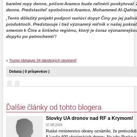
barelmi ropy denne, pričom Aramco bude rafinérii poskytovať 
denne. Predstaviteľ spoločnosti Aramco, Mohammed Al-Qahtani
‚Tento dôležitý projekt podporí rastúci dopyt Číny po jej pali
produktoch. Predstavuje i tiež významný míľnik v našej pokraču
smerom k Číne a širšieho regiónu, ktorý je čoraz významnejš
dopytu po petrochemii’!
«
Trump obhajuje 34 identických obvinení!
Debata ( 0 príspevkov )
Ďalšie články od tohto blogera
Stovky UA dronov nad RF a Krymom!
07.08.2026
Ruské ministerstvo obrany oznámilo, že protivzdušn
8.) vyše 600 ukrajinských dronov. Na juhu Ruska v 