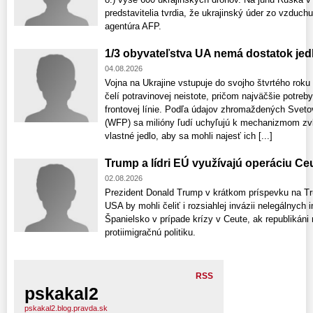
predstavitelia tvrdia, že ukrajinský úder zo vzduch
agentúra AFP.
1/3 obyvateľstva UA nemá dostatok jed
04.08.2026
Vojna na Ukrajine vstupuje do svojho štvrtého rok
čelí potravinovej neistote, pričom najväčšie potreb
frontovej línie. Podľa údajov zhromaždených Sv
(WFP) sa milióny ľudí uchyľujú k mechanizmom zvl
vlastné jedlo, aby sa mohli najesť ich [...]
Trump a lídri EÚ využívajú operáciu Ce
02.08.2026
Prezident Donald Trump v krátkom príspevku na Trut
USA by mohli čeliť i rozsiahlej invázii nelegálnych 
Španielsko v prípade krízy v Ceute, ak republikáni
protiimigračnú politiku.
RSS
pskakal2
pskakal2.blog.pravda.sk