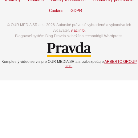
Cookies
GDPR
© OUR MEDIA SR a. s. 2026. Autorské práva sú vyhradené a vykonáva ich
vydavateľ,
viac info
.
Blogovací systém Blog.Pravda.sk beží na technológií Wordpress.
Kompletný video servis pre OUR MEDIA SR a.s. zabezpečuje
ARBERTO GROUP
s.r.o.
.