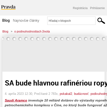
Registrácia
Prihlásenie
Blog
Najnovšie články
Najčítanejšie články
Blog
>
o podivuhodnostiach života
Najkomentovanejšie články
>
SA bude hlavnou rafinériou ropy v Číne!
Zoznam blogov
Komerčné blogy
SA bude hlavnou rafinériou ropy
4. apríla 2023 12:30
, Prečítané 2 783x,
pskakal2
,
budúcnosť
,
podivuhodn
Saudi Aramco
investuje 10 miliárd dolárov do výstavby ropnéh
petrochemického komplexu v Číne, no ktorý bude fungovať až 