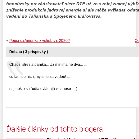
francúzsky prevádzkovateľ siete RTE už vo svojej zimnej výhľa
zníženie produkcie jadrovej energie si ale môže vyžiadať odst
vedení do Talianska a Spojeného kráľovstva.
«
Poučí sa Amerika z volieb v r. 2020?
Oc
Debata ( 3 príspevky )
Chaos, stres a panika... Už minimálne dva... ...
čo tam po nich, my sme za vodou! ...
najlepšie sa ľudia ovládajú v chaose...:-) ...
Ďalšie články od tohto blogera