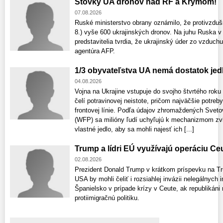
Stovky UA dronov nad RF a Krymom!
07.08.2026
Ruské ministerstvo obrany oznámilo, že protivzdušn
8.) vyše 600 ukrajinských dronov. Na juhu Ruska v 
predstavitelia tvrdia, že ukrajinský úder zo vzduch
agentúra AFP.
1/3 obyvateľstva UA nemá dostatok jed
04.08.2026
Vojna na Ukrajine vstupuje do svojho štvrtého rok
čelí potravinovej neistote, pričom najväčšie potreb
frontovej línie. Podľa údajov zhromaždených Sv
(WFP) sa milióny ľudí uchyľujú k mechanizmom zvl
vlastné jedlo, aby sa mohli najesť ich [...]
Trump a lídri EÚ využívajú operáciu Ce
02.08.2026
Prezident Donald Trump v krátkom príspevku na Trut
USA by mohli čeliť i rozsiahlej invázii nelegálnych 
Španielsko v prípade krízy v Ceute, ak republikáni
protiimigračnú politiku.