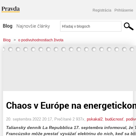
Registrácia
Prihlásenie
Blog
Najnovšie články
Najčítanejšie články
Blog
>
o podivuhodnostiach života
Najkomentovanejšie články
>
Chaos v Európe na energetickom fronte!
Zoznam blogov
Komerčné blogy
Chaos v Európe na energetickom
20. septembra 2022 20:17
, Prečítané 2 937x,
pskakal2
,
budúcnosť
,
podi
Taliansky denník La Repubblica 17. septembra informoval, že T
Francúzsko môže prestať vyvážať elektrinu do nich, keď sa blí