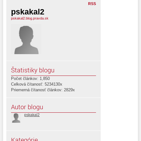
RSS
pskakal2
pskakal2.blog.pravda.sk
Štatistiky blogu
Počet článkov: 1,850
Celková čítanosť: 5234130x
Priemerná čítanosť článkov: 2829x
Autor blogu
pskakal2
Kategórie