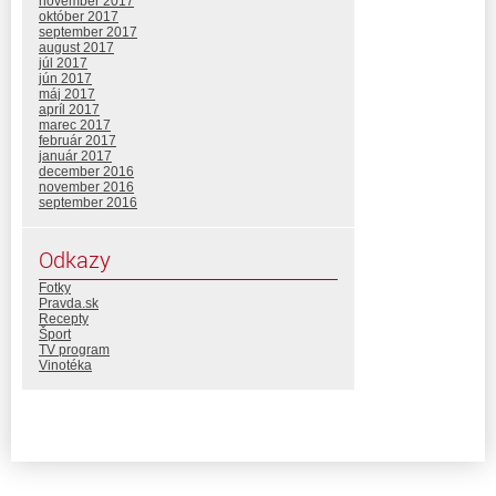
november 2017
október 2017
september 2017
august 2017
júl 2017
jún 2017
máj 2017
apríl 2017
marec 2017
február 2017
január 2017
december 2016
november 2016
september 2016
Odkazy
Fotky
Pravda.sk
Recepty
Šport
TV program
Vinotéka