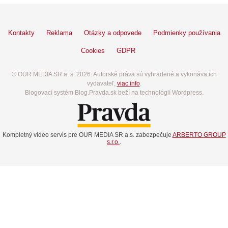
Kontakty
Reklama
Otázky a odpovede
Podmienky používania
Cookies
GDPR
© OUR MEDIA SR a. s. 2026. Autorské práva sú vyhradené a vykonáva ich
vydavateľ,
viac info
.
Blogovací systém Blog.Pravda.sk beží na technológií Wordpress.
Kompletný video servis pre OUR MEDIA SR a.s. zabezpečuje
ARBERTO GROUP
s.r.o.
.