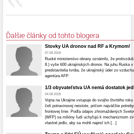
Ďalšie články od tohto blogera
Stovky UA dronov nad RF a Krymom!
07.08.2026
Ruské ministerstvo obrany oznámilo, že protivzdušn
8.) vyše 600 ukrajinských dronov. Na juhu Ruska v 
predstavitelia tvrdia, že ukrajinský úder zo vzduch
agentúra AFP.
1/3 obyvateľstva UA nemá dostatok jed
04.08.2026
Vojna na Ukrajine vstupuje do svojho štvrtého rok
čelí potravinovej neistote, pričom najväčšie potreb
frontovej línie. Podľa údajov zhromaždených Sv
(WFP) sa milióny ľudí uchyľujú k mechanizmom zvl
vlastné jedlo, aby sa mohli najesť ich [...]