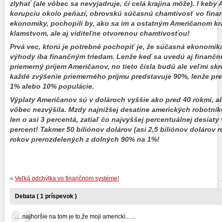
zlyhať (ale vôbec sa nevyjadruje, či celá krajina môže). I keby
korupciu okolo peňazí, obrovskú súčasnú chamtivosť vo fina
ekonomiky, pochopili by, ako sa im a ostatným Američanom kr
klamstvom, ale aj viditeľne otvorenou chamtivosťou!
Prvá vec, ktorú je potrebné pochopiť je, že súčasná ekonomika 
výhody iba finančným triedam. Lenže keď sa uvedú aj finančné
priemerný príjem Američanov, no tieto čísla budú ale veľmi sk
každé zvýšenie priemerného príjmu predstavuje 90%, lenže pr
1% alebo 10% populácie.
Výplaty Američanov sú v dolároch vyššie ako pred 40 rokmi, al
vôbec nezvýšila. Mzdy najnižšej desatine amerických robotníko
len o asi 3 percentá, zatiaľ čo najvyššej percentuálnej desiaty 
percent! Takmer 50 biliónov dolárov (asi 2,5 biliónov dolárov 
rokov prerozdelených z dolných 90% na 1%!
«
Veľká odchýlka vo finančnom systéme!
Debata ( 1 príspevok )
.....najhoršie na tom je to,že moji americkí... ...