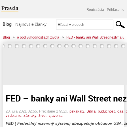
Registrácia
Prihlásenie
Blog
Najnovšie články
Najčítanejšie články
Blog
>
o podivuhodnostiach života
>
FED - banky ani Wall Street nezlyhajú!
Najkomentovanejšie články
Zoznam blogov
Komerčné blogy
FED – banky ani Wall Street nez
20. júla 2021 02:55
, Prečítané 2 952x,
pskakal2
,
Biblia
,
budúcnosť
,
čas
,
vzdelanie
,
zázraky
,
život
,
zjavenia
FED ( Federálny rezervný systém) ubezpečuje občanov USA, ž