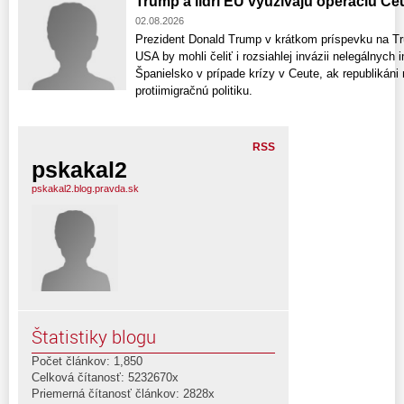
Trump a lídri EÚ využívajú operáciu Ce
02.08.2026
Prezident Donald Trump v krátkom príspevku na Trut
USA by mohli čeliť i rozsiahlej invázii nelegálnych 
Španielsko v prípade krízy v Ceute, ak republikáni
protiimigračnú politiku.
RSS
pskakal2
pskakal2.blog.pravda.sk
Štatistiky blogu
Počet článkov: 1,850
Celková čítanosť: 5232670x
Priemerná čítanosť článkov: 2828x