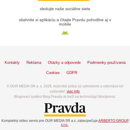
sledujte naše sociálne siete
stiahnite si aplikáciu a čítajte Pravdu pohodlne aj v
mobile
Kontakty
Reklama
Otázky a odpovede
Podmienky používania
Cookies
GDPR
© OUR MEDIA SR a. s. 2026. Autorské práva sú vyhradené a vykonáva ich
vydavateľ,
viac info
.
Blogovací systém Blog.Pravda.sk beží na technológií Wordpress.
Kompletný video servis pre OUR MEDIA SR a.s. zabezpečuje
ARBERTO GROUP
s.r.o.
.