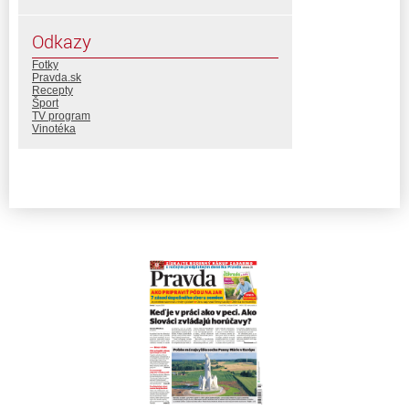
Odkazy
Fotky
Pravda.sk
Recepty
Šport
TV program
Vinotéka