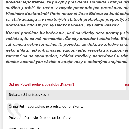
povedal reportérovi, že pokyny prezidenta Donalda Trumpa p
služieb ‚urobiť, čo treba‘ v zmysle prechodných protokolov ni
Vladimíra dostatočné! Putin neuznal Joea Bidena za budúceho
sa stále zvažujú a v niektorých štátoch prebiehajú prepočty, k
doručenie oficiálnych výsledkov volieb‘, vysvetlil Peskov.
Kremeľ ponúkne blahoželanie, keď sa všetky tieto postupy sk
začiatku, tu sa nič nezmenilo. Čínsky prezident blahoželal Bid
zahraničia veľmi formálne. Xi povedal, že dúfa, že ‚obidve st
nekonfliktu, nekonfrontácie, vzájomného rešpektu a vzájomne
zamerať sa na spoluprácu, zvládať rozdiely, napredovať v zdr
čínsko-amerických väzieb a spojiť ruky s ostatnými krajinami.
«
Sidney Powell podáva obžalobu ‚Kraken‘!
Tru
Debata ( 21 príspevkov )
Či mu Putin zagratuluje je predsa jedno. Skôr ...
Prezident Putin vie, čo robí, on je múdry ...
Dolfi, ukľudni sa. :-) ...