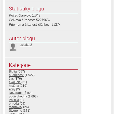
Štatistiky blogu
Počet článkov: 1,849
Celková čítanosť: 5227965x
Priemerná čítanosť článkov: 2827x
Autor blogu
pskakal2
Kategórie
Biblia
(657)
budúcnosť
(1 522)
čas
(376)
evolúcia
(31)
história
(219)
kovy
(2)
Nezaradené
(68)
podivuhodný
(1 693)
Politika
(1)
príroda
(69)
rozprávky
(26)
Stvorenie
(371)