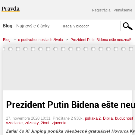
Registrácia
Prihlásenie
Blog
Najnovšie články
Najčítanejšie články
Blog
>
o podivuhodnostiach života
>
Prezident Putin Bidena ešte neuznal!
Najkomentovanejšie články
Zoznam blogov
Komerčné blogy
Prezident Putin Bidena ešte neu
27. novembra 2020 10:31
, Prečítané 2 930x,
pskakal2
,
Biblia
,
budúcnosť
vzdelanie
,
zázraky
,
život
,
zjavenia
Zatiaľ čo Xi Jinping ponúka všeobecné gratulácie! Hovorca Kr