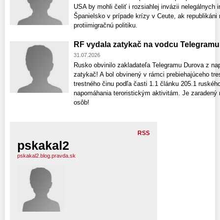
USA by mohli čeliť i rozsiahlej invázii nelegálnych 
Španielsko v prípade krízy v Ceute, ak republikáni
protiimigračnú politiku.
RF vydala zatykač na vodcu Telegramu
31.07.2026
Rusko obvinilo zakladateľa Telegramu Durova z na
zatykač! A bol obvinený v rámci prebiehajúceho tre
trestného činu podľa časti 1.1 článku 205.1 ruskéh
napomáhania teroristickým aktivitám. Je zaraden
osôb!
RSS
pskakal2
pskakal2.blog.pravda.sk