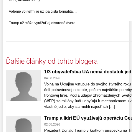
Volenie voliteľmi je už iba čistá formalita. ...
Trump už môže vyrážať aj otvorené dvere. ...
Ďalšie články od tohto blogera
1/3 obyvateľstva UA nemá dostatok jed
04.08.2026
Vojna na Ukrajine vstupuje do svojho štvrtého rok
čelí potravinovej neistote, pričom najväčšie potreb
frontovej línie. Podľa údajov zhromaždených Sv
(WFP) sa milióny ľudí uchyľujú k mechanizmom zvl
vlastné jedlo, aby sa mohli najesť ich [...]
Trump a lídri EÚ využívajú operáciu Ce
02.08.2026
Prezident Donald Trump v krátkom príspevku na Trut