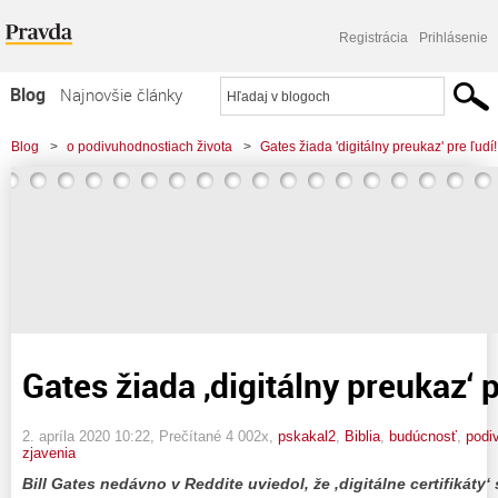
Registrácia
Prihlásenie
Blog
Najnovšie články
Najčítanejšie články
Blog
>
o podivuhodnostiach života
>
Gates žiada 'digitálny preukaz' pre ľudí!
Najkomentovanejšie články
Zoznam blogov
Komerčné blogy
Gates žiada ‚digitálny preukaz‘ p
2. apríla 2020 10:22
, Prečítané 4 002x,
pskakal2
,
Biblia
,
budúcnosť
,
podi
zjavenia
Bill Gates nedávno v Reddite uviedol, že ‚digitálne certifikáty‘