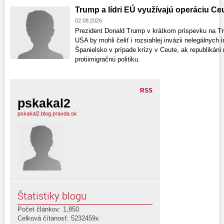
Trump a lídri EÚ využívajú operáciu Ce
02.08.2026
Prezident Donald Trump v krátkom príspevku na Trut
USA by mohli čeliť i rozsiahlej invázii nelegálnych 
Španielsko v prípade krízy v Ceute, ak republikáni
protiimigračnú politiku.
RSS
pskakal2
pskakal2.blog.pravda.sk
Štatistiky blogu
Počet článkov: 1,850
Celková čítanosť: 5232459x