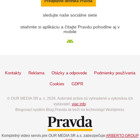
Predplatné denníka Pravda
sledujte naše sociálne siete
stiahnite si aplikáciu a čítajte Pravdu pohodlne aj v
mobile
Kontakty
Reklama
Otázky a odpovede
Podmienky používania
Cookies
GDPR
© OUR MEDIA SR a. s. 2026. Autorské práva sú vyhradené a vykonáva ich
vydavateľ,
viac info
.
Blogovací systém Blog.Pravda.sk beží na technológií Wordpress.
Kompletný video servis pre OUR MEDIA SR a.s. zabezpečuje
ARBERTO GROUP