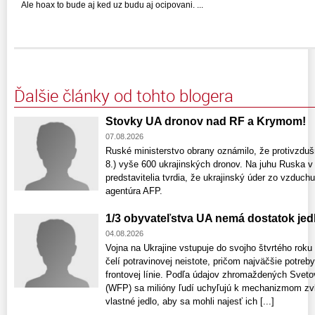
Ale hoax to bude aj ked uz budu aj ocipovani. ...
Ďalšie články od tohto blogera
Stovky UA dronov nad RF a Krymom!
07.08.2026
Ruské ministerstvo obrany oznámilo, že protivzdušn
8.) vyše 600 ukrajinských dronov. Na juhu Ruska v 
predstavitelia tvrdia, že ukrajinský úder zo vzduch
agentúra AFP.
1/3 obyvateľstva UA nemá dostatok jed
04.08.2026
Vojna na Ukrajine vstupuje do svojho štvrtého rok
čelí potravinovej neistote, pričom najväčšie potreb
frontovej línie. Podľa údajov zhromaždených Sv
(WFP) sa milióny ľudí uchyľujú k mechanizmom zvl
vlastné jedlo, aby sa mohli najesť ich [...]