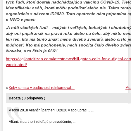
tých ľudí, ktorí dostali nadchádzajúcu vakcínu COVID-19. Tieto 
identifikáciu osôb, ktoré môžu podnikať alebo nie. Takto ten
organizácia s názvom ID2020. Toto opatrenie nám pripomína s
o NWO v praxi:
‚A núti všetkých ľudí – malých i veľkých, bohatých i chudobn
aby oni prijali znak na pravú ruku alebo na čelo, aby nikto n
len ten, kto má tento znak: meno divého zvieraťa alebo číslo 
múdrosť: Kto má pochopenie, nech spočíta číslo divého zvierať
človeka, a to číslo je 666’!
https://vigilantcitizen.com/latestnews/bill-gates-calls-for-a-digital-cert
vaccinated/
«
Keby som sa v budúcnosti reinkarnoval…
Mož
Debata ( 3 príspevky )
V roku 2018 Alianční partneri ID2020 v spolupráci... ...
Alianční partneri zdieľajú presvedčenie, ...