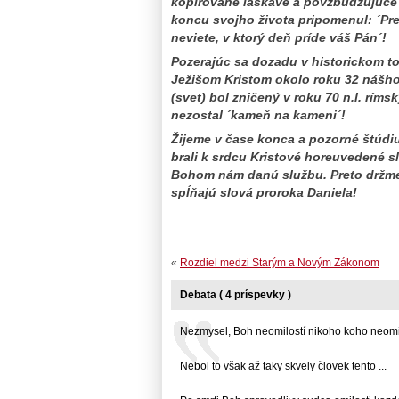
kopírované láskavé a povzbudzujúce 
koncu svojho života pripomenul: ´Pre
neviete, v ktorý deň príde váš Pán´!
Pozerajúc sa dozadu v historickom to
Ježišom Kristom okolo roku 32 nášho
(svet) bol zničený v roku 70 n.l. rím
nezostal ´kameň na kameni´!
Žijeme v čase konca a pozorné štúdi
brali k srdcu Kristové horeuvedené s
Bohom nám danú službu. Preto držme 
spĺňajú slová proroka Daniela!
«
Rozdiel medzi Starým a Novým Zákonom
Debata ( 4 príspevky )
Nezmysel, Boh neomilostí nikoho koho neomilo
Nebol to však až taky skvely človek tento ...