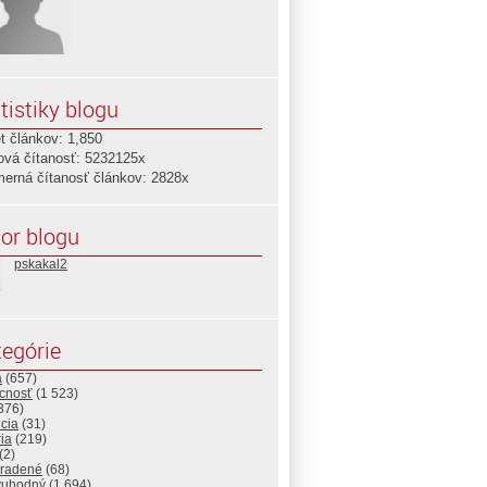
tistiky blogu
t článkov: 1,850
ová čítanosť: 5232125x
merná čítanosť článkov: 2828x
or blogu
pskakal2
egórie
a
(657)
cnosť
(1 523)
376)
cia
(31)
ria
(219)
(2)
radené
(68)
vuhodný
(1 694)