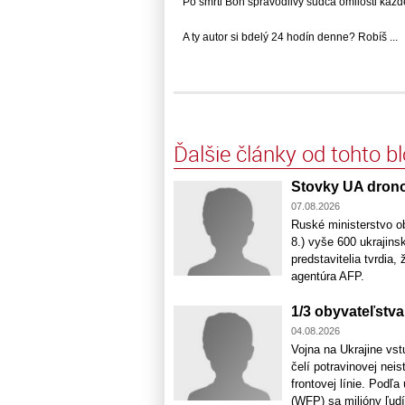
Po smrti Boh spravodlivy sudca omilosti kazde
A ty autor si bdelý 24 hodín denne? Robíš ...
Ďalšie články od tohto b
Stovky UA dron
07.08.2026
Ruské ministerstvo ob
8.) vyše 600 ukrajins
predstavitelia tvrdia
agentúra AFP.
1/3 obyvateľstva
04.08.2026
Vojna na Ukrajine vst
čelí potravinovej nei
frontovej línie. Po
(WFP) sa milióny ľud