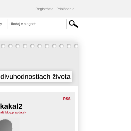
Registrácia
Prihlásenie
y
divuhodnostiach života
RSS
kakal2
al2.blog.pravda.sk