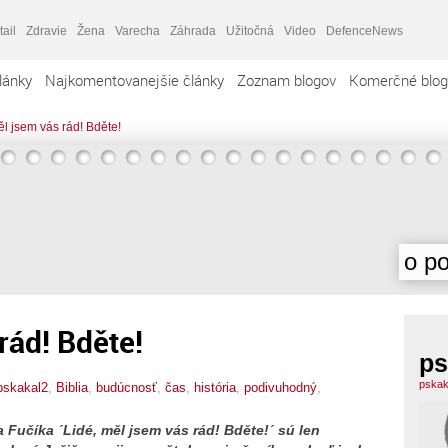
tail
Zdravie
Žena
Varecha
Záhrada
Užitočná
Video
DefenceNews
lánky
Najkomentovanejšie články
Zoznam blogov
Komerčné blog
ěl jsem vás rád! Bděte!
o po
rád! Bděte!
ps
pskak
pskakal2
,
Biblia
,
budúcnosť
,
čas
,
história
,
podivuhodný
,
 Fučíka ´Lidé, měl jsem vás rád! Bděte!´ sú len