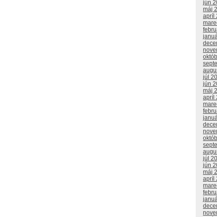
jún 
máj 
apríl
mare
febr
janu
dece
nove
októ
sept
augu
júl 2
jún 
máj 
apríl
mare
febr
janu
dece
nove
októ
sept
augu
júl 2
jún 
máj 
apríl
mare
febr
janu
dece
nove