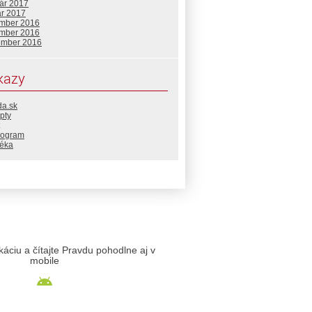
uár 2017
ár 2017
mber 2016
mber 2016
ember 2016
kazy
da.sk
pty
rogram
téka
likáciu a čítajte Pravdu pohodlne aj v
mobile