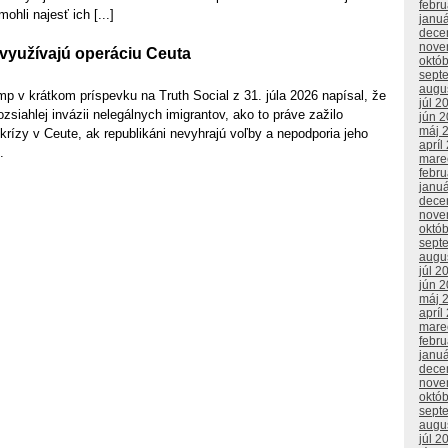
febr
ohli najesť ich [...]
janu
dece
nove
 využívajú operáciu Ceuta
októ
sept
augu
p v krátkom príspevku na Truth Social z 31. júla 2026 napísal, že
júl 2
ozsiahlej invázii nelegálnych imigrantov, ako to práve zažilo
jún 
máj 
krízy v Ceute, ak republikáni nevyhrajú voľby a nepodporia jeho
apríl
.
mare
febr
janu
dece
nove
októ
sept
augu
júl 2
jún 
máj 
apríl
mare
febr
janu
dece
nove
októ
sept
augu
júl 2