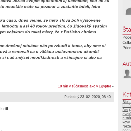
slová Ježiša svojim apoštolom aj učeníkom, keď im ku
to neustále máte sa pozerať a zostaňte bdelí, lebo
ku času, dnes vieme, že tieto slová boli vyslovené
 letpočtu a asi 48 rokov predtým, čo židovský systém
Šta
skym vojskom do takej miery, že z Božieho chrámu
Poče
Celk
um dnešnej situácie nás povzbudí k tomu, aby sme si
Prie
lová a venovali sa s väčšou usilovnosťou ukončiť
si náš zmysel neodkladnosti a všímajme si ako sa
Aut
10 rán v súčasnosti ako v Egypte!
»
Kat
Posledný 23. 02. 2020, 08:40
Bibli
budú
stil ...
čas
(
evolú
histó
kovy
Neza
podi