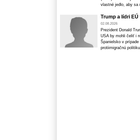
vlastné jedlo, aby sa m
Trump a lídri EÚ
02.08.2026
Prezident Donald Trum
USA by mohli čeliť i r
Španielsko v prípade 
protiimigračnú politiku