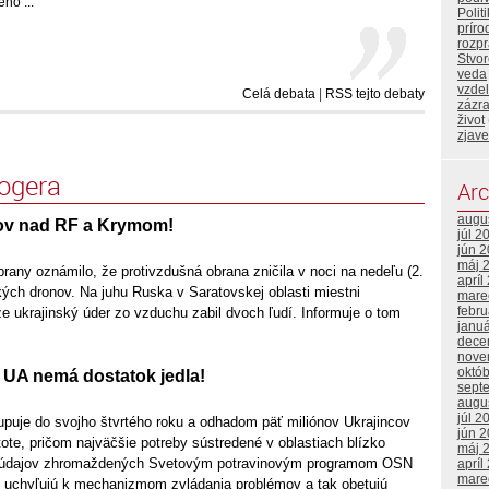
ho ...
Polit
príro
rozp
Stvor
veda
vzde
Celá debata
|
RSS tejto debaty
zázr
život
zjave
logera
Arc
augu
ov nad RF a Krymom!
júl 2
jún 
máj 
rany oznámilo, že protivzdušná obrana zničila v noci na nedeľu (2.
apríl
kých dronov. Na juhu Ruska v Saratovskej oblasti miestni
mare
febr
, že ukrajinský úder zo vzduchu zabil dvoch ľudí. Informuje o tom
janu
dece
nove
októ
 UA nemá dostatok jedla!
sept
augu
júl 2
upuje do svojho štvrtého roku a odhadom päť miliónov Ukrajincov
jún 
stote, pričom najväčšie potreby sústredené v oblastiach blízko
máj 
dľa údajov zhromaždených Svetovým potravinovým programom OSN
apríl
mare
í uchyľujú k mechanizmom zvládania problémov a tak obetujú