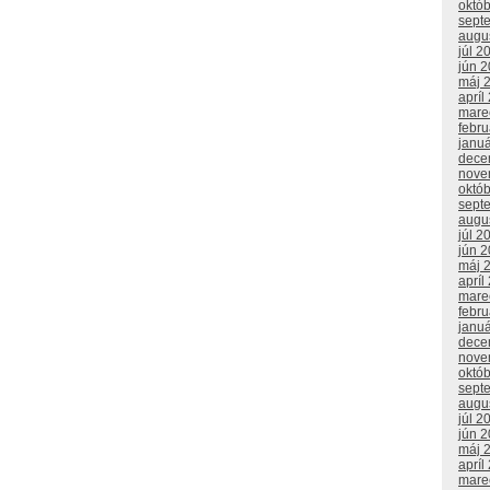
októ
sept
augu
júl 2
jún 
máj 
apríl
mare
febr
janu
dece
nove
októ
sept
augu
júl 2
jún 
máj 
apríl
mare
febr
janu
dece
nove
októ
sept
augu
júl 2
jún 
máj 
apríl
mare