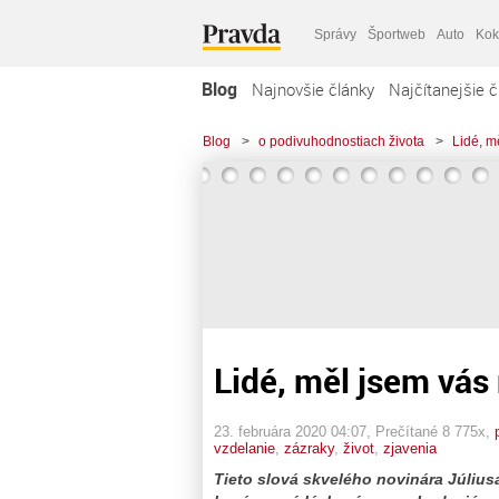
Správy
Športweb
Auto
Kok
Blog
Najnovšie články
Najčítanejšie č
Blog
>
o podivuhodnostiach života
>
Lidé, m
Lidé, měl jsem vás 
23. februára 2020 04:07
, Prečítané 8 775x,
vzdelanie
,
zázraky
,
život
,
zjavenia
Tieto slová skvelého novinára Júliusa