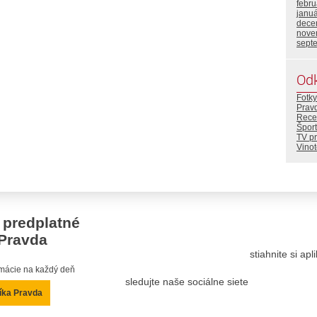
febr
janu
dece
nove
sept
Od
Fotky
Prav
Rece
Šport
TV p
Vino
 predplatné
Pravda
stiahnite si ap
ormácie na každý deň
sledujte naše sociálne siete
íka Pravda