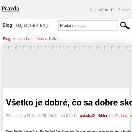
Registrácia
Prihlásenie
Blog
Najnovšie články
Najčítanejšie články
Blog
>
o podivuhodnostiach života
Najkomentovanejšie články
>
Všetko je dobré, čo sa dobre skončí! - 10
Zoznam blogov
Komerčné blogy
Všetko je dobré, čo sa dobre sk
24. augusta 2018 04:29
, Prečítané 3 031x,
pskakal2
,
Biblia
,
budúcnosť
,
h
Posledný krok v Skladačke Konca je splnenie proroctva v kni