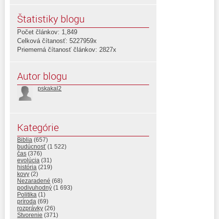
Štatistiky blogu
Počet článkov: 1,849
Celková čítanosť: 5227959x
Priemerná čítanosť článkov: 2827x
Autor blogu
pskakal2
Kategórie
Biblia
(657)
budúcnosť
(1 522)
čas
(376)
evolúcia
(31)
história
(219)
kovy
(2)
Nezaradené
(68)
podivuhodný
(1 693)
Politika
(1)
príroda
(69)
rozprávky
(26)
Stvorenie
(371)