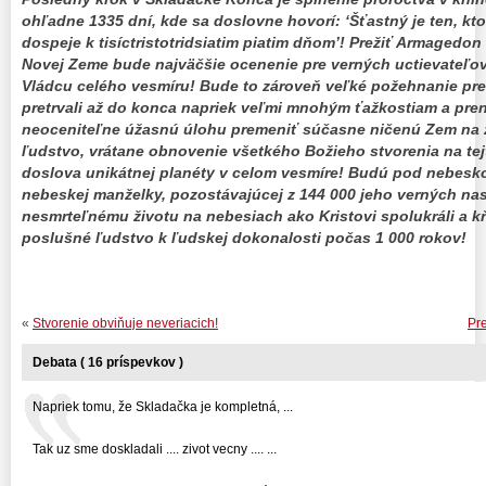
ohľadne 1335 dní, kde sa doslovne hovorí: ‘Šťastný je ten, kt
dospeje k tisíctristotridsiatim piatim dňom’! Prežiť Armagedo
Novej Zeme bude najväčšie ocenenie pre verných uctievateľov
Vládcu celého vesmíru! Bude to zároveň veľké požehnanie pre t
pretrvali až do konca napriek veľmi mnohým ťažkostiam a pr
neoceniteľne úžasnú úlohu premeniť súčasne ničenú Zem na 
ľudstvo, vrátane obnovenie všetkého Božieho stvorenia na tej
doslova unikátnej planéty v celom vesmíre! Budú pod nebesko
nebeskej manželky, pozostávajúcej z 144 000 jeho verných na
nesmrteľnému životu na nebesiach ako Kristovi spolukráli a k
poslušné ľudstvo k ľudskej dokonalosti počas 1 000 rokov!
«
Stvorenie obviňuje neveriacich!
Pr
Debata ( 16 príspevkov )
Napriek tomu, že Skladačka je kompletná, ...
Tak uz sme doskladali .... zivot vecny .... ...