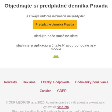
Objednajte si predplatné denníka Pravda
a získajte užitočné informácie na každý deň
Predplatné denníka Pravda
sledujte naše sociálne siete
stiahnite si aplikáciu a čítajte Pravdu pohodlne aj v
mobile
Kontakty
Reklama
Otázky a odpovede
Podmienky používania
Cookies
GDPR
© OUR MEDIA SR a. s. 2026. Autorské práva sú vyhradené a vykonáva ich
vydavateľ,
viac info
.
Blogovací systém Blog.Pravda.sk beží na technológií Wordpress.