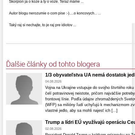
Skorpion ja o koze a ty o voze. Teraz máme ...
Autor blogu nerozumie o com pise :-).....o koncovych... ...
Taký raj si nechajte, to je raj pre idiotov ...
Ďalšie články od tohto blogera
1/3 obyvateľstva UA nemá dostatok jed
04.08.2026
Vojna na Ukrajine vstupuje do svojho štvrtého rok
čelí potravinovej neistote, pričom najväčšie potreb
frontovej línie. Podľa údajov zhromaždených Sv
(WFP) sa milióny ľudí uchyľujú k mechanizmom zvl
vlastné jedlo, aby sa mohli najesť ich [...]
Trump a lídri EÚ využívajú operáciu Ce
02.08.2026
Prezident Donald Trump v krátkom príspevku na Trut