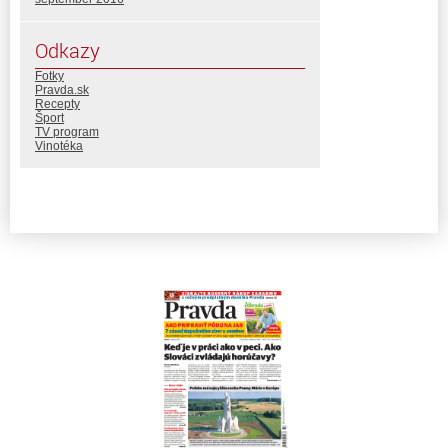
Odkazy
Fotky
Pravda.sk
Recepty
Šport
TV program
Vinotéka