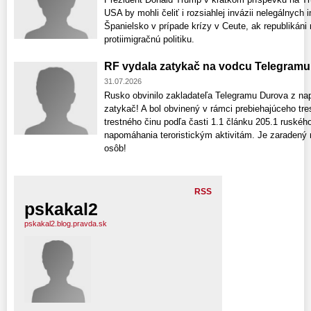
USA by mohli čeliť i rozsiahlej invázii nelegálnych 
Španielsko v prípade krízy v Ceute, ak republikáni
protiimigračnú politiku.
RF vydala zatykač na vodcu Telegramu
31.07.2026
Rusko obvinilo zakladateľa Telegramu Durova z na
zatykač! A bol obvinený v rámci prebiehajúceho tre
trestného činu podľa časti 1.1 článku 205.1 ruskéh
napomáhania teroristickým aktivitám. Je zaraden
osôb!
RSS
pskakal2
pskakal2.blog.pravda.sk