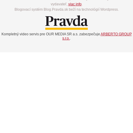
vydavateľ,
viac info
.
Blogovací systém Blog.Pravda.sk beží na technológií Wordpress.
Kompletný video servis pre OUR MEDIA SR a.s. zabezpečuje
ARBERTO GROUP
s.r.o.
.