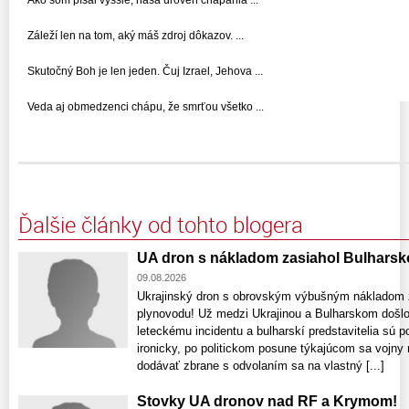
Ako som písal vyššie, naša úroveň chápania ...
Záleží len na tom, aký máš zdroj dôkazov. ...
Skutočný Boh je len jeden. Čuj Izrael, Jehova ...
Veda aj obmedzenci chápu, že smrťou všetko ...
Ďalšie články od tohto blogera
UA dron s nákladom zasiahol Bulharsk
09.08.2026
Ukrajinský dron s obrovským výbušným nákladom za
plynovodu! Už medzi Ukrajinou a Bulharskom došl
leteckému incidentu a bulharskí predstavitelia sú 
ironicky, po politickom posune týkajúcom sa vojny 
dodávať zbrane s odvolaním sa na vlastný [...]
Stovky UA dronov nad RF a Krymom!