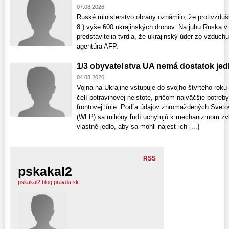
07.08.2026
Ruské ministerstvo obrany oznámilo, že protivzdušn
8.) vyše 600 ukrajinských dronov. Na juhu Ruska v 
predstavitelia tvrdia, že ukrajinský úder zo vzduch
agentúra AFP.
1/3 obyvateľstva UA nemá dostatok jed
04.08.2026
Vojna na Ukrajine vstupuje do svojho štvrtého rok
čelí potravinovej neistote, pričom najväčšie potreb
frontovej línie. Podľa údajov zhromaždených Sv
(WFP) sa milióny ľudí uchyľujú k mechanizmom zvl
vlastné jedlo, aby sa mohli najesť ich [...]
RSS
pskakal2
pskakal2.blog.pravda.sk