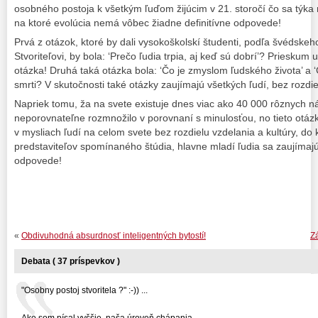
osobného postoja k všetkým ľuďom žijúcim v 21. storočí čo sa týka n
na ktoré evolúcia nemá vôbec žiadne definitívne odpovede!
Prvá z otázok, ktoré by dali vysokoškolskí študenti, podľa švédsk
Stvoriteľovi, by bola: ‘Prečo ľudia trpia, aj keď sú dobrí’? Prieskum 
otázka! Druhá taká otázka bola: ‘Čo je zmyslom ľudského života’ a ‘
smrti? V skutočnosti také otázky zaujímajú všetkých ľudí, bez rozdi
Napriek tomu, ža na svete existuje dnes viac ako 40 000 rôznych n
neporovnateľne rozmnožilo v porovnaní s minulosťou, no tieto otáz
v mysliach ľudí na celom svete bez rozdielu vzdelania a kultúry, do k
predstaviteľov spomínaného štúdia, hlavne mladí ľudia sa zaujímajú 
odpovede!
«
Obdivuhodná absurdnosť inteligentných bytostí!
Z
Debata ( 37 príspevkov )
"Osobny postoj stvoritela ?" :-)) ...