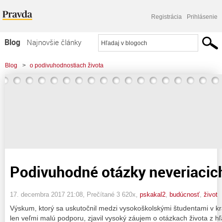
Registrácia
Prihlásenie
Blog
Najnovšie články
Najčítanejšie články
Blog
>
o podivuhodnostiach života
Najkomentovanejšie články
>
Podivuhodné otázky neveriacich pre Stvoriteľa
Zoznam blogov
Komerčné blogy
Podivuhodné otázky neveriacich
17. decembra 2017 21:08
, Prečítané 3 620x,
pskakal2
,
budúcnosť
,
život
Výskum, ktorý sa uskutočnil medzi vysokoškolskými študentami v kr
len veľmi malú podporu, zjavil vysoký záujem o otázkach života z hľ