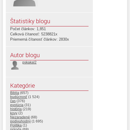
Štatistiky blogu
Počet článkov: 1,851
Celková čítanosť: 5238821x
Priemerná čítanosť článkov: 2830x
Autor blogu
pskakal2
Kategórie
Biblia
(657)
budúcnosť
(1 524)
čas
(376)
evolúcia
(31)
história
(219)
kovy
(2)
Nezaradené
(68)
podivuhodný
(1 695)
Politika
(1)
príroda
(69)