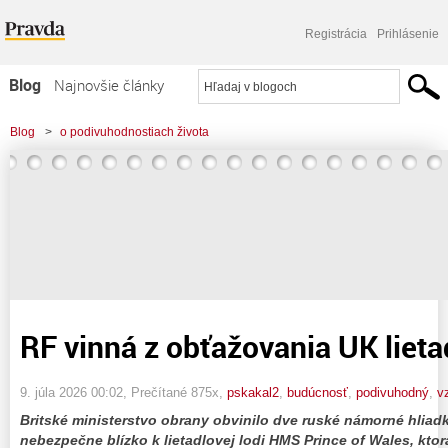
Registrácia
Prihlásenie
Blog
Najnovšie články
Najčítanejšie články
Blog
>
o podivuhodnostiach života
Najkomentovanejšie články
>
RF vinná z obťažovania UK lietadlovej lode
Zoznam blogov
Komerčné blogy
RF vinná z obťažovania UK lieta
9. júla 2026 00:02
, Prečítané 875x,
pskakal2
,
budúcnosť
,
podivuhodný
,
v
Britské ministerstvo obrany obvinilo dve ruské námorné hliadkov
nebezpečne blízko k lietadlovej lodi HMS Prince of Wales, kto