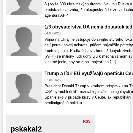
8.) vyše 600 ukrajinských dronov. Na juhu Ruska v 
predstavitelia tvrdia, že ukrajinský úder zo vzduch
agentúra AFP.
1/3 obyvateľstva UA nemá dostatok jed
04.08.2026
Vojna na Ukrajine vstupuje do svojho štvrtého rok
čelí potravinovej neistote, pričom najväčšie potreb
frontovej línie. Podľa údajov zhromaždených Sv
(WFP) sa milióny ľudí uchyľujú k mechanizmom zvl
vlastné jedlo, aby sa mohli najesť ich [...]
Trump a lídri EÚ využívajú operáciu Ce
02.08.2026
Prezident Donald Trump v krátkom príspevku na Trut
USA by mohli čeliť i rozsiahlej invázii nelegálnych 
Španielsko v prípade krízy v Ceute, ak republikáni
protiimigračnú politiku.
RSS
pskakal2