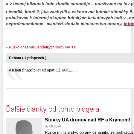
a v tesnej blízkosti lode zhodili sonobóje – používané na lov 
Lietadlá, ktoré 2. júla zachytili a eskortovali britské stíhačky
približovali k údernej skupine britských lietadlových lodí v 
neprofesionálnom“ manévri, dodalo ministerstvo obrany,
info
«
Rusko dnes varuje všetkých lídrov NATO!
Debata ( 1 príspevok )
Asi boli tí ruZkí piloti už opäť OŽRATÍ...... ...
Ďalšie články od tohto blogera
Stovky UA dronov nad RF a Krymom!
07.08.2026
Ruské ministerstvo obrany oznámilo, že protivzdušn