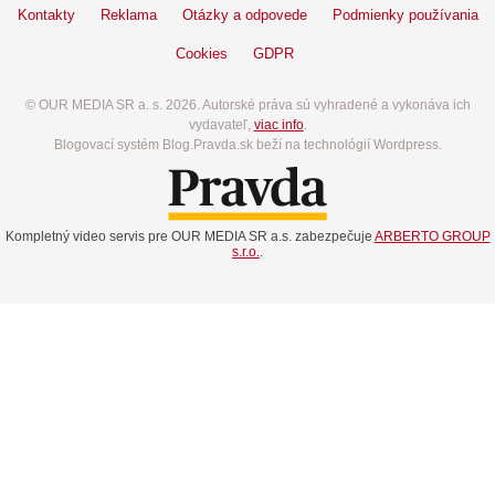
Kontakty
Reklama
Otázky a odpovede
Podmienky používania
Cookies
GDPR
© OUR MEDIA SR a. s. 2026. Autorské práva sú vyhradené a vykonáva ich
vydavateľ,
viac info
.
Blogovací systém Blog.Pravda.sk beží na technológií Wordpress.
Kompletný video servis pre OUR MEDIA SR a.s. zabezpečuje
ARBERTO GROUP
s.r.o.
.