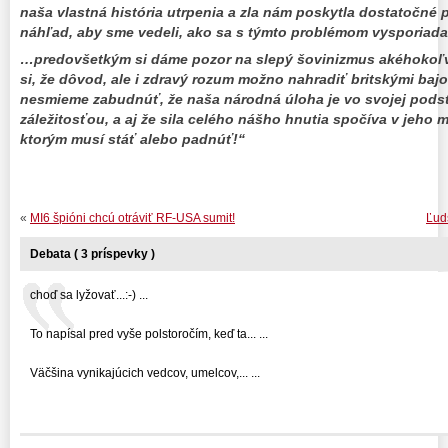
naša vlastná história utrpenia a zla nám poskytla dostatočné
náhľad, aby sme vedeli, ako sa s týmto problémom vysporiad
…predovšetkým si dáme pozor na slepý šovinizmus akéhokoľ
si, že dôvod, ale i zdravý rozum možno nahradiť britskými bajo
nesmieme zabudnúť, že naša národná úloha je vo svojej pod
záležitosťou, a aj že sila celého nášho hnutia spočíva v jeho
ktorým musí stáť alebo padnúť!“
«
MI6 špióni chcú otráviť RF-USA sumit!
Ľud
Debata ( 3 príspevky )
choď sa lyžovať...:-) ...
To napísal pred vyše polstoročím, keď ta... ...
Väčšina vynikajúcich vedcov, umelcov,... ...