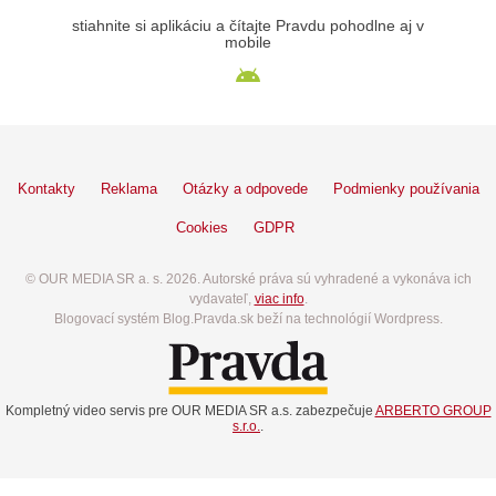
stiahnite si aplikáciu a čítajte Pravdu pohodlne aj v
mobile
Kontakty
Reklama
Otázky a odpovede
Podmienky používania
Cookies
GDPR
© OUR MEDIA SR a. s. 2026. Autorské práva sú vyhradené a vykonáva ich
vydavateľ,
viac info
.
Blogovací systém Blog.Pravda.sk beží na technológií Wordpress.
Kompletný video servis pre OUR MEDIA SR a.s. zabezpečuje
ARBERTO GROUP
s.r.o.
.