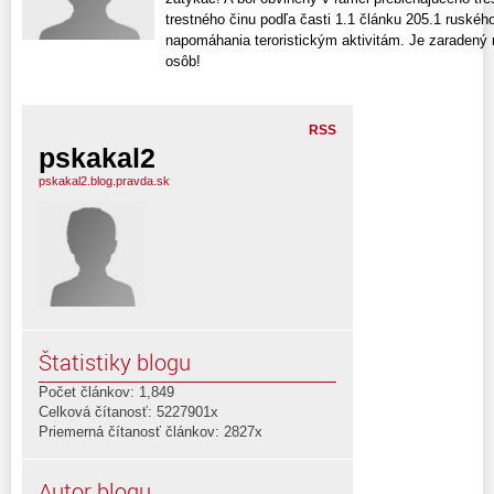
trestného činu podľa časti 1.1 článku 205.1 ruskéh
napomáhania teroristickým aktivitám. Je zaraden
osôb!
RSS
pskakal2
pskakal2.blog.pravda.sk
Štatistiky blogu
Počet článkov: 1,849
Celková čítanosť: 5227901x
Priemerná čítanosť článkov: 2827x
Autor blogu