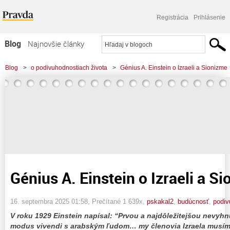
Registrácia
Prihlásenie
Blog
Najnovšie články
Najčítanejšie články
Blog
>
o podivuhodnostiach života
>
Génius A. Einstein o Izraeli a Sionizme
Najkomentovanejšie články
Zoznam blogov
Komerčné blogy
Génius A. Einstein o Izraeli a S
16. septembra 2025 01:58
, Prečítané 1 639x,
pskakal2
,
budúcnosť
,
podi
V roku 1929 Einstein napísal: “Prvou a najdôležitejšou nevyh
modus vivendi s arabským ľudom… my členovia Izraela musím