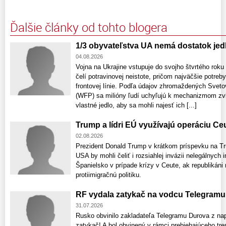
Ďalšie články od tohto blogera
1/3 obyvateľstva UA nemá dostatok jed
04.08.2026
Vojna na Ukrajine vstupuje do svojho štvrtého rok
čelí potravinovej neistote, pričom najväčšie potreb
frontovej línie. Podľa údajov zhromaždených Sv
(WFP) sa milióny ľudí uchyľujú k mechanizmom zvl
vlastné jedlo, aby sa mohli najesť ich [...]
Trump a lídri EÚ využívajú operáciu Ce
02.08.2026
Prezident Donald Trump v krátkom príspevku na Trut
USA by mohli čeliť i rozsiahlej invázii nelegálnych 
Španielsko v prípade krízy v Ceute, ak republikáni
protiimigračnú politiku.
RF vydala zatykač na vodcu Telegramu
31.07.2026
Rusko obvinilo zakladateľa Telegramu Durova z na
zatykač! A bol obvinený v rámci prebiehajúceho tre