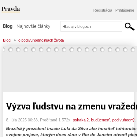
Registrácia
Prihlásenie
Blog
Najnovšie články
Najčítanejšie články
Blog
>
o podivuhodnostiach života
Najkomentovanejšie články
>
Výzva ľudstvu na zmenu vražedného kurzu!
Zoznam blogov
Komerčné blogy
Výzva ľudstvu na zmenu vražed
8. júla 2025 00:38
, Prečítané 1 572x,
pskakal2
,
budúcnosť
,
podivuhodný
,
Brazílsky prezident Inacio Lula da Silva ako hostiteľ tohtor
svojom prejave, ktorým dnes ráno v Rio de Janeiro otvoril ple