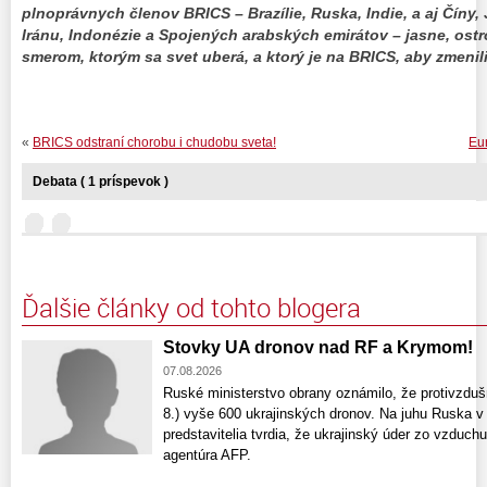
plnoprávnych členov BRICS – Brazílie, Ruska, Indie, a aj Číny, J
Iránu, Indonézie a Spojených arabských emirátov – jasne, os
smerom, ktorým sa svet uberá, a ktorý je na BRICS, aby zmenili
«
BRICS odstraní chorobu i chudobu sveta!
Eu
Debata ( 1 príspevok )
Ďalšie články od tohto blogera
Stovky UA dronov nad RF a Krymom!
07.08.2026
Ruské ministerstvo obrany oznámilo, že protivzdušn
8.) vyše 600 ukrajinských dronov. Na juhu Ruska v 
predstavitelia tvrdia, že ukrajinský úder zo vzduch
agentúra AFP.