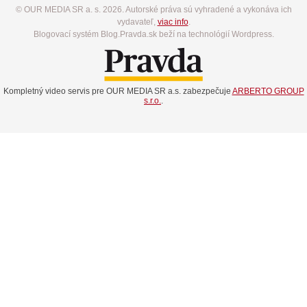
© OUR MEDIA SR a. s. 2026. Autorské práva sú vyhradené a vykonáva ich
vydavateľ,
viac info
.
Blogovací systém Blog.Pravda.sk beží na technológií Wordpress.
Kompletný video servis pre OUR MEDIA SR a.s. zabezpečuje
ARBERTO GROUP
s.r.o.
.