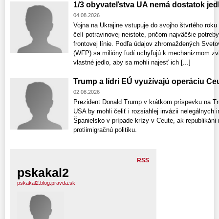
1/3 obyvateľstva UA nemá dostatok jed
04.08.2026
Vojna na Ukrajine vstupuje do svojho štvrtého rok
čelí potravinovej neistote, pričom najväčšie potreb
frontovej línie. Podľa údajov zhromaždených Sv
(WFP) sa milióny ľudí uchyľujú k mechanizmom zvl
vlastné jedlo, aby sa mohli najesť ich [...]
Trump a lídri EÚ využívajú operáciu Ce
02.08.2026
Prezident Donald Trump v krátkom príspevku na Trut
USA by mohli čeliť i rozsiahlej invázii nelegálnych 
Španielsko v prípade krízy v Ceute, ak republikáni
protiimigračnú politiku.
RSS
pskakal2
pskakal2.blog.pravda.sk