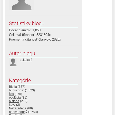
Štatistiky blogu
Počet článkov: 1,850
Celková čítanosť: 5231804x
Priemerná čítanosť článkov: 2828x
Autor blogu
pskakal2
Kategórie
Biblia
(657)
budúcnosť
(1 523)
čas
(376)
evolúcia
(31)
história
(219)
kovy
(2)
Nezaradené
(68)
podivuhodný
(1 694)